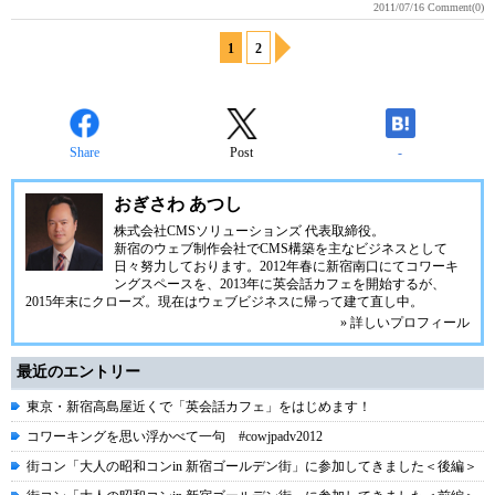
2011/07/16
Comment(0)
1
2
Share
Post
-
おぎさわ あつし
株式会社CMSソリューションズ
代表取締役。
新宿のウェブ制作会社でCMS構築を主なビジネスとして
日々努力しております。2012年春に新宿南口にてコワーキ
ングスペースを、2013年に英会話カフェを開始するが、
2015年末にクローズ。現在はウェブビジネスに帰って建て直し中。
» 詳しいプロフィール
最近のエントリー
東京・新宿高島屋近くで「英会話カフェ」をはじめます！
コワーキングを思い浮かべて一句 #cowjpadv2012
街コン「大人の昭和コンin 新宿ゴールデン街」に参加してきました＜後編＞