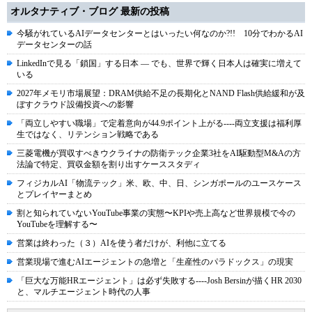
オルタナティブ・ブログ 最新の投稿
今騒がれているAIデータセンターとはいったい何なのか?!! 10分でわかるAI
データセンターの話
LinkedInで見る「鎖国」する日本 ― でも、世界で輝く日本人は確実に増えて
いる
2027年メモリ市場展望：DRAM供給不足の長期化とNAND Flash供給緩和が及
ぼすクラウド設備投資への影響
「両立しやすい職場」で定着意向が44.9ポイント上がる----両立支援は福利厚
生ではなく、リテンション戦略である
三菱電機が買収すべきウクライナの防衛テック企業3社をAI駆動型M&Aの方
法論で特定、買収金額を割り出すケーススタディ
フィジカルAI「物流テック」米、欧、中、日、シンガポールのユースケース
とプレイヤーまとめ
割と知られていないYouTube事業の実態〜KPIや売上高など世界規模で今の
YouTubeを理解する〜
営業は終わった（３）AIを使う者だけが、利他に立てる
営業現場で進むAIエージェントの急増と「生産性のパラドックス」の現実
「巨大な万能HRエージェント」は必ず失敗する----Josh Bersinが描くHR 2030
と、マルチエージェント時代の人事