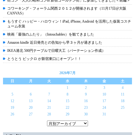
街コン「大人の昭和コンin 新宿ゴールデン街」に参加してきました＜前編＞
コワーキング・フォーラム関西２０１２が開催されます（11月17日@大阪
CANVAS）
もうすぐ ハッピー・ハロウィン！iPad, iPhone, Android を活用した仮装コスチ
ューム衣装
映画「最強のふたり」（Intouchables）を観てきました
Amazon kindle 近日発売との告知から早３ヶ月が過ぎました
IKEA港北 500円テーブルで日曜大工（パーテーション作成）
とうとう ビックロ が新宿東口にオープン！！
2026年7月
日
月
火
水
木
金
土
1
2
3
4
5
6
7
8
9
10
11
12
13
14
15
16
17
18
19
20
21
22
23
24
25
26
27
28
29
30
31