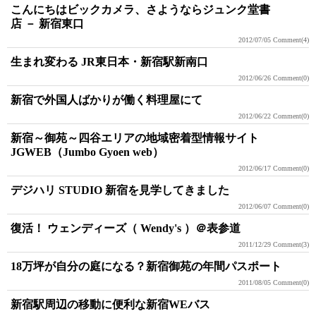
こんにちはビックカメラ、さようならジュンク堂書
店 － 新宿東口
2012/07/05
Comment(4)
生まれ変わる JR東日本・新宿駅新南口
2012/06/26
Comment(0)
新宿で外国人ばかりが働く料理屋にて
2012/06/22
Comment(0)
新宿～御苑～四谷エリアの地域密着型情報サイト
JGWEB（Jumbo Gyoen web）
2012/06/17
Comment(0)
デジハリ STUDIO 新宿を見学してきました
2012/06/07
Comment(0)
復活！ ウェンディーズ（ Wendy's ）＠表参道
2011/12/29
Comment(3)
18万坪が自分の庭になる？新宿御苑の年間パスポート
2011/08/05
Comment(0)
新宿駅周辺の移動に便利な新宿WEバス