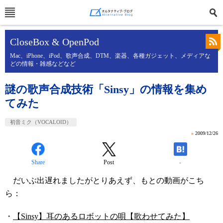
CloseBox & OpenPod
Mac、iPhone、iPod、歌声合成、DTM、楽器、各種ガジェット、メディアな
どの情報・雑感などなど
謎の歌声合成技術「Sinsy」の情報を集め
てみた
初音ミク（VOCALOID）
»
2009/12/26
Share
Post
-
だいぶ出遅れましたがとりあえず、もとの動画がこち
ら：
・
【Sinsy】耳のあるロボットの唄【歌わせてみた】