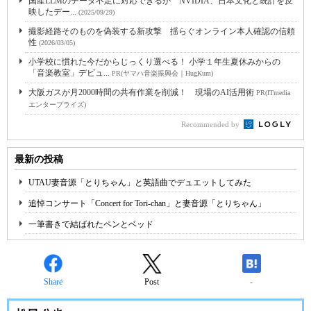
国産LLMのデータ不足に対応できるか NVIDIA、日本文化と統計を反
映したデー...
(2025/09/29)
撮影経路そのものを偽装する新攻撃 揺らぐオンライン本人確認の信頼
性
(2026/03/05)
小学校に慣れた今だからじっくり選べる！ 小学１年生夏休みからの
「音楽教室」デビュ...
PR(ヤマハ音楽振興会｜HugKum)
大阪ガスが月2000時間の共有作業を削減！ 現場のAI活用術
PR(ITmedia
エンタープライズ)
Recommended by
最新の投稿
UTAU妻音源「とりちゃん」と英語曲でデュエットしてみた
追悼コンサート「Concert for Tori-chan」と妻音源「とりちゃん」
一筆書きで結ばれたペンとベッド
Share
Post
-