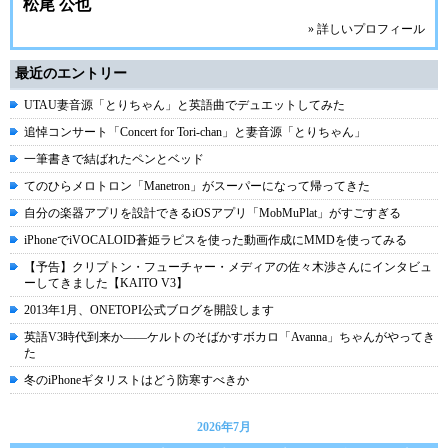
松尾 公也
» 詳しいプロフィール
最近のエントリー
UTAU妻音源「とりちゃん」と英語曲でデュエットしてみた
追悼コンサート「Concert for Tori-chan」と妻音源「とりちゃん」
一筆書きで結ばれたペンとベッド
てのひらメロトロン「Manetron」がスーパーになって帰ってきた
自分の楽器アプリを設計できるiOSアプリ「MobMuPlat」がすごすぎる
iPhoneでiVOCALOID蒼姫ラピスを使った動画作成にMMDを使ってみる
【予告】クリプトン・フューチャー・メディアの佐々木渉さんにインタビュ
ーしてきました【KAITO V3】
2013年1月、ONETOPI公式ブログを開設します
英語V3時代到来か――ケルトのそばかすボカロ「Avanna」ちゃんがやってき
た
冬のiPhoneギタリストはどう防寒すべきか
2026年7月