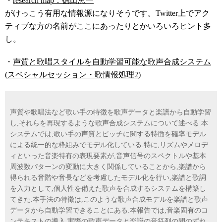
・
research map：徳田恵一
がけっこう有用な情報源になりそうです。Twitter上でアク
ティブな方の名前がここにあったりとかいろいろヒント多
し。
・
声質と歌唱スタイルを自動学習可能な歌声合成システム
(スペシャルセッション・歌情報処理2)
声質や歌唱法など歌い手の特徴を歌声データと楽譜から自動学習
し,それらを再現するような歌声合成システムについて述べる.本
システムでは,歌い手の声質とピッチに関する特徴を確率モデル
による統一的な枠組みでモデル化している.特に,リズムやメロデ
ィといった音楽特有の表現要素が,音声信号のスペクトルや基本
周波数パターンの変動に大きく関係していることから,楽譜から
得られる音階や音長などを考慮したモデル化を行い,楽譜と歌詞
を入力として,個人性を備えた歌声を合成するシステムを構築し
てきた.本手法の特徴は,このような歌声合成モデルを楽譜と歌声
データから自動学習できることにある.本報告では,音楽固有のコ
ンテキストの導入,実際の歌声データと楽譜の音符列の間のずれ