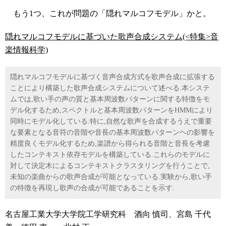
もう1つ、これが問題の「隠れマルコフモデル」かと。
隠れマルコフモデルに基づいた歌声合成システム(<特集>音
楽情報科学)
隠れマルコフモデルに基づく音声合成方式を歌声合成に拡張する
ことにより構築した歌声合成システムについて述べる.本システ
ムでは,歌い手の声の質と基本周波数パターンに関する特徴をモ
デル化するため,スペクトルと基本周波数パターンをHMMにより
同時にモデル化している.特に,自然な歌声を合成するうえで重要
な要素となる音符の音階や音長の基本周波数パターンヘの影響を
精度良くモデル化するため,楽譜から得られる音階と音長を考慮
したコンテキスト依存モデルを構築している.これらのモデルに
対して決定木によるコンテキストクラスタリングを行うことで,
未知の楽曲からの歌声合成が可能となっている.実験から,歌い手
の特徴を再現し歌声の合成が可能であることを示す.
名古屋工業大学大学院工学研究科 酒向 慎司、宮島 千代