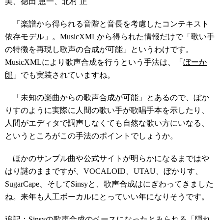
美、徳田 恵一、北村 正
「楽譜から得られる音階と音長を考慮したコンテキスト
依存モデル」。MusicXMLから得られた情報だけで「歌い手
の特徴を再現し歌声の合成が可能」というわけです。
MusicXMLにより歌声合成を行うという手法は、「
ぼーか
郎
」でも実装されていますね。
「未知の楽曲からの歌声合成が可能」とあるので、ぼか
りすのように実際に人間の歌い手が歌唱手本を示したり、
人間がエディタで調声しなくても自然な歌い方にいなる、
というところがこの手法のポイントでしょうか。
ほかのサンプル曲や公式サイトが明らかになるまではや
はり謎のままですが、VOCALOID、UTAU、ぼかりす、
SugarCape、そしてSinsyと、歌声合成はにぎわってきました
ね。来年も人工ボーカルにとっていい年になりそうです。
追記：Sinsyの歌声合成のベースになったとみられる「隠れ