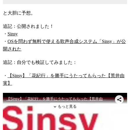
と大胆に予想。
追記：公開されました！
・
Sinsy
・
OSを問わず無料で使える歌声合成システム「Sinsy」が公
開された
追記：自分でも検証してみました：
・
【Sinsy】「花紀行」を勝手にうたってもらった【荒井由
実】