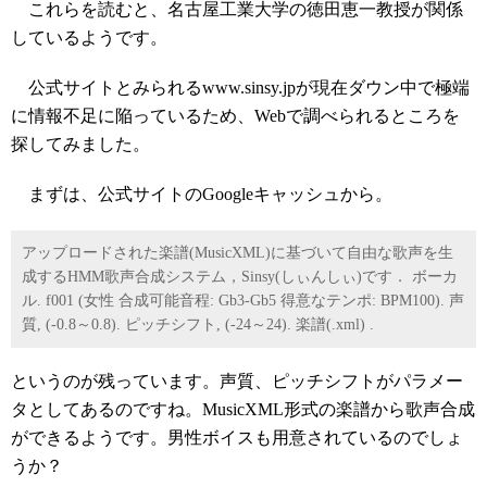
これらを読むと、名古屋工業大学の徳田恵一教授が関係
しているようです。
公式サイトとみられるwww.sinsy.jpが現在ダウン中で極端
に情報不足に陥っているため、Webで調べられるところを
探してみました。
まずは、公式サイトのGoogleキャッシュから。
アップロードされた楽譜(MusicXML)に基づいて自由な歌声を生
成するHMM歌声合成システム，Sinsy(しぃんしぃ)です． ボーカ
ル. f001 (女性 合成可能音程: Gb3-Gb5 得意なテンポ: BPM100). 声
質, (-0.8～0.8). ピッチシフト, (-24～24). 楽譜(.xml) .
というのが残っています。声質、ピッチシフトがパラメー
タとしてあるのですね。MusicXML形式の楽譜から歌声合成
ができるようです。男性ボイスも用意されているのでしょ
うか？