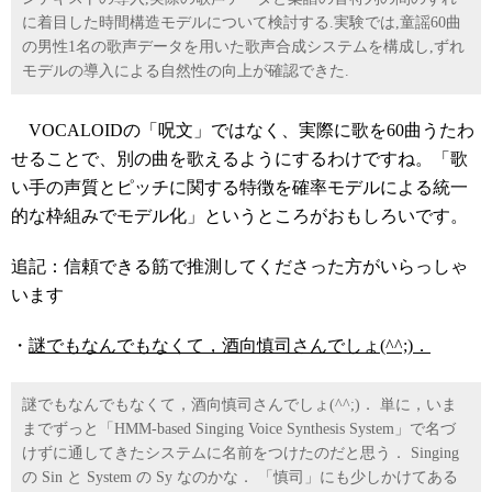
に着目した時間構造モデルについて検討する.実験では,童謡60曲
の男性1名の歌声データを用いた歌声合成システムを構成し,ずれ
モデルの導入による自然性の向上が確認できた.
VOCALOIDの「呪文」ではなく、実際に歌を60曲うたわ
せることで、別の曲を歌えるようにするわけですね。「歌
い手の声質とピッチに関する特徴を確率モデルによる統一
的な枠組みでモデル化」というところがおもしろいです。
追記：信頼できる筋で推測してくださった方がいらっしゃ
います
・
謎でもなんでもなくて，酒向慎司さんでしょ(^^;)．
謎でもなんでもなくて，酒向慎司さんでしょ(^^;)． 単に，いま
までずっと「HMM-based Singing Voice Synthesis System」で名づ
けずに通してきたシステムに名前をつけたのだと思う． Singing
の Sin と System の Sy なのかな． 「慎司」にも少しかけてある