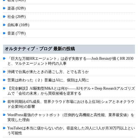
教育 (14件)
楽器 (92件)
社会 (26件)
自転車 (16件)
音楽 (77件)
オルタナティブ・ブログ 最新の投稿
「巨大な万能HRエージェント」は必ず失敗する----Josh Bersinが描くHR 2030
と、マルチエージェント時代の人事
沖縄で台風が来たときの過ごし方、とでも言うか
営業は終わった（２）普遍はAIに、個別は人間に
【完全解説】AI駆動型M&Aとは何か――AIモデル＋Deep Researchアルゴリズ
ムで「会社の未来」から買収候補を逆算する
前年同期比43%成長、世界クラウド市場における上位3社シェアとネオクラウ
ド企業9社の影響
WordPress最強のチャットボット（圧倒的な高機能と高性能、業界最安値）を
実現した理由
YouTuberは本当に儲からないのか。収益化した20人に1人が月30万円以上とい
う可能性