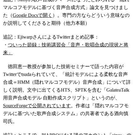
マルコフモデルに基づく音声合成方式」論文を見つけまし
た（
Google Docsで開く
）。専門の方ならどういう意味なの
か説明してくださると期待（他力本願）
追記：EjiwarpさんによるTwitterまとめ記事：
・
ついった節録：技術講習会「音声・歌唱合成の現状と将
来」
徳田恵一教授が参加した技術セミナーで語った内容が
Twitterでtsudaられていて、「統計モデルによる柔軟な音声
合成＝HMM（隠れマルコフモデル）音声合成」について詳
しく説明。文中に出てくるHTS、SPTKを含む「GalateaTalk
用音声合成モデル 自動作成スクリプト」というのが、
SourceForgeで公開されています
。作者は「隠れマルコフモ
デルに基づいた歌声合成システム」の共著者である酒向慎
司氏。