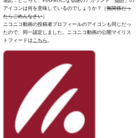
追記：ところで、PIAPROになる謎のアカウント「
sinsy
」の
アイコンは何を意味しているのでしょうか？（
無関係だっ
たらごめんなさい
）
ニコニコ動画の投稿者プロフィールのアイコンも同じだっ
たので、同一認定しました。ニコニコ動画の公開マイリス
トフィードは
こちら
。