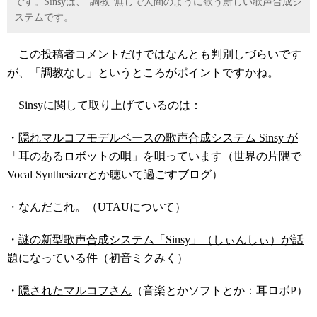
です。Sinsyは、“調教”無しで人間のように歌う新しい歌声合成シ
ステムです。
この投稿者コメントだけではなんとも判別しづらいです
が、「調教なし」というところがポイントですかね。
Sinsyに関して取り上げているのは：
・
隠れマルコフモデルベースの歌声合成システム Sinsy が
「耳のあるロボットの唄」を唄っています
（世界の片隅で
Vocal Synthesizerとか聴いて過ごすブログ）
・
なんだこれ。
（UTAUについて）
・
謎の新型歌声合成システム「Sinsy」（しぃんしぃ）が話
題になっている件
（初音ミクみく）
・
隠されたマルコフさん
（音楽とかソフトとか：耳ロボP）