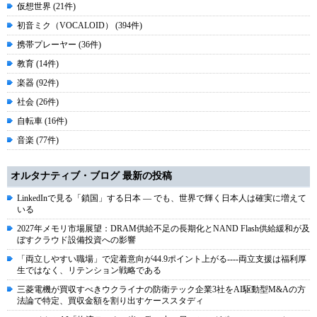
仮想世界 (21件)
初音ミク（VOCALOID） (394件)
携帯プレーヤー (36件)
教育 (14件)
楽器 (92件)
社会 (26件)
自転車 (16件)
音楽 (77件)
オルタナティブ・ブログ 最新の投稿
LinkedInで見る「鎖国」する日本 ― でも、世界で輝く日本人は確実に増えて
いる
2027年メモリ市場展望：DRAM供給不足の長期化とNAND Flash供給緩和が及
ぼすクラウド設備投資への影響
「両立しやすい職場」で定着意向が44.9ポイント上がる----両立支援は福利厚
生ではなく、リテンション戦略である
三菱電機が買収すべきウクライナの防衛テック企業3社をAI駆動型M&Aの方
法論で特定、買収金額を割り出すケーススタディ