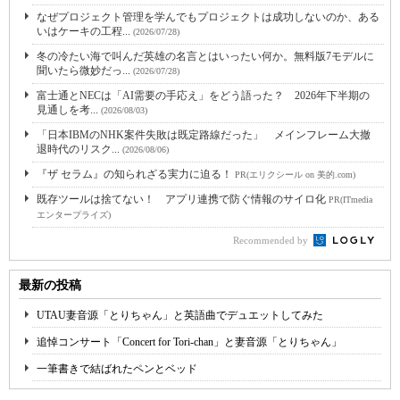
なぜプロジェクト管理を学んでもプロジェクトは成功しないのか、ある
いはケーキの工程...
(2026/07/28)
冬の冷たい海で叫んだ英雄の名言とはいったい何か。無料版7モデルに
聞いたら微妙だっ...
(2026/07/28)
富士通とNECは「AI需要の手応え」をどう語った？ 2026年下半期の
見通しを考...
(2026/08/03)
「日本IBMのNHK案件失敗は既定路線だった」 メインフレーム大撤
退時代のリスク...
(2026/08/06)
『ザ セラム』の知られざる実力に迫る！
PR(エリクシール on 美的.com)
既存ツールは捨てない！ アプリ連携で防ぐ情報のサイロ化
PR(ITmedia
エンタープライズ)
Recommended by
最新の投稿
UTAU妻音源「とりちゃん」と英語曲でデュエットしてみた
追悼コンサート「Concert for Tori-chan」と妻音源「とりちゃん」
一筆書きで結ばれたペンとベッド