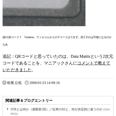
謎のQRコード？ Vodafone、ウィルコムからのデコードはできず。加工すれば可能になるのか
なあ
追記：QRコードと思っていたのは、Data Matrixという2次元
コードであることを、マニアックさんに
コメントで教えて
いただきました
。
松尾 公也
2006/01/23 14:09:16
関連記事＆ブログエントリー
FDEとは何か（連載第1回）／従来のSEと、何が決定的に違うのか
(2026/
08/03)