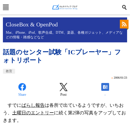
CloseBox & OpenPod
Mac、iPhone、iPod、歌声合成、DTM、楽器、各種ガジェット、メディアな
どの情報・雑感などなど
話題のセンター試験「ICプレーヤー」フ
ォトリポート
教育
»
2006/01/23
Share
Post
-
すでに
ばらし報告
は各所で出ているようですが、いちお
う、
土曜日のエントリー
に続く第2弾の写真をアップしてお
きます。