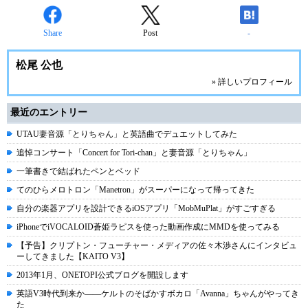
Share
Post
-
松尾 公也
» 詳しいプロフィール
最近のエントリー
UTAU妻音源「とりちゃん」と英語曲でデュエットしてみた
追悼コンサート「Concert for Tori-chan」と妻音源「とりちゃん」
一筆書きで結ばれたペンとベッド
てのひらメロトロン「Manetron」がスーパーになって帰ってきた
自分の楽器アプリを設計できるiOSアプリ「MobMuPlat」がすごすぎる
iPhoneでiVOCALOID蒼姫ラピスを使った動画作成にMMDを使ってみる
【予告】クリプトン・フューチャー・メディアの佐々木渉さんにインタビュ
ーしてきました【KAITO V3】
2013年1月、ONETOPI公式ブログを開設します
英語V3時代到来か――ケルトのそばかすボカロ「Avanna」ちゃんがやってき
た