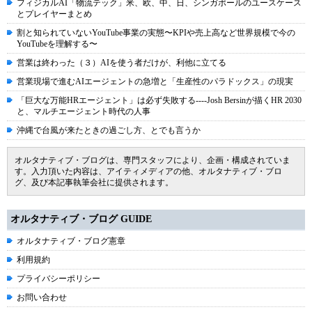
フィジカルAI「物流テック」米、欧、中、日、シンガポールのユースケース
とプレイヤーまとめ
割と知られていないYouTube事業の実態〜KPIや売上高など世界規模で今の
YouTubeを理解する〜
営業は終わった（３）AIを使う者だけが、利他に立てる
営業現場で進むAIエージェントの急増と「生産性のパラドックス」の現実
「巨大な万能HRエージェント」は必ず失敗する----Josh Bersinが描くHR 2030
と、マルチエージェント時代の人事
沖縄で台風が来たときの過ごし方、とでも言うか
オルタナティブ・ブログは、専門スタッフにより、企画・構成されていま
す。入力頂いた内容は、アイティメディアの他、オルタナティブ・ブロ
グ、及び本記事執筆会社に提供されます。
オルタナティブ・ブログ GUIDE
オルタナティブ・ブログ憲章
利用規約
プライバシーポリシー
お問い合わせ