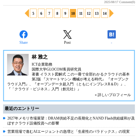
2025/08/17
Comment(0)
5
6
7
8
9
10
11
12
13
14
Share
Post
-
林 雅之
ICT企業勤務
国際大学GLOCOM客員研究員
著書
イラスト図解式 この一冊で全部わかるクラウドの基本
第2版
『スマートマシン 機械が考える時代』
『オープンク
ラウド入門』
、
『オープンデータ超入門 （ともにインプレスR＆D）』
、
『「クラウド・ビジネス」入門（創元社）』
» 詳しいプロフィール
最近のエントリー
2027年メモリ市場展望：DRAM供給不足の長期化とNAND Flash供給緩和が及
ぼすクラウド設備投資への影響
営業現場で進むAIエージェントの急増と「生産性のパラドックス」の現実