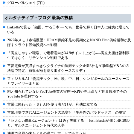
グローバルウェイ (7件)
オルタナティブ・ブログ 最新の投稿
LinkedInで見る「鎖国」する日本 ― でも、世界で輝く日本人は確実に増えて
いる
2027年メモリ市場展望：DRAM供給不足の長期化とNAND Flash供給緩和が及
ぼすクラウド設備投資への影響
「両立しやすい職場」で定着意向が44.9ポイント上がる----両立支援は福利厚
生ではなく、リテンション戦略である
三菱電機が買収すべきウクライナの防衛テック企業3社をAI駆動型M&Aの方
法論で特定、買収金額を割り出すケーススタディ
フィジカルAI「物流テック」米、欧、中、日、シンガポールのユースケース
とプレイヤーまとめ
割と知られていないYouTube事業の実態〜KPIや売上高など世界規模で今の
YouTubeを理解する〜
営業は終わった（３）AIを使う者だけが、利他に立てる
営業現場で進むAIエージェントの急増と「生産性のパラドックス」の現実
「巨大な万能HRエージェント」は必ず失敗する----Josh Bersinが描くHR 2030
と、マルチエージェント時代の人事
沖縄で台風が来たときの過ごし方、とでも言うか