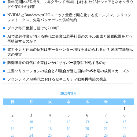
前年同期比43%成長、世界クラウド市場における上位3社シェアとネオクラウ
ド企業9社の影響
NVIDIAとBroadcomのCPOスイッチ量産で顕在化する光エンジン、シリコン
フォトニクス、先端パッケージの供給制約
ブログ毎日更新し続けて7,000日
AIで単純作業が消える時代に企業は若手社員のスキル形成と業務配置をどう
再構築するのか？
電力不足と住民の反対はデータセンター増設を止められるか？ 米国市場急拡
大の現実
防御限界の時代に企業はいかにサイバー攻撃に対処するのか
主要ソリューションの統合とAI融合が進む国内iPaaS市場の成長メカニズム
フロンティアAI時代におけるセキュリティ戦略再構築の視点
2026年8月
日
月
火
水
木
金
土
1
2
3
4
5
6
7
8
9
10
11
12
13
14
15
16
17
18
19
20
21
22
23
24
25
26
27
28
29