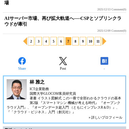
場
2025/12/13
Comment(0)
AIサーバー市場、再び拡大軌道へ──CSPとソブリンクラ
ウドが牽引
2025/12/09
Comment(0)
2
3
4
5
6
7
8
9
10
11
Share
Post
-
林 雅之
ICT企業勤務
国際大学GLOCOM客員研究員
著書
イラスト図解式 この一冊で全部わかるクラウドの基本
第2版
『スマートマシン 機械が考える時代』
『オープンク
ラウド入門』
、
『オープンデータ超入門 （ともにインプレスR＆D）』
、
『「クラウド・ビジネス」入門（創元社）』
» 詳しいプロフィール