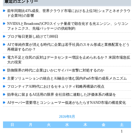
最近のエントリー
前年同期比43%成長、世界クラウド市場における上位3社シェアとネオクラウ
ド企業9社の影響
NVIDIAとBroadcomのCPOスイッチ量産で顕在化する光エンジン、シリコン
フォトニクス、先端パッケージの供給制約
ブログ毎日更新し続けて7,000日
AIで単純作業が消える時代に企業は若手社員のスキル形成と業務配置をどう
再構築するのか？
電力不足と住民の反対はデータセンター増設を止められるか？ 米国市場急拡
大の現実
防御限界の時代に企業はいかにサイバー攻撃に対処するのか
主要ソリューションの統合とAI融合が進む国内iPaaS市場の成長メカニズム
フロンティアAI時代におけるセキュリティ戦略再構築の視点
効率化に留まるAI活用の限界 全社目標に連動した評価体系の構築を
AIサーバー需要増とコンシューマー低迷がもたらすNAND市場の構造変化
2026年8月
日
月
火
水
木
金
土
1