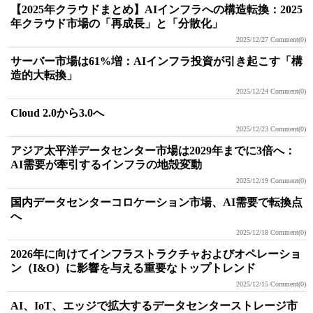
【2025年クラウドまとめ】AIインフラへの構造転換：2025
年クラウド市場の「再成長」と「分散化」
2025/12/27
Comment(0)
サーバー市場は61%増：AIインフラ投資が引き起こす「構
造的大転換」
2025/12/24
Comment(0)
Cloud 2.0から3.0へ
2025/12/23
Comment(0)
アジア太平洋データセンター市場は2029年までに3倍へ：
AI需要が牽引するインフラの地殻変動
2025/12/19
Comment(0)
国内データセンターコロケーション市場、AI需要で転換点
へ
2025/12/18
Comment(0)
2026年に向けてインフラストラクチャおよびオペレーショ
ン（I&O）に影響を与える重要なトップトレンド
2025/12/15
Comment(0)
AI、IoT、エッジで拡大するデータセンターストレージ市