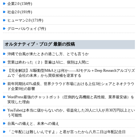
企業2.0 (158件)
社会2.0 (191件)
ヒューマン2.0 (171件)
グローバルウェイ (7件)
オルタナティブ・ブログ 最新の投稿
沖縄で台風が来たときの過ごし方、とでも言うか
営業は終わった（２）普遍はAIに、個別は人間に
【完全解説】AI駆動型M&Aとは何か――AIモデル＋Deep Researchアルゴリズ
ムで「会社の未来」から買収候補を逆算する
前年同期比43%成長、世界クラウド市場における上位3社シェアとネオクラウ
ド企業9社の影響
WordPress最強のチャットボット（圧倒的な高機能と高性能、業界最安値）を
実現した理由
YouTuberは本当に儲からないのか。収益化した20人に1人が月30万円以上とい
う可能性
台風への備えと、未来への備え
「ご年配には難しいんですよ」と君が言ったから八月二日は年配記念日