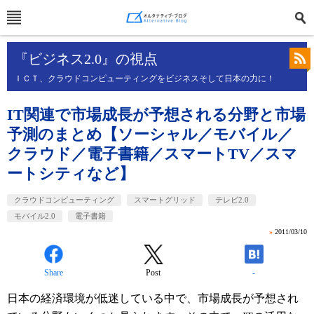
『ビジネス2.0』の視点
ＩＣＴ、クラウドコンピューティングをビジネスそして日本の力に！
IT関連で市場成長が予想される分野と市場
予測のまとめ【ソーシャル／モバイル／
クラウド／電子書籍／スマートTV／スマ
ートシティなど】
クラウドコンピューティング
スマートグリッド
テレビ2.0
モバイル2.0
電子書籍
»
2011/03/10
Share
Post
-
日本の経済環境が低迷している中で、市場成長が予想され