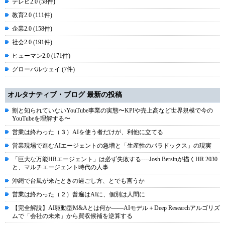
テレビ2.0 (58件)
教育2.0 (111件)
企業2.0 (158件)
社会2.0 (191件)
ヒューマン2.0 (171件)
グローバルウェイ (7件)
オルタナティブ・ブログ 最新の投稿
割と知られていないYouTube事業の実態〜KPIや売上高など世界規模で今の
YouTubeを理解する〜
営業は終わった（３）AIを使う者だけが、利他に立てる
営業現場で進むAIエージェントの急増と「生産性のパラドックス」の現実
「巨大な万能HRエージェント」は必ず失敗する----Josh Bersinが描くHR 2030
と、マルチエージェント時代の人事
沖縄で台風が来たときの過ごし方、とでも言うか
営業は終わった（２）普遍はAIに、個別は人間に
【完全解説】AI駆動型M&Aとは何か――AIモデル＋Deep Researchアルゴリズ
ムで「会社の未来」から買収候補を逆算する