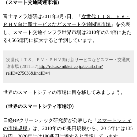
（スマート交通関連市場）
富士キメラ総研は2011年3月7日、「
次世代ＩＴＳ、ＥＶ・
ＰＨＶ向け新サービスなどスマート交通関連市場
」を公表
し、スマート交通インフラ世界市場は2010年の7.4倍にあた
る4,565億円に拡大すると予測しています。
次世代ＩＴＳ、ＥＶ・ＰＨＶ向け新サービスなどスマート交通関
連市場 (2011.3.7)
http://release.nikkei.co.jp/detail.cfm?
relID=275636&lindID=4
世界のスマートシティの市場に目を移してみましょう。
（世界のスマートシティ市場①）
日経BPクリーンテック研究所が公表した「
スマートシティ
の市場規模
」は、2010年の45兆円規模から、2015年には135
兆円、2020年には180兆円に達すると予想しています。