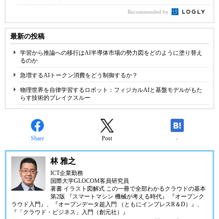
Recommended by
最新の投稿
学習から推論への移行はAI半導体市場の勢力図をどのように塗り替え
るのか
急増するAIトークン消費をどう制御するか？
物理世界を自律学習するロボット：フィジカルAIと基盤モデルがもた
らす技術的ブレイクスルー
Share
Post
-
林 雅之
ICT企業勤務
国際大学GLOCOM客員研究員
著書
イラスト図解式 この一冊で全部わかるクラウドの基本
第2版
『スマートマシン 機械が考える時代』
『オープンク
ラウド入門』
、
『オープンデータ超入門 （ともにインプレスR＆D）』
、
『「クラウド・ビジネス」入門（創元社）』