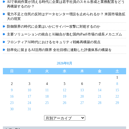
AIで単純作業が消える時代に企業は若手社員のスキル形成と業務配置をどう
再構築するのか？
電力不足と住民の反対はデータセンター増設を止められるか？ 米国市場急拡
大の現実
防御限界の時代に企業はいかにサイバー攻撃に対処するのか
主要ソリューションの統合とAI融合が進む国内iPaaS市場の成長メカニズム
フロンティアAI時代におけるセキュリティ戦略再構築の視点
効率化に留まるAI活用の限界 全社目標に連動した評価体系の構築を
2026年8月
日
月
火
水
木
金
土
1
2
3
4
5
6
7
8
9
10
11
12
13
14
15
16
17
18
19
20
21
22
23
24
25
26
27
28
29
30
31