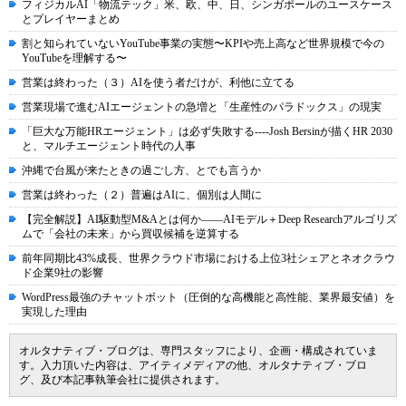
フィジカルAI「物流テック」米、欧、中、日、シンガポールのユースケース
とプレイヤーまとめ
割と知られていないYouTube事業の実態〜KPIや売上高など世界規模で今の
YouTubeを理解する〜
営業は終わった（３）AIを使う者だけが、利他に立てる
営業現場で進むAIエージェントの急増と「生産性のパラドックス」の現実
「巨大な万能HRエージェント」は必ず失敗する----Josh Bersinが描くHR 2030
と、マルチエージェント時代の人事
沖縄で台風が来たときの過ごし方、とでも言うか
営業は終わった（２）普遍はAIに、個別は人間に
【完全解説】AI駆動型M&Aとは何か――AIモデル＋Deep Researchアルゴリズ
ムで「会社の未来」から買収候補を逆算する
前年同期比43%成長、世界クラウド市場における上位3社シェアとネオクラウ
ド企業9社の影響
WordPress最強のチャットボット（圧倒的な高機能と高性能、業界最安値）を
実現した理由
オルタナティブ・ブログは、専門スタッフにより、企画・構成されていま
す。入力頂いた内容は、アイティメディアの他、オルタナティブ・ブロ
グ、及び本記事執筆会社に提供されます。