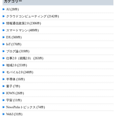
カテゴリー
AI (28件)
クラウドコンピューティング (2142件)
情報通信政策2.0 (2306件)
スマートマシン (489件)
DX (569件)
IoT (176件)
ブログ論 (319件)
仕事2.0（就職2.0） (263件)
地域2.0 (233件)
モバイル2.0 (248件)
半導体 (16件)
量子 (7件)
IOWN (26件)
宇宙 (11件)
NewsPicksトピックス (74件)
Web3 (31件)