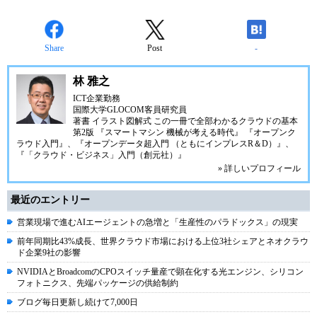
Share
Post
-
林 雅之
ICT企業勤務
国際大学GLOCOM客員研究員
著書
イラスト図解式 この一冊で全部わかるクラウドの基本
第2版
『スマートマシン 機械が考える時代』
『オープンク
ラウド入門』
、
『オープンデータ超入門 （ともにインプレスR＆D）』
、
『「クラウド・ビジネス」入門（創元社）』
» 詳しいプロフィール
最近のエントリー
営業現場で進むAIエージェントの急増と「生産性のパラドックス」の現実
前年同期比43%成長、世界クラウド市場における上位3社シェアとネオクラウ
ド企業9社の影響
NVIDIAとBroadcomのCPOスイッチ量産で顕在化する光エンジン、シリコン
フォトニクス、先端パッケージの供給制約
ブログ毎日更新し続けて7,000日