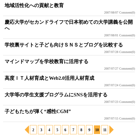
地域活性化への貢献と教育
2007/08/07
Comment(0)
慶応大学がセカンドライフで日本初めての大学講義を公開
へ
2007/08/01
Comment(0)
学校裏サイトと子ども向けＳＮＳとブログを比較する
2007/07/28
Comment(0)
マインドマップを学校教育に活用する
2007/07/27
Comment(0)
高度ＩＴ人材育成とWeb2.0活用人材育成
2007/07/24
Comment(0)
大学等の学生支援プログラムにSNSを活用する
2007/07/23
Comment(0)
子どもたちが弾く“感性CGM”
2007/07/15
Comment(0)
2
3
4
5
6
7
8
9
10
11