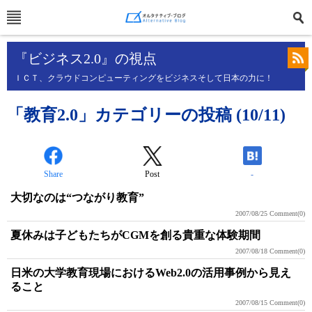
『ビジネス2.0』の視点
ＩＣＴ、クラウドコンピューティングをビジネスそして日本の力に！
「教育2.0」カテゴリーの投稿 (10/11)
Share
Post
-
大切なのは“つながり教育”
2007/08/25
Comment(0)
夏休みは子どもたちがCGMを創る貴重な体験期間
2007/08/18
Comment(0)
日米の大学教育現場におけるWeb2.0の活用事例から見え
ること
2007/08/15
Comment(0)