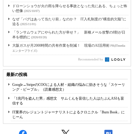
ドローンショウが火の雨を降らせる事故となった先にある、ちょっと怖
い想像
(2025/10/07)
なぜ「バグはあって当たり前」なのか？ IT入札制度の“構造的欠陥”に
迫る
(2025/11/01)
「ランサムウェアにやられた方が幸せ？」 新種メール攻撃の8割が日
本を標的に
(2026/03/20)
大阪ガスが月2000時間の共有作業を削減！ 現場のAI活用術
PR(ITmedia
エンタープライズ)
Recommended by
最新の投稿
Google→StripeのCOOによる人材・組織の悩みに効きそうな「スケーリ
ング・ピープル」（読書感想文）
「1兆円を盗んだ男」感想文 サムくんを盲信した人はたぶんASIも盲
信する
IT業界のレジェントジャーナリストによるクロニクル「Burn Book」に
じーん