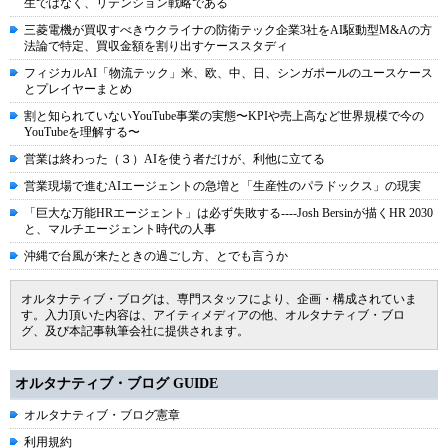
生ではなく、リテンション戦略である
三菱電機が買収すべきウクライナの防衛テック企業3社をAI駆動型M&Aの方
法論で特定、買収金額を割り出すケーススタディ
フィジカルAI「物流テック」米、欧、中、日、シンガポールのユースケース
とプレイヤーまとめ
割と知られていないYouTube事業の実態〜KPIや売上高など世界規模で今の
YouTubeを理解する〜
営業は終わった（３）AIを使う者だけが、利他に立てる
営業現場で進むAIエージェントの急増と「生産性のパラドックス」の現実
「巨大な万能HRエージェント」は必ず失敗する----Josh Bersinが描くHR 2030
と、マルチエージェント時代の人事
沖縄で台風が来たときの過ごし方、とでも言うか
オルタナティブ・ブログは、専門スタッフにより、企画・構成されていま
す。入力頂いた内容は、アイティメディアの他、オルタナティブ・ブロ
グ、及び本記事執筆会社に提供されます。
オルタナティブ・ブログ GUIDE
オルタナティブ・ブログ憲章
利用規約