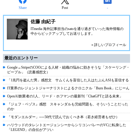
Share
Post
-
佐藤 由紀子
ITmedia 海外記事担当のsatoを通り過ぎていった海外情報の
中からピックアップしてお送りします。
» 詳しいプロフィール
最近のエントリー
Google→StripeのCOOによる人材・組織の悩みに効きそうな「スケーリング・
ピープル」（読書感想文）
「1兆円を盗んだ男」感想文 サムくんを盲信した人はたぶんASIも盲信する
IT業界のレジェントジャーナリストによるクロニクル「Burn Book」にじーん
OpenAI創業者の1人、リード・ホフマンの最新刊「ChatGPTと語る未来」
『ジェフ・ベゾス』感想 スキャンダルも労組問題も、そういうことだった
のか
「モダンエルダー」──50代で読んでおくべき本（若き経営者もぜひ）
ハリウッドのタレントエージェンシーからシリコンバレーのVCに転身した
「LEGEND」の自伝がアツい