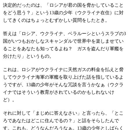
決定的だったのは、「ロシアが君の国を脅かしていること
をどう思う？」という13歳の少年（ウクライナ在住）に対
してきくのはちょっとむずかしい質問をしたとき。
答えは「ロシア、ウクライナ、ベラルーシというスラブの3
国がいつもおかしなスキャンダルで世界中を楽しませてい
ることをあなたも知ってるよね？ ガスを盗んだり軍艦を
分けたり」というもの。
これは、ロシアがウクライナに天然ガスの料金を払えと脅
してウクライナ海軍の軍艦を取り上げた話を指しているよ
うですが、13歳の少年がそんな冗談を言うかなぁ（ウクラ
イナではそういう教育がされているのかもしれないけ
ど）。
それに対して「まじめに答えなさい」と言ったら、「とこ
ろであなたはどこに住んでるの？」と話をそらしたんで
す。これも、どうなんだろうなぁ。13歳の少年としばらく