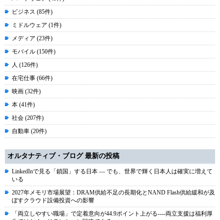
ビジネス (85件)
ミドルウェア (1件)
メディア (23件)
モバイル (150件)
人 (126件)
在宅仕事 (66件)
映画 (32件)
本 (41件)
社会 (207件)
自動車 (20件)
オルタナティブ・ブログ 最新の投稿
LinkedInで見る「鎖国」する日本 ― でも、世界で輝く日本人は確実に増えて
いる
2027年メモリ市場展望：DRAM供給不足の長期化とNAND Flash供給緩和が及
ぼすクラウド設備投資への影響
「両立しやすい職場」で定着意向が44.9ポイント上がる----両立支援は福利厚