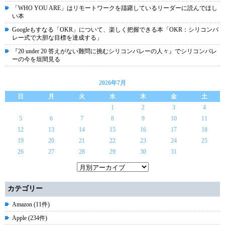
「WHO YOU ARE」はリモートワークを躊躇しているリーダーに読んでほし
い本
Googleもすなる「OKR」について、楽しく把握できる本「OKR：シリコンバ
レー式で大胆な目標を達成する」
『20 under 20 答えがない難問に挑むシリコンバレーの人々』でシリコンバレ
ーの今を垣間見る
2026年7月
日
月
火
水
木
金
土
1
2
3
4
5
6
7
8
9
10
11
12
13
14
15
16
17
18
19
20
21
22
23
24
25
26
27
28
29
30
31
カテゴリー
Amazon (11件)
Apple (234件)