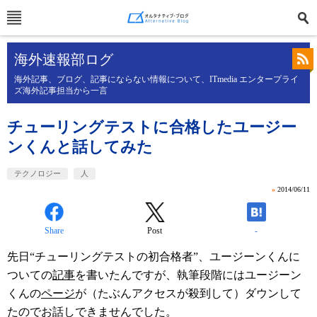
海外速報部ログ
海外記事、ブログ、記事にならない情報について、ITmedia エンタープライ
ズ海外記事担当から一言
チューリングテストに合格したユージー
ンくんと話してみた
テクノロジー
人
»
2014/06/11
Share
Post
-
先日“チューリングテストの初合格者”、ユージーンくんに
ついての
記事
を書いたんですが、執筆段階にはユージーン
くんの
ページ
が（たぶんアクセスが殺到して）ダウンして
たのでお話しできませんでした。