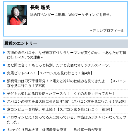
長島 瑠美
総合ITベンダーに勤務、Webマーケティングを担当。
» 詳しいプロフィール
最近のエントリー
万博の通年パスを、なぜ東京在住サラリーマンが買うのか。～あなたが万博
に行くべき5つの理由～
まだ間に合う！ちょっと特別、だけど安価なオリジナルスイーツ。
免震ピットへGo！【スパコン京を見に行こう！第4弾】
消費電力は2万7千世帯分！？電力と冷却の仕組みを見てきたよ！【スパコン
京を見に行こう！第3弾】
子どもも楽しめるITを使ったブースも！「くすのき祭」行ってきた！
スパコンの能力を最大限に引き出す"城"【スパコン京を見に行こう！第2弾】
京コンピュータ前駅、初上陸！【スパコン京を見に行こう！第1弾】
ハロウィンだね！知ってる人は知っている、本当はカボチャじゃなくてカブ
だった。
ものづくり日本大賞「経済産業大臣賞」、島根富士通が受賞