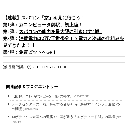
【連載】スパコン「京」を見に行こう！
第
1
弾：
京コンピュータ前駅、初上陸！
第
2
弾：
スパコンの能力を最大限に引き出す"城"
第
3
弾：
消費電力は2万7千世帯分！？電力と冷却の仕組みを
見てきたよ！【
第
4
弾：
免震ピットへGo！
長島 瑠美
2015/11/16 17:00:10
関連記事＆ブログエントリー
【図解】コレ1枚でわかる「第4の科学」
(2026/02/25)
データセンターの「熱」を制する者がAI時代を制す：インフラ進化5つ
の潮流
(2026/02/16)
ロボティクス大国への道筋：中国が狙う「エボディードAI」の覇権
(202
6/06/19)