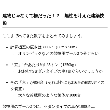
建物じゃなくて橋だった！？ 無柱を叶えた建築技
術
ここまで出てきた数字をまとめてみましょう。
計算機室の広さは3000㎡（60mｘ50m）
→ オリンピックなどの
競技用プール
2
つ分ぐらい
「京」1台あたり約1.35トン（1350kg）
→ おおむねセダンタイプの車
1
台ぐらいでしょうか
その「京」が864台（それ以外にも216台の磁気ディス
ク装置）
→ 大きな冷蔵庫のような筐体が
1080
台
競技用のプール
2
つに、セダンタイプの車が
1080
台
...
。