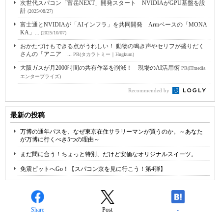
次世代スパコン「富岳NEXT」開発スタート NVIDIAがGPU基盤を設
計
(2025/08/27)
富士通とNVIDIAが「AIインフラ」を共同開発 Armベースの「MONA
KA」...
(2025/10/07)
おかたづけもできる点がうれしい！ 動物の鳴き声やセリフが盛りだく
さんの「アニア ...
PR(タカラトミー｜Hugkum)
大阪ガスが月2000時間の共有作業を削減！ 現場のAI活用術
PR(ITmedia
エンタープライズ)
Recommended by
最新の投稿
万博の通年パスを、なぜ東京在住サラリーマンが買うのか。～あなた
が万博に行くべき5つの理由～
まだ間に合う！ちょっと特別、だけど安価なオリジナルスイーツ。
免震ピットへGo！【スパコン京を見に行こう！第4弾】
Share
Post
-