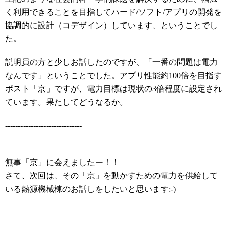
く利用できることを目指してハード
/
ソフト
/
アプリの
開発
を
協調的
に
設計（コデザイン）しています、ということでし
た。
説明員の方と少しお話したのですが、「一番
の問題
は電力
なんです」と
いうことでした
。
アプリ性能約
100
倍を目指す
ポスト「京」ですが、電力目標は現状の
3
倍程度に設定され
ています。果たしてどうなるか。
------------------------------
無事「京」に会えましたー！！
さて、
次回
は、その「京」を動かすための電力を供給して
いる熱源機械棟のお話しをしたいと思います:-)