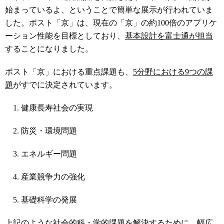
始まっているよ、ということ
で
簡単
な
展示
が
行
われていま
した
。
ポスト「京」は、現在の「京」の約100倍のアプリケ
ーション性能を目標としており、
基本設計を富士通が担当
することになりました。
ポスト「京」における重点課題も、
5分野における9つの課
題
がすでに決定されています。
健康長寿社会の実現
防災・環境問題
エネルギー問題
産業競争力の強化
基礎科学の発展
上記
のような社会的科・学的課題を解決するために、幅広