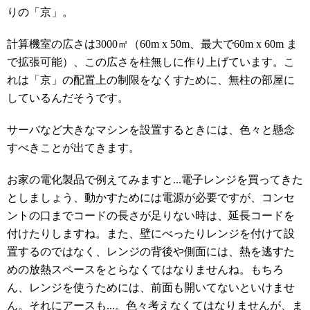
りの「京」
。
計算機室の広さは3000㎡（60m x 50m、最大で60m x 60m ま
で拡張可能）、この広さを柱無しに
作り上げています。
こ
れは「京」の配置上の制限をなくすために、無柱の部屋に
しているんだそうです。
サーバなど大きなマシンを設置するときには、色々と懸念
すべきことが出てきます。
お家の電化製品で例えてみますと...電子レンジを買ってきた
としましょう、
動かすためには電源が必要ですが、コンセ
ントの口までコードの長さが足りない時は、延長コードを
付けたりしますね。
また、壁にべったりレンジを付けて設
置するのではなく、レンジの背後や側面には、熱を逃すた
めの放熱スペースをとらなくてはなりませんね。
もちろ
ん、レンジを使うためには、前面も開いてないといけませ
ん。それにアースも...。色々考えなくてはなりませんが、ま