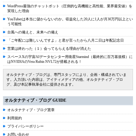
WordPress最強のチャットボット（圧倒的な高機能と高性能、業界最安値）を
実現した理由
YouTuberは本当に儲からないのか。収益化した20人に1人が月30万円以上とい
う可能性
台風への備えと、未来への備え
「ご年配には難しいんですよ」と君が言ったから八月二日は年配記念日
営業は終わった（１）会ってもらえる理由が消えた
スペースXの宇宙AIデータセンター用衛星Starmind（最終的に百万基規模）に
はNVIDIAのVera Rubin NVL72が搭載される！
オルタナティブ・ブログは、専門スタッフにより、企画・構成されていま
す。入力頂いた内容は、アイティメディアの他、オルタナティブ・ブロ
グ、及び本記事執筆会社に提供されます。
オルタナティブ・ブログ GUIDE
オルタナティブ・ブログ憲章
利用規約
プライバシーポリシー
お問い合わせ