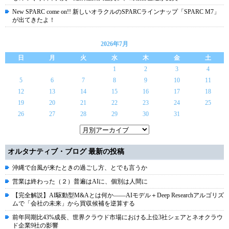
New SPARC come on!! 新しいオラクルのSPARCラインナップ「SPARC M7」
が出てきたよ！
2026年7月
日
月
火
水
木
金
土
1
2
3
4
5
6
7
8
9
10
11
12
13
14
15
16
17
18
19
20
21
22
23
24
25
26
27
28
29
30
31
オルタナティブ・ブログ 最新の投稿
沖縄で台風が来たときの過ごし方、とでも言うか
営業は終わった（２）普遍はAIに、個別は人間に
【完全解説】AI駆動型M&Aとは何か――AIモデル＋Deep Researchアルゴリズ
ムで「会社の未来」から買収候補を逆算する
前年同期比43%成長、世界クラウド市場における上位3社シェアとネオクラウ
ド企業9社の影響