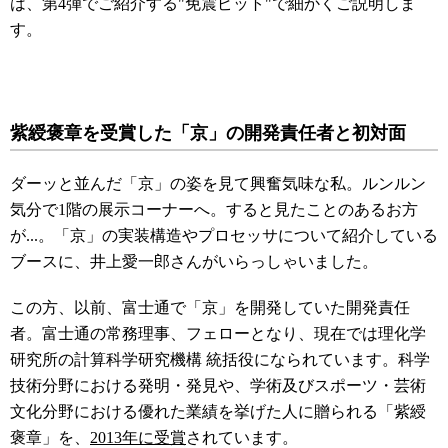
は、第4弾でご紹介する"免震ピット"で細かくご説明しま
す。
紫綬褒章を受賞した「京」の開発責任者と初対面
ダーッと並んだ「京」の姿を見て興奮気味な私。ルンルン
気分で1階の展示コーナーへ。する
と見た
ことのあるお方
が...。
「京」の実装構造やプロセッサについて紹介している
ブースに、井上愛一郎さんがいらっしゃいました。
この方、以前、富士通で「京」を開発していた開発責任
者。富士通の常務理事、フェローとなり、現在では理化学
研究所の計算科学研究機構 統括役になられています。
科学
技術分野における発明・発見や、学術及びスポーツ・芸術
文化分野における優れた業績を挙げた人に贈られる「紫綬
褒章」を、
2013年に受賞
されています。