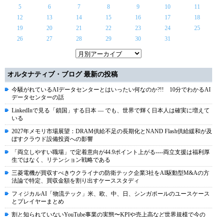
5
6
7
8
9
10
11
12
13
14
15
16
17
18
19
20
21
22
23
24
25
26
27
28
29
30
31
オルタナティブ・ブログ 最新の投稿
今騒がれているAIデータセンターとはいったい何なのか?!! 10分でわかるAI
データセンターの話
LinkedInで見る「鎖国」する日本 ― でも、世界で輝く日本人は確実に増えて
いる
2027年メモリ市場展望：DRAM供給不足の長期化とNAND Flash供給緩和が及
ぼすクラウド設備投資への影響
「両立しやすい職場」で定着意向が44.9ポイント上がる----両立支援は福利厚
生ではなく、リテンション戦略である
三菱電機が買収すべきウクライナの防衛テック企業3社をAI駆動型M&Aの方
法論で特定、買収金額を割り出すケーススタディ
フィジカルAI「物流テック」米、欧、中、日、シンガポールのユースケース
とプレイヤーまとめ
割と知られていないYouTube事業の実態〜KPIや売上高など世界規模で今の