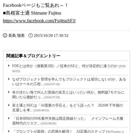
Facebookページもご覧あれ～！
■島根富士通 Shimane Fujitsu
https://www.facebook.com/FujitsuSFJ/
長島 瑠美
2015/10/29 17:30:52
関連記事＆ブログエントリー
FDEとは何か（連載第1回）／従来のSEと、何が決定的に違うのか
(2026/
08/03)
なぜプロジェクト管理を学んでもプロジェクトは成功しないのか、ある
いはケーキの工程...
(2026/07/28)
冬の冷たい海で叫んだ英雄の名言とはいったい何か。無料版7モデルに
聞いたら微妙だっ...
(2026/07/28)
富士通とNECは「AI需要の手応え」をどう語った？ 2026年下半期の
見通しを考...
(2026/08/03)
「日本IBMのNHK案件失敗は既定路線だった」 メインフレーム大撤
退時代のリスク...
(2026/08/06)
「プロンプトが面倒」の悲鳴を解消！ AI定着のステップ
PR(ITmedia エ