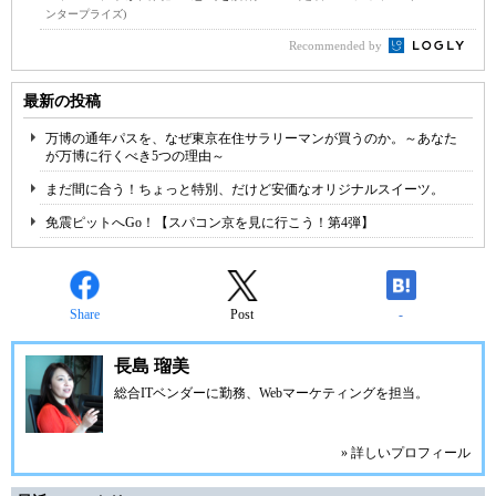
ンタープライズ)
Recommended by
最新の投稿
万博の通年パスを、なぜ東京在住サラリーマンが買うのか。～あなた
が万博に行くべき5つの理由～
まだ間に合う！ちょっと特別、だけど安価なオリジナルスイーツ。
免震ピットへGo！【スパコン京を見に行こう！第4弾】
Share
Post
-
長島 瑠美
総合ITベンダーに勤務、Webマーケティングを担当。
» 詳しいプロフィール