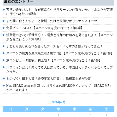
最近のエントリー
万博の通年パスを、なぜ東京在住サラリーマンが買うのか。～あなたが万博
に行くべき5つの理由～
まだ間に合う！ちょっと特別、だけど安価なオリジナルスイーツ。
免震ピットへGo！【スパコン京を見に行こう！第4弾】
消費電力は2万7千世帯分！？電力と冷却の仕組みを見てきたよ！【スパコン
京を見に行こう！第3弾】
子どもも楽しめるITを使ったブースも！「くすのき祭」行ってきた！
スパコンの能力を最大限に引き出す"城"【スパコン京を見に行こう！第2弾】
京コンピュータ前駅、初上陸！【スパコン京を見に行こう！第1弾】
ハロウィンだね！知ってる人は知っている、本当はカボチャじゃなくてカブ
だった。
ものづくり日本大賞「経済産業大臣賞」、島根富士通が受賞
New SPARC come on!! 新しいオラクルのSPARCラインナップ「SPARC M7」
が出てきたよ！
2026年7月
日
月
火
水
木
金
土
1
2
3
4