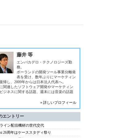
藤井 等
エンバカデロ・テクノロジーズ勤
務。
ボーランドの開発ツール事業分離発
表を受け、数年ぶりにマーケティン
復帰し、2009年からは日本法人代表へ。
に関連したソフトウェア開発やマーケティン
ビジネスに関する話題、週末には音楽の話題
» 詳しいプロフィール
のエントリー
ライン配信機材の世代交代
lphi 26周年はケーススタディ祭り