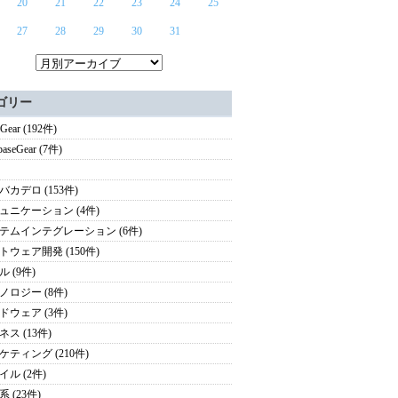
20
21
22
23
24
25
27
28
29
30
31
ゴリー
Gear (192件)
baseGear (7件)
バカデロ (153件)
ュニケーション (4件)
テムインテグレーション (6件)
トウェア開発 (150件)
 (9件)
ノロジー (8件)
ドウェア (3件)
ス (13件)
ケティング (210件)
イル (2件)
 (23件)