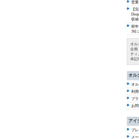
営業
【完
De
収候
前年
3社
オル
企画
ティ
本記
オル
オル
利用
プラ
お問
アイ
プレ
メー