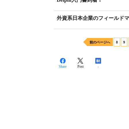
Delphi入門書到着！
外資系日本企業のフィールド
前のページへ
8
9
Share
Post
-