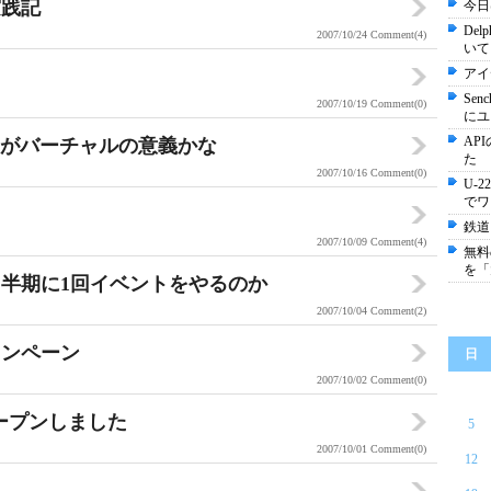
実践記
今日は
De
2007/10/24
Comment(4)
いて
アイ
Se
2007/10/19
Comment(0)
にユ
AP
点がバーチャルの意義かな
た
2007/10/16
Comment(0)
U-
でワ
鉄道
2007/10/09
Comment(4)
無料の
を「
半期に1回イベントをやるのか
2007/10/04
Comment(2)
ャンペーン
日
2007/10/02
Comment(0)
オープンしました
5
2007/10/01
Comment(0)
12