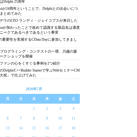
Delphi 25周年
lphiが24周年ということで、Delphiとの出会いにつ
まとめてみた
デラのCEO ランディ・ジェイコプスが来日した
nchaが加わったことで改めて認識する製品名は適度
ニークであるべきであるという事実
Iの重要性を実感するCData Dayに参加してきまし
22プログラミング・コンテストの一環、川越の森
ークショップを開催
ファンの心をくすぐる事例を2つ紹介
Delphi/C++Builder Starterで学ぶWebセミナーCM
大祝」で仕上げてみた
2026年7月
月
火
水
木
金
土
1
2
3
4
6
7
8
9
10
11
13
14
15
16
17
18