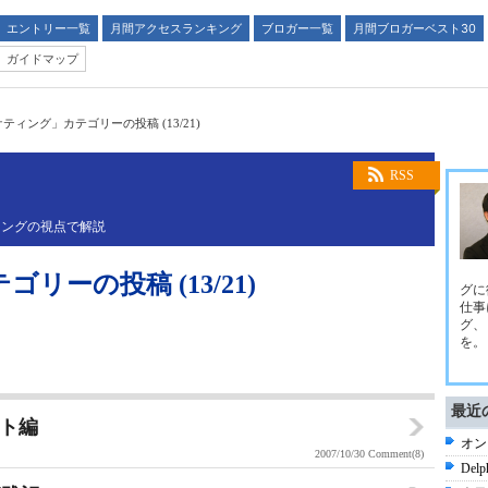
エントリー一覧
月間アクセスランキング
ブロガー一覧
月間ブロガーベスト30
ガイドマップ
ティング」カテゴリーの投稿 (13/21)
RSS
ィングの視点で解説
ーの投稿 (13/21)
グに
仕事
グ、
を。
最近
スト編
オン
2007/10/30
Comment(8)
De