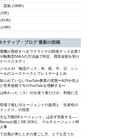
・芸術 (108件)
(5件)
(61件)
(14件)
タナティブ・ブログ 最新の投稿
電機が買収すべきウクライナの防衛テック企業3
AI駆動型M&Aの方法論で特定、買収金額を割り
ケーススタディ
ジカルAI「物流テック」米、欧、中、日、シン
ールのユースケースとプレイヤーまとめ
知られていないYouTube事業の実態〜KPIや売上
ど世界規模で今のYouTubeを理解する〜
は終わった（３）AIを使う者だけが、利他に立
現場で進むAIエージェントの急増と「生産性の
ドックス」の現実
大な万能HRエージェント」は必ず失敗する----
sh Bersinが描くHR 2030と、マルチエージェント時
人事
で台風が来たときの過ごし方、とでも言うか