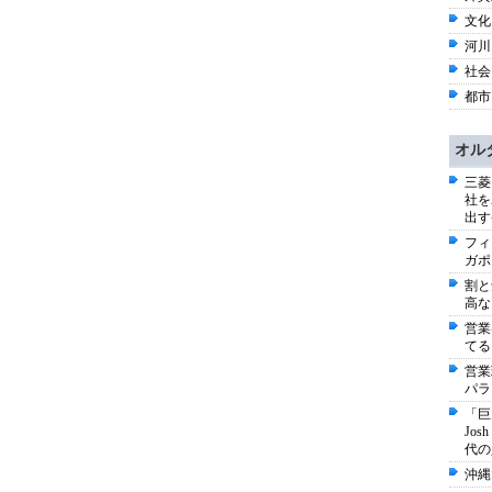
文化
河川 
社会 
都市 
オル
三菱
社を
出す
フィ
ガポ
割と
高な
営業
てる
営業
パラ
「巨
Jo
代の
沖縄