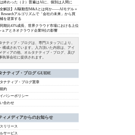
は終わった（２）普遍はAIに、個別は人間に
全解説】AI駆動型M&Aとは何か――AIモデル＋
ep Researchアルゴリズムで「会社の未来」から買
補を逆算する
同期比43%成長、世界クラウド市場における上位
シェアとネオクラウド企業9社の影響
タナティブ・ブログは、専門スタッフにより、
・構成されています。入力頂いた内容は、アイ
メディアの他、オルタナティブ・ブログ、及び
事執筆会社に提供されます。
タナティブ・ブログ GUIDE
タナティブ・ブログ憲章
規約
イバシーポリシー
い合わせ
ティメディアからのお知らせ
スリリース
ルサービス