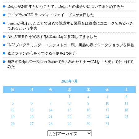
Delphiが24周年ということで、Delphiとの出会いについてまとめてみた
アイデラのCEO ランディ・ジェイコプスが来日した
Senchaが加わったことで改めて認識する製品名は適度にユニークであるべき
であるという事実
APIの重要性を実感するCData Dayに参加してきました
U-22プログラミング・コンテストの一環、川越の森でワークショップを開催
鉄道ファンの心をくすぐる事例を2つ紹介
無料のDelphi/C++Builder Starterで学ぶWebセミナーCMを「大祝」で仕上げて
みた
2026年7月
日
月
火
水
木
金
土
1
2
3
4
5
6
7
8
9
10
11
12
13
14
15
16
17
18
19
20
21
22
23
24
25
26
27
28
29
30
31