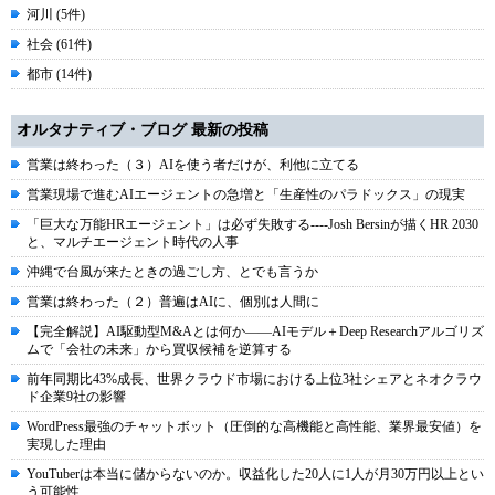
河川 (5件)
社会 (61件)
都市 (14件)
オルタナティブ・ブログ 最新の投稿
営業は終わった（３）AIを使う者だけが、利他に立てる
営業現場で進むAIエージェントの急増と「生産性のパラドックス」の現実
「巨大な万能HRエージェント」は必ず失敗する----Josh Bersinが描くHR 2030
と、マルチエージェント時代の人事
沖縄で台風が来たときの過ごし方、とでも言うか
営業は終わった（２）普遍はAIに、個別は人間に
【完全解説】AI駆動型M&Aとは何か――AIモデル＋Deep Researchアルゴリズ
ムで「会社の未来」から買収候補を逆算する
前年同期比43%成長、世界クラウド市場における上位3社シェアとネオクラウ
ド企業9社の影響
WordPress最強のチャットボット（圧倒的な高機能と高性能、業界最安値）を
実現した理由
YouTuberは本当に儲からないのか。収益化した20人に1人が月30万円以上とい
う可能性