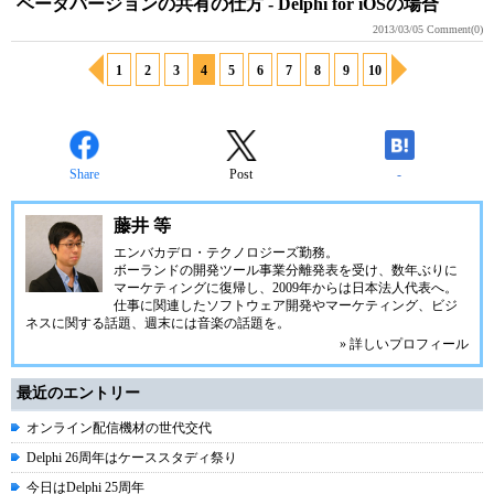
ベータバージョンの共有の仕方 - Delphi for iOSの場合
2013/03/05
Comment(0)
1
2
3
4
5
6
7
8
9
10
Share
Post
-
藤井 等
エンバカデロ・テクノロジーズ勤務。
ボーランドの開発ツール事業分離発表を受け、数年ぶりに
マーケティングに復帰し、2009年からは日本法人代表へ。
仕事に関連したソフトウェア開発やマーケティング、ビジ
ネスに関する話題、週末には音楽の話題を。
» 詳しいプロフィール
最近のエントリー
オンライン配信機材の世代交代
Delphi 26周年はケーススタディ祭り
今日はDelphi 25周年