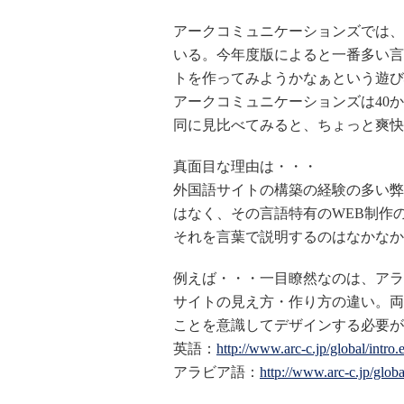
アークコミュニケーションズでは、
いる。今年度版によると一番多い言
トを作ってみようかなぁという遊び
アークコミュニケーションズは40
同に見比べてみると、ちょっと爽快
真面目な理由は・・・
外国語サイトの構築の経験の多い弊
はなく、その言語特有のWEB制作
それを言葉で説明するのはなかなか
例えば・・・一目瞭然なのは、アラ
サイトの見え方・作り方の違い。両
ことを意識してデザインする必要が
英語：
http://www.arc-c.jp/global/intro.
アラビア語：
http://www.arc-c.jp/global