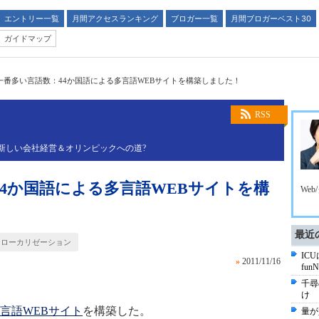
エントリー一覧
月間アクセスランキング
ブロガー一覧
月間ブロガーベスト30
ガイドマップ
一番多い言語数：44か国語による多言語WEBサイトを構築しました！
RSS
新しい会社経営＆オリンピックへの道?
4か国語による多言語WEBサイトを構
We
最近
・ローカリゼーション
IC
»
2011/11/16
fun
千尋
け
多言語WEBサイト
を構築した。
量が