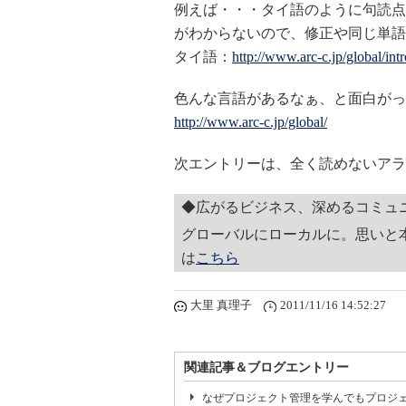
例えば・・・タイ語のように句読点
がわからないので、修正や同じ単語
タイ語：
http://www.arc-c.jp/global/intr
色んな言語があるなぁ、と面白がっ
http://www.arc-c.jp/global/
次エントリーは、全く読めないアラ
◆広がるビジネス、深めるコミュ
グローバルにローカルに。思いと
は
こちら
大里 真理子
2011/11/16 14:52:27
関連記事＆ブログエントリー
なぜプロジェクト管理を学んでもプロジェ