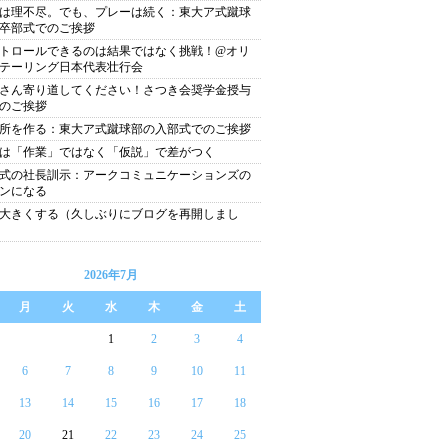
は理不尽。でも、プレーは続く：東大ア式蹴球
卒部式でのご挨拶
トロールできるのは結果ではなく挑戦！@オリ
テーリング日本代表壮行会
さん寄り道してください！さつき会奨学金授与
のご挨拶
所を作る：東大ア式蹴球部の入部式でのご挨拶
は「作業」ではなく「仮説」で差がつく
式の社長訓示：アークコミュニケーションズの
ンになる
大きくする（久しぶりにブログを再開しまし
2026年7月
月
火
水
木
金
土
1
2
3
4
6
7
8
9
10
11
13
14
15
16
17
18
20
21
22
23
24
25