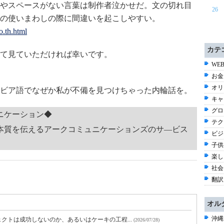
やスペースがない言葉は制作者泣かせだ。文の切れ目
26
の使いまわしの際に間違いを起こしやすい。
o.th.html
カテ
て見ていただければ幸いです。
WEB
お金
オリ
ビア語でなぜか私が不備を見つけちゃった内輪話を。
キャ
グロ
ニケーション◆
テク
本質を伝えるアークコミュニケーションズのサ―ビス
ビジ
子供
楽し
社会 
翻訳
オル
沖縄
クトは成功しないのか、あるいはケーキの工程...
(2026/07/28)