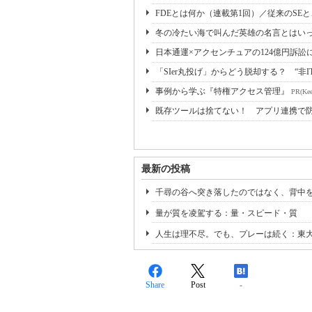
FDEとは何か（連載第1回）／従来のSE
冬の冷たい海で叫んだ英雄の名言とはいっ
日本通運×アクセンチュアの124億円訴訟
「SIer丸投げ」からどう脱却する？ “非I
事例から学ぶ『特権アクセス管理』
PR(Kee
既存ツールは捨てない！ アプリ連携で
最新の投稿
千尋の谷へ突き落したのではなく、背中
量が質を凌駕する：量・スピード・質
人生は理不尽。でも、プレーは続く：東
Share
Post
-