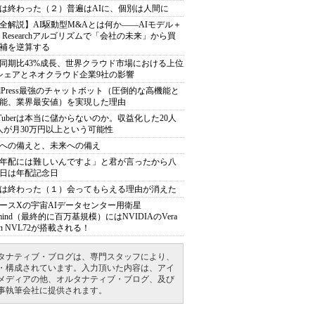
は終わった（２）普遍はAIに、個別は人間に
全解説】AI駆動型M&Aとは何か――AIモデル＋
ep Researchアルゴリズムで「会社の未来」から買
補を逆算する
同期比43%成長、世界クラウド市場における上位
シェアとネオクラウド企業9社の影響
rdPress最強のチャットボット（圧倒的な高機能と
能、業界最安値）を実現した理由
uTuberは本当に儲からないのか。収益化した20人
人が月30万円以上という可能性
への備えと、未来への備え
年配には難しいんですよ」と君が言ったから八
日は年配記念日
は終わった（１）会ってもらえる理由が消えた
ースXの宇宙AIデータセンター用衛星
armind（最終的に百万基規模）にはNVIDIAのVera
bin NVL72が搭載される！
タナティブ・ブログは、専門スタッフにより、
・構成されています。入力頂いた内容は、アイ
メディアの他、オルタナティブ・ブログ、及び
事執筆会社に提供されます。