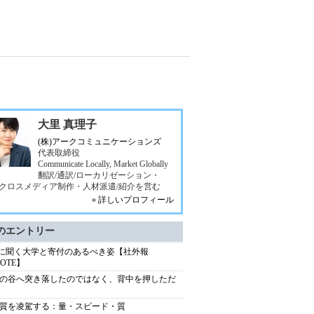
大里 真理子
(株)アークコミュニケーションズ
代表取締役
Communicate Locally, Market Globally
翻訳/通訳/ローカリゼーション・
b/クロスメディア制作・人材派遣/紹介を営む
» 詳しいプロフィール
のエントリー
Uに聞く大学と寄付のあるべき姿【社外報
NOTE】
の谷へ突き落したのではなく、背中を押しただ
質を凌駕する：量・スピード・質