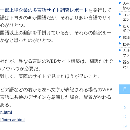
人生
部の
一部上場企業の多言語サイト調査レポート
を発行して
コン
語はトヨタの40か国語だが、それより多い言語でサイ
エン
心がひとつ。
たく
式で
か国語以上の翻訳を手掛けているが、それらの翻訳を一
居場
かなと思ったのがひとつ。
仕事
入社
ファ
社だが、異なる言語のWEBサイト構築は、翻訳だけで
器を
た）
のノウハウが必要だ。
難しく、実際のサイトで見せたほうが早いこと。
ビア語などの右から左へ文字が表記される場合のWEB
日
言語に共通のデザインを意識した場合、配置がかわる
ある。
5
en.html
12
/intro.ar.html
19