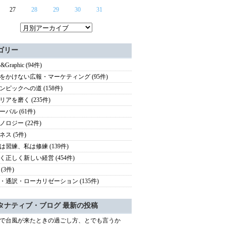
27
28
29
30
31
ゴリー
&Graphic (94件)
をかけない広報・マーケティング (95件)
ンピックへの道 (158件)
リアを磨く (235件)
ーバル (61件)
ノロジー (22件)
ネス (5件)
は習練、私は修練 (139件)
く正しく新しい経営 (454件)
(3件)
・通訳・ローカリゼーション (135件)
タナティブ・ブログ 最新の投稿
で台風が来たときの過ごし方、とでも言うか