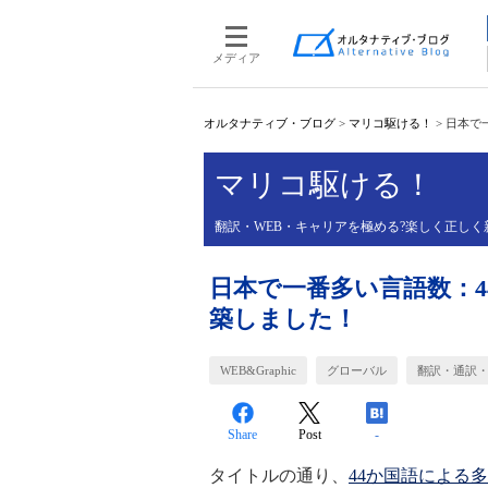
メディア
オルタナティブ・ブログ
>
マリコ駆ける！
>
日本で
マリコ駆ける！
翻訳・WEB・キャリアを極める?楽しく正しく
日本で一番多い言語数：4
築しました！
WEB&Graphic
グローバル
翻訳・通訳
Share
Post
-
タイトルの通り、
44か国語による