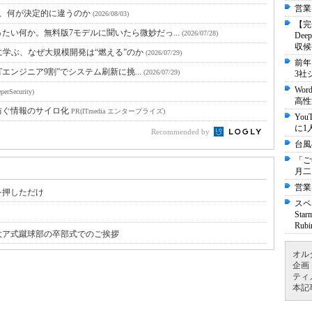
営業
と、何が決定的に違うのか
(2026/08/03)
【完
たい何か。無料版7モデルに聞いたら微妙だっ...
(2026/07/28)
De
収候
に学ぶ、なぜ大規模開発は“燃える”のか
(2026/07/29)
前年
Tエンジニア9割”でシステム刷新に挑...
(2026/07/29)
3社
Wo
perSecurity)
高性
防ぐ情報のサイロ化
PR(ITmedia エンタープライズ)
Yo
に1
Recommended by
台風
「ご
月二
営業
を押しただけ
スペ
St
Ru
大ア式蹴球部の卒部式でのご挨拶
オル
企画
ティ
本記