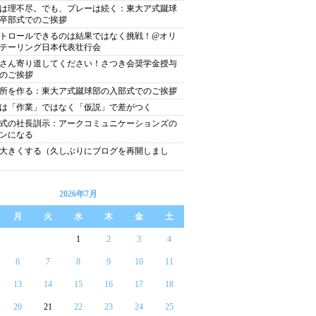
は理不尽。でも、プレーは続く：東大ア式蹴球
卒部式でのご挨拶
トロールできるのは結果ではなく挑戦！@オリ
テーリング日本代表壮行会
さん寄り道してください！さつき会奨学金授与
のご挨拶
所を作る：東大ア式蹴球部の入部式でのご挨拶
は「作業」ではなく「仮説」で差がつく
式の社長訓示：アークコミュニケーションズの
ンになる
大きくする（久しぶりにブログを再開しまし
2026年7月
月
火
水
木
金
土
1
2
3
4
6
7
8
9
10
11
13
14
15
16
17
18
20
21
22
23
24
25