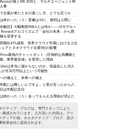
sh Bersinが描くHR 2030と、マルチエージェント時
人事
で台風が来たときの過ごし方、とでも言うか
は終わった（２）普遍はAIに、個別は人間に
全解説】AI駆動型M&Aとは何か――AIモデル＋
ep Researchアルゴリズムで「会社の未来」から買
補を逆算する
同期比43%成長、世界クラウド市場における上位
シェアとネオクラウド企業9社の影響
rdPress最強のチャットボット（圧倒的な高機能と
能、業界最安値）を実現した理由
uTuberは本当に儲からないのか。収益化した20人
人が月30万円以上という可能性
への備えと、未来への備え
年配には難しいんですよ」と君が言ったから八
日は年配記念日
は終わった（１）会ってもらえる理由が消えた
タナティブ・ブログは、専門スタッフにより、
・構成されています。入力頂いた内容は、アイ
メディアの他、オルタナティブ・ブログ、及び
事執筆会社に提供されます。