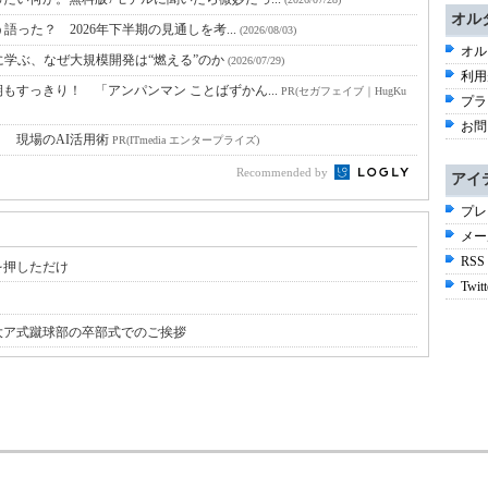
オル
語った？ 2026年下半期の見通しを考...
(2026/08/03)
オル
に学ぶ、なぜ大規模開発は“燃える”のか
(2026/07/29)
利用
すっきり！ 「アンパンマン ことばずかん...
PR(セガフェイブ｜HugKu
プラ
お問
！ 現場のAI活用術
PR(ITmedia エンタープライズ)
Recommended by
アイ
プレ
メー
RSS
を押しただけ
Twitt
大ア式蹴球部の卒部式でのご挨拶