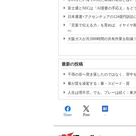
富士通とNECは「AI需要の手応え」をどう
日本通運×アクセンチュアの124億円訴訟
「言葉で伝える力」を育めば、イヤイヤ期も
m)
大阪ガスが月2000時間の共有作業を削減
最新の投稿
千尋の谷へ突き落したのではなく、背中
量が質を凌駕する：量・スピード・質
人生は理不尽。でも、プレーは続く：東
Share
Post
-