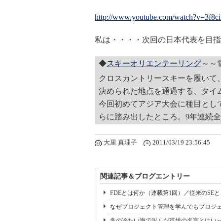
http://www.youtube.com/watch?v=3f8
私は・・・・次回の日本代表を目指
◆
スキーオリエンテーリング
～～
クロスカントリースキーを履いて
決められた地点を通過する、タイ
今回初めてアジア大会に種目とし
らに踏み出したところ。9年連続
大里 真理子
2011/03/19 23:56:45
関連記事＆ブログエントリー
FDEとは何か（連載第1回）／従来のSE
なぜプロジェクト管理を学んでもプロジェ
冬の冷たい海で叫んだ英雄の名言とはいっ