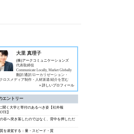
大里 真理子
(株)アークコミュニケーションズ
代表取締役
Communicate Locally, Market Globally
翻訳/通訳/ローカリゼーション・
b/クロスメディア制作・人材派遣/紹介を営む
» 詳しいプロフィール
のエントリー
Uに聞く大学と寄付のあるべき姿【社外報
NOTE】
の谷へ突き落したのではなく、背中を押しただ
質を凌駕する：量・スピード・質