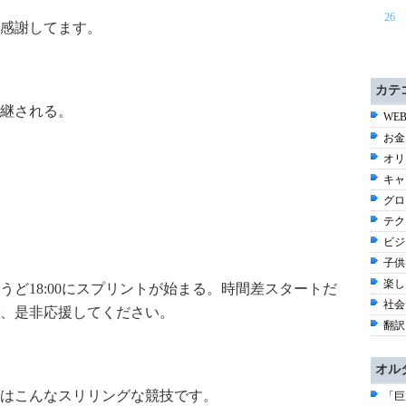
26
感謝してます。
カテ
継される。
WEB
お金
オリ
キャ
グロ
テク
ビジ
子供
楽し
うど18:00にスプリントが始まる。時間差スタートだ
社会 
で、是非応援してください。
翻訳
オル
はこんなスリリングな競技です。
「巨