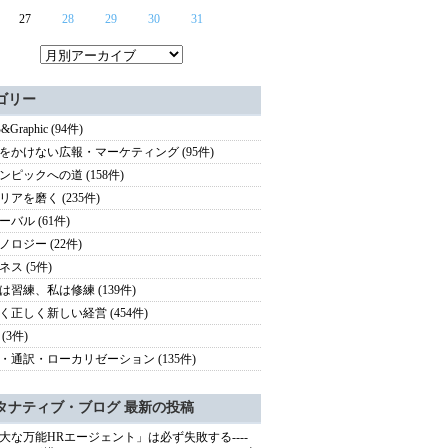
27
28
29
30
31
ゴリー
&Graphic (94件)
をかけない広報・マーケティング (95件)
ンピックへの道 (158件)
リアを磨く (235件)
ーバル (61件)
ノロジー (22件)
ネス (5件)
は習練、私は修練 (139件)
く正しく新しい経営 (454件)
(3件)
・通訳・ローカリゼーション (135件)
タナティブ・ブログ 最新の投稿
大な万能HRエージェント」は必ず失敗する----