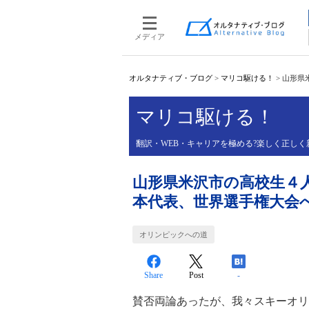
メディア
オルタナティブ・ブログ
>
マリコ駆ける！
>
山形県
マリコ駆ける！
翻訳・WEB・キャリアを極める?楽しく正しく
山形県米沢市の高校生４
本代表、世界選手権大会
オリンピックへの道
Share
Post
-
賛否両論あったが、我々スキーオリ