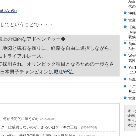
Jo
代の
cinOAo9o
沖縄
営業
してということで・・・
【完
De
収候
雪上の知的なアドベンチャー◆
前年
、地図と磁石を頼りに、経路を自由に選択しながら、
3社
ムトライアルレース。
Wo
高性
て採用され、オリンピック種目となるための一歩をさ
Yo
全日本男子チャンピオンは
堀江守弘
。
に1
台風
「ご
月二
営業
オル
企画
と、何が決定的に違うのか
(2026/08/03)
ティ
本記
クトは成功しないのか、あるいはケーキの工程...
(2026/07/28)
たい何か。無料版7モデルに聞いたら微妙だっ...
(2026/07/28)