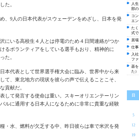
人生
した。
部の
コン
め、9人の日本代表がスウェーデンをめざし、日本を発
エン
たく
式で
居場
沢にいる高校生４人とは停電のため４日間連絡がつか
仕事
けるボランティアをしている選手もおり、精神的に
入社
った。
ファ
器を
日本代表として世界選手権大会に臨み、世界中から来
た）
して、東北地方の現状を彼らの声で伝えることこそ、
な貢献だ。
表して発言する使命は重い。スキーオリエンテーリン
日
バルに通用する日本人になるために非常に貴重な経験
5
12
糧・水、燃料が欠乏する中、昨日彼らは車で米沢を発
19