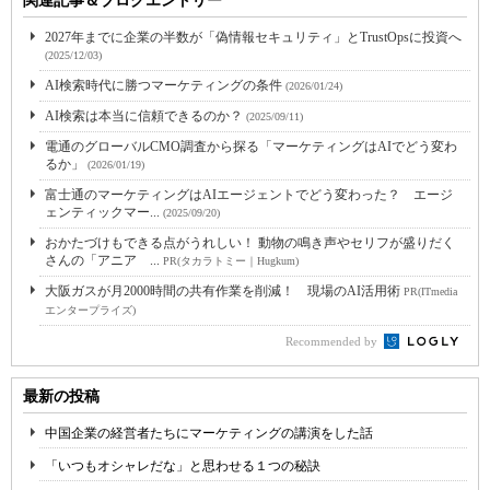
関連記事＆ブログエントリー
2027年までに企業の半数が「偽情報セキュリティ」とTrustOpsに投資へ
(2025/12/03)
AI検索時代に勝つマーケティングの条件
(2026/01/24)
AI検索は本当に信頼できるのか？
(2025/09/11)
電通のグローバルCMO調査から探る「マーケティングはAIでどう変わ
るか」
(2026/01/19)
富士通のマーケティングはAIエージェントでどう変わった？ エージ
ェンティックマー...
(2025/09/20)
おかたづけもできる点がうれしい！ 動物の鳴き声やセリフが盛りだく
さんの「アニア ...
PR(タカラトミー｜Hugkum)
大阪ガスが月2000時間の共有作業を削減！ 現場のAI活用術
PR(ITmedia
エンタープライズ)
Recommended by
最新の投稿
中国企業の経営者たちにマーケティングの講演をした話
「いつもオシャレだな」と思わせる１つの秘訣