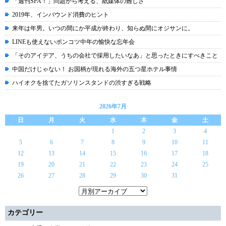
「週刊SPA！」問題から考える、紙媒体の難しさ
2019年、インバウンド消費のヒント
来年は年男。いつの間にか平成が終わり、知らぬ間にオジサンに。
LINEも使えないポンコツ中年の愉快な忘年会
「そのアイデア、うちの会社で採用したいなあ」と思ったときにすべきこと
中国だけじゃない！ お国柄が現れる海外の五つ星ホテル事情
ハイオクを捨てたガソリンスタンドの渋すぎる戦略
2026年7月
日
月
火
水
木
金
土
1
2
3
4
5
6
7
8
9
10
11
12
13
14
15
16
17
18
19
20
21
22
23
24
25
26
27
28
29
30
31
カテゴリー