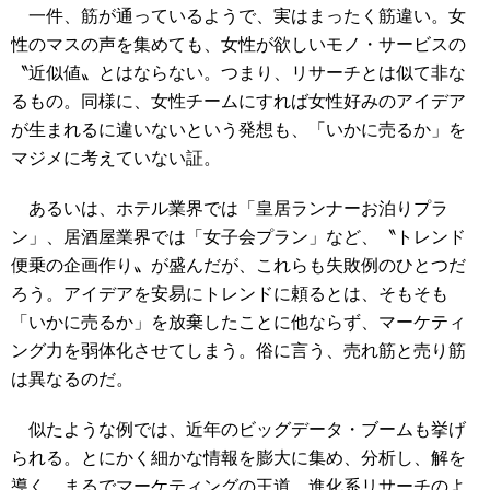
一件、筋が通っているようで、実はまったく筋違い。女
性のマスの声を集めても、女性が欲しいモノ・サービスの
〝近似値〟とはならない。つまり、リサーチとは似て非な
るもの。同様に、女性チームにすれば女性好みのアイデア
が生まれるに違いないという発想も、「いかに売るか」を
マジメに考えていない証。
あるいは、ホテル業界では「皇居ランナーお泊りプラ
ン」、居酒屋業界では「女子会プラン」など、〝トレンド
便乗の企画作り〟が盛んだが、これらも失敗例のひとつだ
ろう。アイデアを安易にトレンドに頼るとは、そもそも
「いかに売るか」を放棄したことに他ならず、マーケティ
ング力を弱体化させてしまう。俗に言う、売れ筋と売り筋
は異なるのだ。
似たような例では、近年のビッグデータ・ブームも挙げ
られる。とにかく細かな情報を膨大に集め、分析し、解を
導く。まるでマーケティングの王道、進化系リサーチのよ