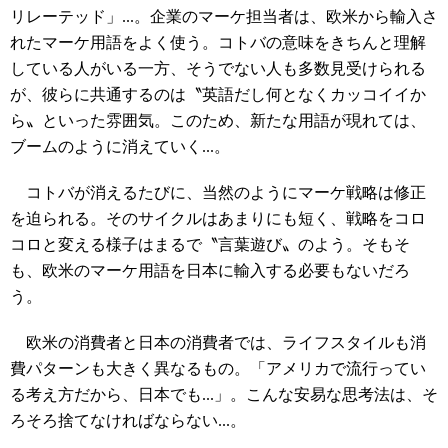
リレーテッド」...。企業のマーケ担当者は、欧米から輸入さ
れたマーケ用語をよく使う。コトバの意味をきちんと理解
している人がいる一方、そうでない人も多数見受けられる
が、彼らに共通するのは〝英語だし何となくカッコイイか
ら〟といった雰囲気。このため、新たな用語が現れては、
ブームのように消えていく...。
コトバが消えるたびに、当然のようにマーケ戦略は修正
を迫られる。そのサイクルはあまりにも短く、戦略をコロ
コロと変える様子はまるで〝言葉遊び〟のよう。そもそ
も、欧米のマーケ用語を日本に輸入する必要もないだろ
う。
欧米の消費者と日本の消費者では、ライフスタイルも消
費パターンも大きく異なるもの。「アメリカで流行ってい
る考え方だから、日本でも...」。こんな安易な思考法は、そ
ろそろ捨てなければならない...。