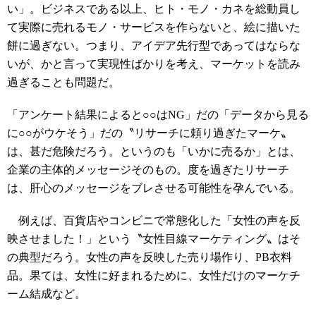
い」。ビジネスである以上、ヒト・モノ・カネを総動員し
て実際に売れるモノ・サービスを作らないと、絵に描いた
餅に過ぎない。つまり、アイデア先行型であってはならな
いが、かと言って実現性ばかりを考え、マーケットを読み
過ぎることも問題だ。
「アンケート結果によると○○はNG」だの「データから見る
に○○がウケそう」だの〝リサーチに頼り過ぎたマーケ〟
は、甚だ危険だろう。というのも「いかに売るか」とは、
企業の主体的メッセージそのもの。度を過ぎたリサーチ
は、肝心のメッセージをブレさせる可能性を孕んでいる。
例えば、百貨店やコンビニで常態化した「女性の声を反
映させました！」という〝女性目線マーケティング〟はそ
の典型だろう。女性の声を反映した売り場作り、PB衣料
品。果ては、女性に好まれるために、女性だけのマーケチ
ーム結成など。