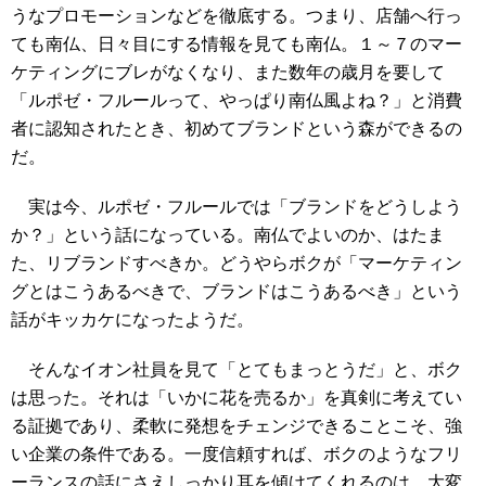
うなプロモーションなどを徹底する。つまり、店舗へ行っ
ても南仏、日々目にする情報を見ても南仏。１～７のマー
ケティングにブレがなくなり、また数年の歳月を要して
「ルポゼ・フルールって、やっぱり南仏風よね？」と消費
者に認知されたとき、初めてブランドという森ができるの
だ。
実は今、ルポゼ・フルールでは「ブランドをどうしよう
か？」という話になっている。南仏でよいのか、はたま
た、リブランドすべきか。どうやらボクが「マーケティン
グとはこうあるべきで、ブランドはこうあるべき」という
話がキッカケになったようだ。
そんなイオン社員を見て「とてもまっとうだ」と、ボク
は思った。それは「いかに花を売るか」を真剣に考えてい
る証拠であり、柔軟に発想をチェンジできることこそ、強
い企業の条件である。一度信頼すれば、ボクのようなフリ
ーランスの話にさえしっかり耳を傾けてくれるのは、大変