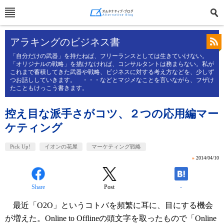
アラキングのビジネス書
「自分だけの武器」を持たねば、フリーランスとしては生きていけない。
「オリジナルの戦略」を描けなければ、コンサルタントは務まらない。私が
これまで蓄積してきた武器や戦略、ビジネスに対する考え方などを、少しず
つお話ししていきます。 ・・・などとマジメなことを言いながら、フザけ
たこともけっこう書きます。
控え目な派手さがコツ、２つの応用編マー
ケティング
Pick Up!
イオンの花屋
マーケティング戦略
»
2014/04/10
Share
Post
-
最近「O2O」というコトバを頻繁に耳に、目にする機会
が増えた。Online to Offlineの頭文字を取ったもので「Online