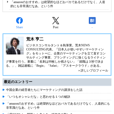
「amazonのおすすめ」は絶望的なほどおバカであるだけでなく、人道
的にも非常識だなあ、という件
Share
Post
-
荒木 亨二
ビジネスコンサルタント＆執筆業。荒木NEWS
CONSULTING代表。『日本人が使いやすいマーケティン
グ』をモットーに、企業のマーケティングを立て直すコン
サルティング事業、ブランディングに強くなるライティン
グ事業を行う。著書に「名刺は99枚しか残さない」「就職は３秒で決ま
る。」、雑誌連載に「Begin」「Safari」「アスキークラウド」がある。
» 詳しいプロフィール
最近のエントリー
中国企業の経営者たちにマーケティングの講演をした話
「いつもオシャレだな」と思わせる１つの秘訣
「amazonのおすすめ」は絶望的なほどおバカであるだけでなく、人道的にも
非常識だなあ、という件