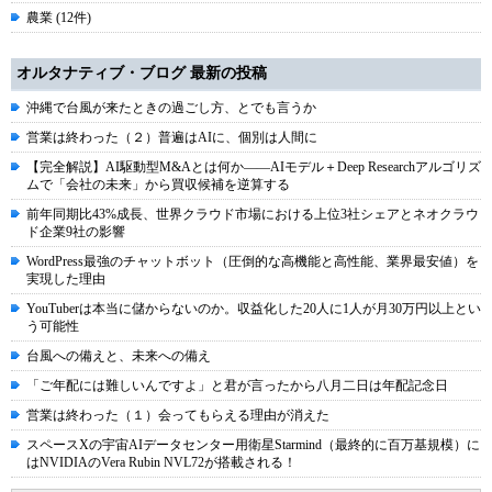
農業 (12件)
オルタナティブ・ブログ 最新の投稿
沖縄で台風が来たときの過ごし方、とでも言うか
営業は終わった（２）普遍はAIに、個別は人間に
【完全解説】AI駆動型M&Aとは何か――AIモデル＋Deep Researchアルゴリズ
ムで「会社の未来」から買収候補を逆算する
前年同期比43%成長、世界クラウド市場における上位3社シェアとネオクラウ
ド企業9社の影響
WordPress最強のチャットボット（圧倒的な高機能と高性能、業界最安値）を
実現した理由
YouTuberは本当に儲からないのか。収益化した20人に1人が月30万円以上とい
う可能性
台風への備えと、未来への備え
「ご年配には難しいんですよ」と君が言ったから八月二日は年配記念日
営業は終わった（１）会ってもらえる理由が消えた
スペースXの宇宙AIデータセンター用衛星Starmind（最終的に百万基規模）に
はNVIDIAのVera Rubin NVL72が搭載される！