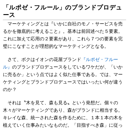
「ルポゼ・フルール」のブランドプロデュ
ース
マーケティングとは『いかに自社のモノ・サービスを売
るかを徹底的に考えること』。基本は前回述べた５要素。
これに加えて応用の２要素があり、これら７つの要素を完
璧にこなすことが理想的なマーケティングとなる。
さて、ボクはイオンの花屋ブランド
『ルポゼ・フルー
ル』
のブランドプロデュースをしているワケだが、「いか
に売るか」という点ではよく似た仕事である。では、マー
ケティングとブランドプロデュースではいったい何が違う
のか？
それは〝木を見て、森も見る〟という発想だ。個々の
木々がマーケティングであり、森がブランドに相当する。
キレイな森、統一された森を作るために、１本１本の木を
植えていく仕事みたいなものだ。「目指すべき森」に従っ