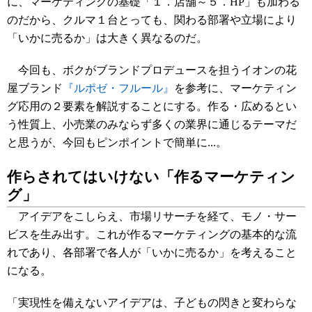
に、マーケティングの基礎「１．店舗～５．HP」も加わる
のだから、クルマ１台とっても、関わる部署や立場により
「いかに売るか」は大きく異なるのだ。
今回も、ボクがブランドプロデュースを担うイオンの花
屋ブランド
『ルポゼ・フルール』
を参考に、マーケティン
グ応用の２要素を解説することにする。作る・広めるとい
う性質上、小売業のみならず多くの業界に通じるテーマだ
と思うが、今回もピンポイントで簡単に...。
作らされてはいけない「作るマーケティン
グ」
アイデアをこしらえ、市場リサーチを経て、モノ・サー
ビスを生み出す。これが作るマーケティングの基本的な流
れであり、各部署で各人が「いかに売るか」を考えること
になる。
「実現性を備えないアイデアは、子どもの閃きと変わらな