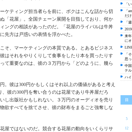
「い
ーケティング担当者らを前に、ボクはこんな話から切
「a
だけ
ぬ「花屋」。全国チェーン展開を目指しており、何か
「週
ィングの相談があったのだ。「花屋のライバルは牛丼
20
に先方は戸惑いの表情を浮かべた。
来年
にオ
こそ、マーケティングの本質である。とあるビジネス
LI
「そ
彼はそれをやりくりして食事をしたり本を買ったりす
思っ
って重要なのは、彼の３万円から「どのように、幾ら
中国
テル
ハイ
0円。彼は300円かもしくはそれ以上の価値があると考え
り、彼の300円を奪い合うのは花屋であり牛丼屋だろ
いし出版社かもしれない。３万円のオーディオを売り
日
物欲すべてを捨てさせ、彼の財布をまるごと強奪しな
5
花屋ではないのだ。競合する花屋の動向をいくらリサ
12