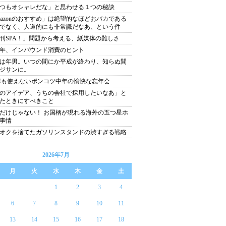
つもオシャレだな」と思わせる１つの秘訣
mazonのおすすめ」は絶望的なほどおバカである
でなく、人道的にも非常識だなあ、という件
刊SPA！」問題から考える、紙媒体の難しさ
19年、インバウンド消費のヒント
は年男。いつの間にか平成が終わり、知らぬ間
ジサンに。
NEも使えないポンコツ中年の愉快な忘年会
のアイデア、うちの会社で採用したいなあ」と
たときにすべきこと
だけじゃない！ お国柄が現れる海外の五つ星ホ
事情
オクを捨てたガソリンスタンドの渋すぎる戦略
2026年7月
月
火
水
木
金
土
1
2
3
4
6
7
8
9
10
11
13
14
15
16
17
18