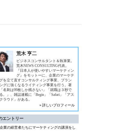
荒木 亨二
ビジネスコンサルタント＆執筆業。
荒木NEWS CONSULTING代表。
『日本人が使いやすいマーケティン
グ』をモットーに、企業のマーケテ
グを立て直すコンサルティング事業、ブラン
ングに強くなるライティング事業を行う。著
「名刺は99枚しか残さない」「就職は３秒で
る。」、雑誌連載に「Begin」「Safari」「アス
クラウド」がある。
» 詳しいプロフィール
のエントリー
企業の経営者たちにマーケティングの講演をし