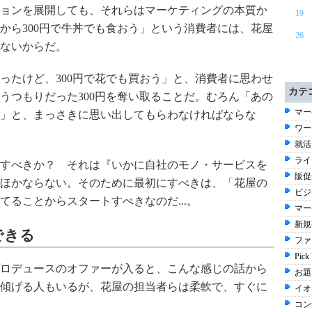
ョンを展開しても、それらはマーケティングの本質か
19
から300円で牛丼でも食おう」という消費者には、花屋
26
ないからだ。
たけど、300円で花でも買おう」と、消費者に思わせ
カテ
うつもりだった300円を奪い取ることだ。むろん「あの
マー
」と、まっさきに思い出してもらわなければならな
ワー
就活 
ライ
すべきか？ それは『いかに自社のモノ・サービスを
販促企
ほかならない。そのために最初にすべきは、「花屋の
ビジ
ることからスタートすべきなのだ...。
マー
新規事
できる
ファ
Pick
ロデュースのオファーが入ると、こんな感じの話から
お題 
傾げる人もいるが、花屋の担当者らは柔軟で、すぐに
イオ
コン