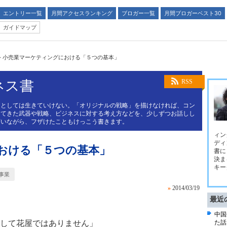
エントリー一覧
月間アクセスランキング
ブロガー一覧
月間ブロガーベスト30
ガイドマップ
>
小売業マーケティングにおける「５つの基本」
ネス書
RSS
スとしては生きていけない。「オリジナルの戦略」を描けなければ、コン
してきた武器や戦略、ビジネスに対する考え方などを、少しずつお話しし
言いながら、フザけたこともけっこう書きます。
ィン
ディ
おける「５つの基本」
書に
決ま
キー
事業
»
2014/03/19
最近
中国
して花屋ではありません」
た話