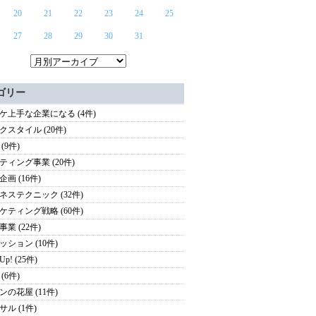
20
21
22
23
24
25
27
28
29
30
31
ゴリー
ケ上手な企業になる (4件)
クスタイル (20件)
(9件)
ティング事業 (20件)
画 (16件)
ネステクニック (32件)
ケティング戦略 (60件)
業 (22件)
ッション (10件)
 Up! (25件)
(6件)
ンの花屋 (11件)
サル (1件)