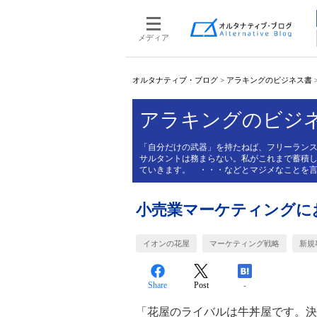
メディア
オルタナティブ・ブログ
>
アラキングのビジネス書
アラキングのビジ
「自分だけの武器」を持たねば、フリーラン
サルタントは務まらない。私がこれまで蓄積
ていきます。 ・・・などとマジメなことを
小売業マーケティングに
イオンの花屋
マーケティング戦略
新規
Share
Post
-
「花屋のライバルは牛丼屋です。決