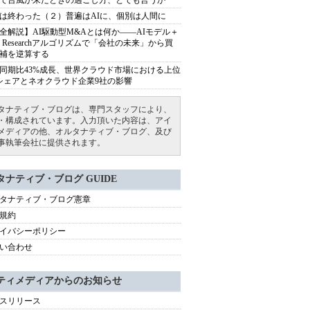
で台風が来たときの過ごし方、とでも言うか
は終わった（２）普遍はAIに、個別は人間に
全解説】AI駆動型M&Aとは何か――AIモデル＋
ep Researchアルゴリズムで「会社の未来」から買
補を逆算する
同期比43%成長、世界クラウド市場における上位
シェアとネオクラウド企業9社の影響
タナティブ・ブログは、専門スタッフにより、
・構成されています。入力頂いた内容は、アイ
メディアの他、オルタナティブ・ブログ、及び
事執筆会社に提供されます。
タナティブ・ブログ GUIDE
タナティブ・ブログ憲章
規約
イバシーポリシー
い合わせ
ティメディアからのお知らせ
スリリース