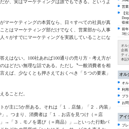
沖縄
だが、実はマーケティングは誰でもできる。というよ
営業
【完
De
がマーケティングの本質なら、日々すべての社員が真
収候
前年
ことはマーケティング部だけでなく、営業部から人事
3社
人々がすでにマーケティングを実践していることにな
オル
企画
ティ
えはない。100社あれば100通りの売り方・考え方が
本記
のはどだい無理な話である。ただし〝一般消費者を相
言えば、少なくとも押さえておくべき「５つの要素」
オル
オル
利用
えることだ。
プラ
お問
トが主に5か所ある。それは「１．店舗」「２．内装」
P」。つまり、消費者は「１．お店を見つけ（＝店
アイ
」→「３．モノを選び（＝商品）」...といった行動パ
プレ