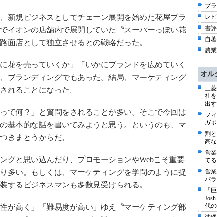
プラ
、新規ビジネスとしてチェーン展開を始めた花屋ブラ
レビ
書評
でイオンの店舗内で展開していた〝スーパーっぽい花
自著
路面店として独立させるとの戦略だった。
農業 
に花を売っていくか」「いかにブランドを広めていく
オル
、ブランディングでもあった。結局、マーケティング
三菱
されることになった。
社を
出す
って何？」と質問をされることが多い。そこで今回は
フィ
ガポ
の基本的な話を書いてみようと思う。というのも、マ
割と
つきまとうからだ。
高な
営業
グと思い込んだり、プロモーションやWebこそ重要
てる
営業
り多い。もしくは、マーケティングを学問のように捉
パラ
装するビジネスマンも多数見受けられる。
「巨
Jo
代の
性が高く」「難易度が高い」ゆえ〝マーケティング部