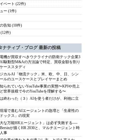
イベート (22件)
ュー (1件)
の告知 (10件)
(12件)
タナティブ・ブログ 最新の投稿
電機が買収すべきウクライナの防衛テック企業3
AI駆動型M&Aの方法論で特定、買収金額を割り
ケーススタディ
ジカルAI「物流テック」米、欧、中、日、シン
ールのユースケースとプレイヤーまとめ
知られていないYouTube事業の実態〜KPIや売上
ど世界規模で今のYouTubeを理解する〜
は終わった（３）AIを使う者だけが、利他に立
現場で進むAIエージェントの急増と「生産性の
ドックス」の現実
大な万能HRエージェント」は必ず失敗する----
sh Bersinが描くHR 2030と、マルチエージェント時
人事