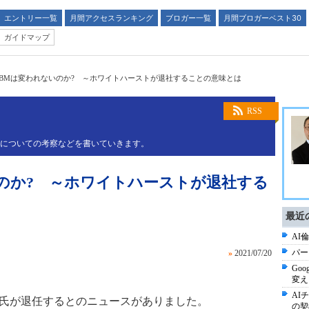
エントリー一覧
月間アクセスランキング
ブロガー一覧
月間ブロガーベスト30
ガイドマップ
IBMは変われないのか? ～ホワイトハーストが退社することの意味とは
RSS
略についての考察などを書いていきます。
いのか? ～ホワイトハーストが退社する
最近
AI倫
パー
»
2021/07/20
Goo
変え
AI
ト氏が退任するとのニュースがありました。
の契