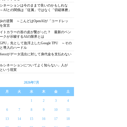
シネーションは今のままで良いのかもしれな
～AIとの関係は「従属」ではなく「切磋琢磨」
ogleの逆襲 ～こんどはOpenAIが「コードレッ
を宣言
イトカラーの首の皮が繋がった？ 最新のベン
ークが示唆するAIの限界とは
GPU」先として急浮上したGoogle TPU ～その
と導入のハードル
lesforceがデータ流出に対して身代金を支払わない
ルシネーションについてよく知らない」人が
％という現実
2026年7月
月
火
水
木
金
土
1
2
3
4
6
7
8
9
10
11
13
14
15
16
17
18