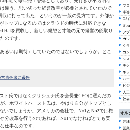
こ10年近く毎年売上を落としており、先行きが不透明な
ブロ
は違う、思い切った経営改革が必要とされていたので
半導体
額買収に打って出た、というのが一般の見方です。外部か
OS 
者がトップになるのではクラウドの時代に対応できな
iPho
d Hatを買収し、新しい発想と才能の元で経営の舵取り
アプ
たのです。
ガジ
クラウ
あるいは期待）していたのではないでしょうか。とこ
コン
シス
テク
ネッ
経営責任者に選任
ハー
ビジネ
人工知
ースト氏ではなくクリシュナ氏を会長兼CEOに選んだの
社会 
が、ホワイトハースト氏は、やはり自分がトップとし
ないでしょうか。アメリカの会社で、No1とNo2では権
オル
存分改革を行うのであれば、No1でなければとても実
沖縄
な仕事なのです。
営業