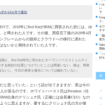
ハル
い 
で
ずか14カ月で退任
Go
ド」
EOで、2018年にRed HatがIBMに買収された折には、ゆ
ホワ
チマ
、と噂された人です。その後、買収完了後の2020年4月
「脱
インフレームからの脱却とクラウドへの移行に遅れた
実力
ではないかと期待されていた人です。
Sa
理由
「ハ
65
と、Red Hat時代に培われたオープンソースコミュニティ
進する絶好の位置につけていたことは間違いない。彼は、簡単
はないし、今日の発表も後任については触れていない。
日
EOだと思っていた」という話が出てきますが、実は今の
」の2人が居るのです。ホワイトハースト氏はPresident（社
5
IBM出身のクリシュナ氏（正確には会長兼CEO）なの
12
ように思えますが、要するにクリシュナ氏の方が偉