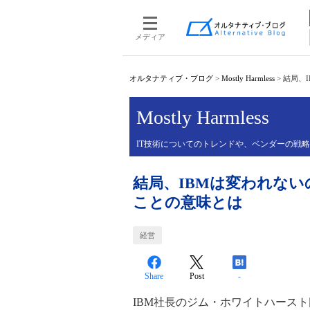
メディア
オルタナティブ・ブログ
>
Mostly Harmless
>
結局、
Mostly Harmless
IT技術についてのトレンドや、ベンダーの戦
結局、IBMは変われな
ことの意味とは
経営
Share
Post
-
IBM社長のジム・ホワイトハース