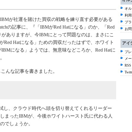
オル
利用
IBMが社運を賭けた買収の戦略を練り直す必要がある
プラ
hの記事に、『「IBMがRed Hatになる」のか、「Red
お問
下りがありますが、今IBMにとって問題なのは、まさにこ
がRed Hatになる」ための買収だったはずで、ホワイト
アイ
がIBMになる」ようでは、無意味などころか、Red Hatに
プレ
。
メー
RSS
、私もこんな記事を書きました。
Twitt
を払拭し、クラウド時代へ頭を切り替えてくれるリーダー
しまったIBMが、今後ホワイトハースト氏に代わる人
のでしょうか。