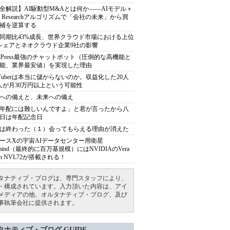
全解説】AI駆動型M&Aとは何か――AIモデル＋
ep Researchアルゴリズムで「会社の未来」から買
補を逆算する
同期比43%成長、世界クラウド市場における上位
シェアとネオクラウド企業9社の影響
rdPress最強のチャットボット（圧倒的な高機能と
能、業界最安値）を実現した理由
uTuberは本当に儲からないのか。収益化した20人
人が月30万円以上という可能性
への備えと、未来への備え
年配には難しいんですよ」と君が言ったから八
日は年配記念日
は終わった（１）会ってもらえる理由が消えた
ースXの宇宙AIデータセンター用衛星
armind（最終的に百万基規模）にはNVIDIAのVera
bin NVL72が搭載される！
タナティブ・ブログは、専門スタッフにより、
・構成されています。入力頂いた内容は、アイ
メディアの他、オルタナティブ・ブログ、及び
事執筆会社に提供されます。
タナティブ・ブログ GUIDE