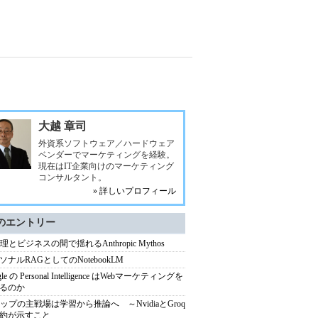
大越 章司
外資系ソフトウェア／ハードウェア
ベンダーでマーケティングを経験。
現在はIT企業向けのマーケティング
コンサルタント。
» 詳しいプロフィール
のエントリー
理とビジネスの間で揺れるAnthropic Mythos
ソナルRAGとしてのNotebookLM
gle の Personal Intelligence はWebマーケティングを
るのか
チップの主戦場は学習から推論へ ～NvidiaとGroq
約が示すこと