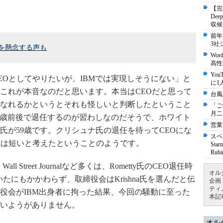
【完
De
収候
前年
3社
今後を懸念する声も
Wo
高性
Yo
EOとしてやりたいが、IBMでは実現しそうにない」と
に1
これが本音なのだと思います。本当はCEOだと思って
台風
なれるかというとそれも怪しいと判断したということ
「ご
月二
60歳前後で退任するのが習わしなのだそうで、ホワイト
営業
氏が59歳です。クリシュナ氏の退任を待ってCEOにな
スペ
間は短いと考えたということのようです。
St
Ru
l Street Journalなど多くは、Rometty氏のCEO退任時
オル
れていたにもかかわらず、取締役会はKrishna氏を選んだと伝
企画
ティ
役会がIBM出身者に拘った結果、今回の騒動に至った
本記
いようがありません。
オル