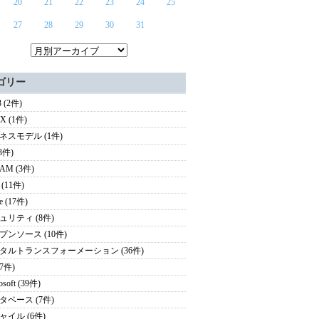
20
21
22
23
24
25
27
28
29
30
31
ゴリー
 (2件)
UX (1件)
ネスモデル (1件)
(3件)
AM (3件)
(11件)
e (17件)
ュリティ (8件)
プンソース (10件)
タルトランスフォーメーション (36件)
(7件)
osoft (39件)
タベース (7件)
ャイル (6件)