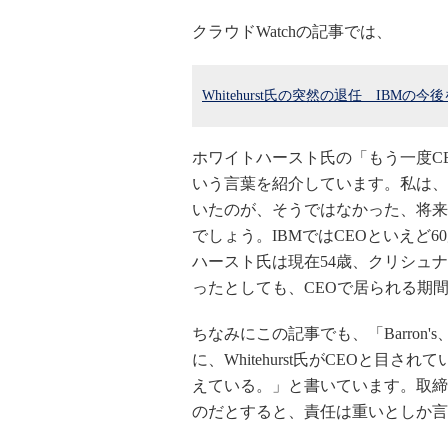
クラウドWatchの記事では、
Whitehurst氏の突然の退任 IBMの
ホワイトハースト氏の「もう一度C
いう言葉を紹介しています。私は、
いたのが、そうではなかった、将来
でしょう。IBMではCEOといえど
ハースト氏は現在54歳、クリシュナ
ったとしても、CEOで居られる期
ちなみにこの記事でも、「Barron's、Wal
に、Whitehurst氏がCEOと目さ
えている。」と書いています。取締
のだとすると、責任は重いとしか言