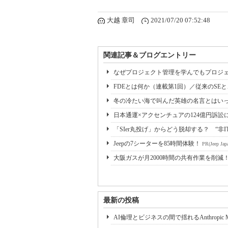
大越 章司
2021/07/20 07:52:48
関連記事＆ブログエントリー
なぜプロジェクト管理を学んでもプロジェ
FDEとは何か（連載第1回）／従来のSE
冬の冷たい海で叫んだ英雄の名言とはいっ
日本通運×アクセンチュアの124億円訴訟
「SIer丸投げ」からどう脱却する？ “非I
Jeepの7シーターを85時間体験！
PR(Jeep Jap
大阪ガスが月2000時間の共有作業を削減
最新の投稿
AI倫理とビジネスの間で揺れるAnthropic My