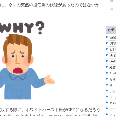
19
に、今回の突然の退任劇の伏線があったのではないか
26
カテ
Web3
UI/
ビジ
5G 
GAF
経営 
Appl
セキ
オー
デジ
IoT 
Micr
デー
tを買収する際に、ホワイトハースト氏がCEOになるだろう
アジ