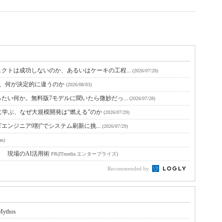
クトは成功しないのか、あるいはケーキの工程...
(2026/07/28)
と、何が決定的に違うのか
(2026/08/03)
たい何か。無料版7モデルに聞いたら微妙だっ...
(2026/07/28)
に学ぶ、なぜ大規模開発は“燃える”のか
(2026/07/29)
Tエンジニア9割”でシステム刷新に挑...
(2026/07/29)
an)
！ 現場のAI活用術
PR(ITmedia エンタープライズ)
Recommended by
thos