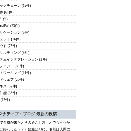
ックチェーン (12件)
 (61件)
(21件)
ne/iPad (23件)
リケーション (3件)
ェット (16件)
ド (75件)
サルティング (3件)
テムインテグレーション (2件)
ノロジー (80件)
トワーキング (11件)
ドウェア (26件)
ス (52件)
能 (85件)
(17件)
タナティブ・ブログ 最新の投稿
で台風が来たときの過ごし方、とでも言うか
は終わった（２）普遍はAIに、個別は人間に