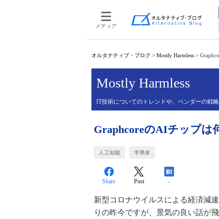
メディア
オルタナティブ・ブログ
>
Mostly Harmless
>
Grap
Mostly Harmless
IT技術についてのトレンドや、ベンダーの戦
GraphcoreのAIチッ
人工知能
半導体
Share
Post
-
新型コロナウイルスによる経済減速
りの昨今ですが、景気の良い話が飛