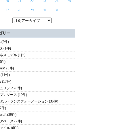
20
21
22
23
24
25
27
28
29
30
31
ゴリー
 (2件)
UX (1件)
ネスモデル (1件)
(3件)
AM (3件)
(11件)
e (17件)
ュリティ (8件)
プンソース (10件)
タルトランスフォーメーション (36件)
(7件)
osoft (39件)
タベース (7件)
ャイル (6件)