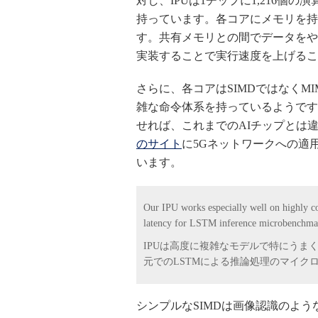
対し、IPUは1チップに1,216個
持っています。各コアにメモリを持
す。共有メモリとの間でデータをや
実装することで実行速度を上げるこ
さらに、各コアはSIMDではなくM
雑な命令体系を持っているようです
せれば、これまでのAIチップとは
のサイト
に5Gネットワークへの適
います。
Our IPU works especially well on highly co
latency for LSTM inference microbenchmark
IPUは高度に複雑なモデルで特にうま
元でのLSTMによる推論処理のマイク
シンプルなSIMDは画像認識のよ