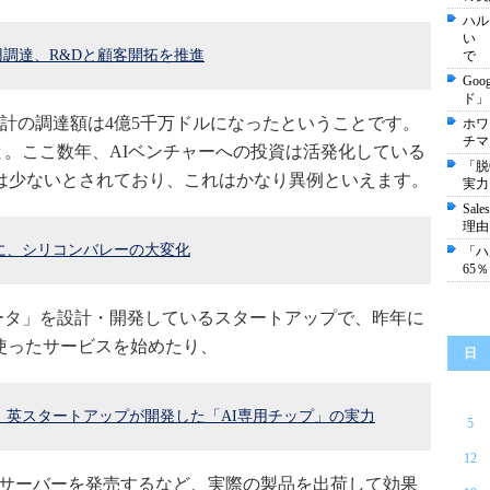
ハル
い 
5億円調達、R&Dと顧客開拓を推進
で
Go
ド」
累計の調達額は4億5千万ドルになったということです。
ホワ
チマ
こと。ここ数年、AIベンチャーへの投資は活発化している
「脱
は少ないとされており、これはかなり異例といえます。
実力
Sa
理由
に、シリコンバレーの大変化
「ハ
65
セラレータ」を設計・開発しているスタートアップで、昨年に
coreを使ったサービスを始めたり、
日
、英スタートアップが開発した「AI専用チップ」の実力
5
12
を搭載したサーバーを発売するなど、実際の製品を出荷して効果