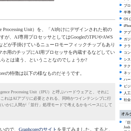
ブロ
半導体
OS 
iPho
gence Processing Unit）を、「AI向けにデザインされた初の
アプ
、AI専用プロセッサとしてはGoogleのTPUやAWS
ガジ
し、IBMなどが手掛けているニューロモーフィックチップもあり
クラウ
nはスマホ用のチップにAI用プロセッサを内蔵するなどしてい
コン
はこれらとは違う、ということなのでしょうか?
シス
テク
aphcoreの特徴は以下の様なものだそうです。
ネッ
ハー
ビジネ
igence Processing Unit（IPU）と呼ぶハードウェアと、それに
人工知
だ。これはAIアプリに必要とされる、同時かつインテンシブに行
社会 
（いかに人間が「並行」処理モードで考えるかをベースにして
オル
「巨
Jo
いので、
Graphcoreのサイト
を見てみました。すると、