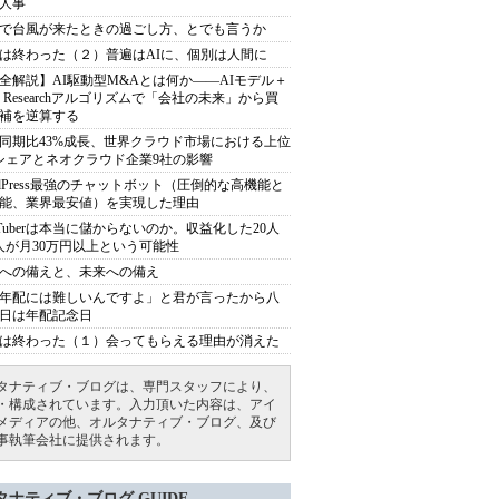
人事
で台風が来たときの過ごし方、とでも言うか
は終わった（２）普遍はAIに、個別は人間に
全解説】AI駆動型M&Aとは何か――AIモデル＋
ep Researchアルゴリズムで「会社の未来」から買
補を逆算する
同期比43%成長、世界クラウド市場における上位
シェアとネオクラウド企業9社の影響
rdPress最強のチャットボット（圧倒的な高機能と
能、業界最安値）を実現した理由
uTuberは本当に儲からないのか。収益化した20人
人が月30万円以上という可能性
への備えと、未来への備え
年配には難しいんですよ」と君が言ったから八
日は年配記念日
は終わった（１）会ってもらえる理由が消えた
タナティブ・ブログは、専門スタッフにより、
・構成されています。入力頂いた内容は、アイ
メディアの他、オルタナティブ・ブログ、及び
事執筆会社に提供されます。
タナティブ・ブログ GUIDE