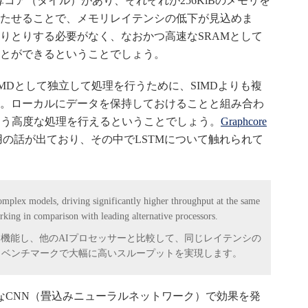
の演算コア（タイル）があり、それぞれが256KiBのメモリを
たせることで、メモリレイテンシの低下が見込めま
りとりする必要がなく、なおかつ高速なSRAMとして
とができるということでしょう。
IMDとして独立して処理を行うために、SIMDよりも複
。ローカルにデータを保持しておけることと組み合わ
違う高度な処理を行えるということでしょう。
Graphcore
用の話が出ており、その中でLSTMについて触れられて
mplex models, driving significantly higher throughput at the same
ing in comparison with leading alternative processors.
く機能し、他のAIプロセッサーと比較して、同じレイテンシの
ロベンチマークで大幅に高いスループットを実現します。
うなCNN（畳込みニューラルネットワーク）で効果を発