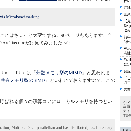
代の
沖縄
営業
e via Microbenchmarking
【完
De
収候
これはちょっと大変ですね。90ページもあります。全
前年
3社
itectureだけ見てみました ^^;
Wo
高性
Yo
に1
台風
ng Unit（IPU）は「
分散メモリ型のMIMD
」と思われま
「ご
「
共有メモリ型のSIMD
」といわれておりますので、この
月二
営業
呼ばれる個々の演算コアにローカルメモリを持つとい
オル
企画
ティ
本記
tion, Multiple Data) parallelism and has distributed, local memory
オル