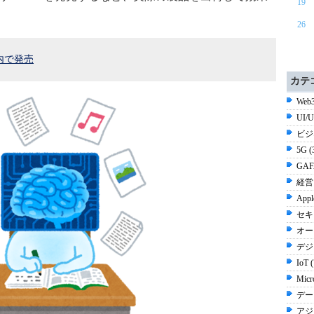
19
26
内で発売
カテ
Web3
UI/
ビジ
5G 
GAF
経営 
Appl
セキ
オー
デジ
IoT 
Micr
デー
アジ