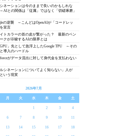
シネーションは今のままで良いのかもしれな
～AIとの関係は「従属」ではなく「切磋琢磨」
ogleの逆襲 ～こんどはOpenAIが「コードレッ
を宣言
イトカラーの首の皮が繋がった？ 最新のベン
ークが示唆するAIの限界とは
GPU」先として急浮上したGoogle TPU ～その
と導入のハードル
lesforceがデータ流出に対して身代金を支払わない
ルシネーションについてよく知らない」人が
％という現実
2026年7月
月
火
水
木
金
土
1
2
3
4
6
7
8
9
10
11
13
14
15
16
17
18