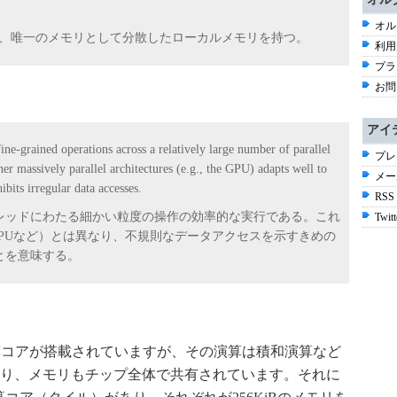
オル
おり、唯一のメモリとして分散したローカルメモリを持つ。
利用
プラ
お問
アイ
 fine-grained operations across a relatively large number of parallel
プレ
er massively parallel architectures (e.g., the GPU) adapts well to
メー
ibits irregular data accesses.
RSS
レッドにわたる細かい粒度の操作の効率的な実行である。これ
Twitt
GPUなど）とは異なり、不規則なデータアクセスを示すきめの
とを意味する。
算コアが搭載されていますが、その演算は積和演算など
り、メモリもチップ全体で共有されています。それに