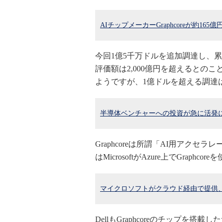
AIチップメーカーGraphcoreが約16
今回1億5千万ドルを追加調達し、
評価額は2,000億円を超えるとの
ようですが、1億ドルを超える調達
半導体ベンチャーへの投資が急に活発
Graphcoreは所謂「AI用アク
はMicrosoftがAzure上でGraph
マイクロソフトがクラウド経由で提供
DellもGraphcoreのチップ