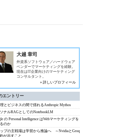
大越 章司
外資系ソフトウェア／ハードウェア
ベンダーでマーケティングを経験。
現在はIT企業向けのマーケティング
コンサルタント。
» 詳しいプロフィール
のエントリー
理とビジネスの間で揺れるAnthropic Mythos
ソナルRAGとしてのNotebookLM
gle の Personal Intelligence はWebマーケティングを
るのか
チップの主戦場は学習から推論へ ～NvidiaとGroq
約が示すこと