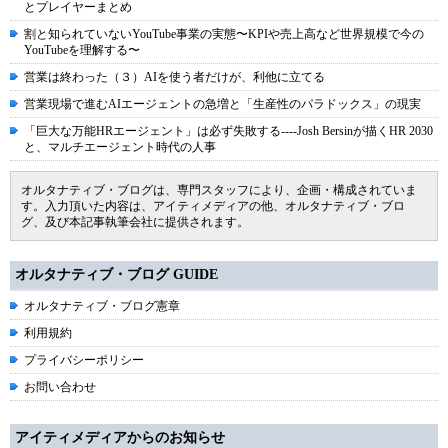
とプレイヤーまとめ
割と知られていないYouTube事業の実態〜KPIや売上高など世界規模で今の
YouTubeを理解する〜
営業は終わった（３）AIを使う者だけが、利他に立てる
営業現場で進むAIエージェントの急増と「生産性のパラドックス」の現実
「巨大な万能HRエージェント」は必ず失敗する----Josh Bersinが描くHR 2030
と、マルチエージェント時代の人事
オルタナティブ・ブログは、専門スタッフにより、企画・構成されていま
す。入力頂いた内容は、アイティメディアの他、オルタナティブ・ブロ
グ、及び本記事執筆会社に提供されます。
オルタナティブ・ブログ GUIDE
オルタナティブ・ブログ憲章
利用規約
プライバシーポリシー
お問い合わせ
アイティメディアからのお知らせ