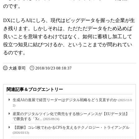
のです。
DXにしろAIにしろ、現代はビッグデータを握った企業が生
き残ります。しかしそれは、ただただデータをため込めば
良いことを意味するわけではなく、如何に蓄積し加工して
役立つ知見に結びつけるか、ということまでが問われてい
るのです。
大越 章司
2018/10/23 08:18:37
関連記事＆ブログエントリー
生成AIの進展で経営リーダーはデジタル戦略をどう見直すのか
(2025/11/0
2)
産業のデジタルツイン化で商売をする独シーメンスが【EUデータ法】
で勝負する「Xc...
(2025/09/24)
【図解】コレ1枚でわかるCPSを支えるテクノロジー・トライアングル
(2026/03/13)