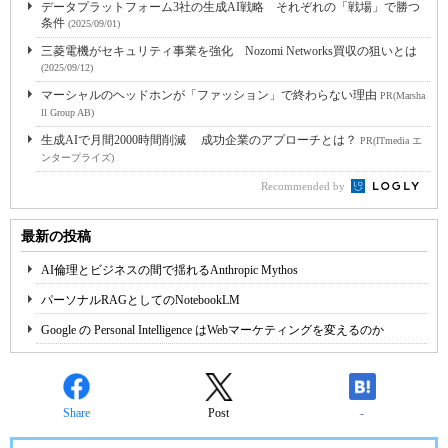
データプラットフォーム3社の生成AI戦略 それぞれの「戦場」で勝つ
条件
(2025/09/01)
三菱電機がセキュリティ事業を強化 Nozomi Networks買収の狙いとは
(2025/09/12)
マーシャルのヘッドホンが「ファッション」で終わらない理由
PR(Marsha
ll Group AB)
生成AIで月間2000時間削減 成功企業のアプローチとは？
PR(ITmedia エ
ンタープライズ)
Recommended by
最新の投稿
AI倫理とビジネスの間で揺れるAnthropic Mythos
パーソナルRAGとしてのNotebookLM
Google の Personal Intelligence はWebマーケティングを変えるのか
Share
Post
-