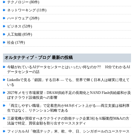
テクノロジー (80件)
ネットワーキング (11件)
ハードウェア (26件)
ビジネス (52件)
人工知能 (85件)
社会 (17件)
オルタナティブ・ブログ 最新の投稿
今騒がれているAIデータセンターとはいったい何なのか?!! 10分でわかるAI
データセンターの話
LinkedInで見る「鎖国」する日本 ― でも、世界で輝く日本人は確実に増えて
いる
2027年メモリ市場展望：DRAM供給不足の長期化とNAND Flash供給緩和が及
ぼすクラウド設備投資への影響
「両立しやすい職場」で定着意向が44.9ポイント上がる----両立支援は福利厚
生ではなく、リテンション戦略である
三菱電機が買収すべきウクライナの防衛テック企業3社をAI駆動型M&Aの方
法論で特定、買収金額を割り出すケーススタディ
フィジカルAI「物流テック」米、欧、中、日、シンガポールのユースケース