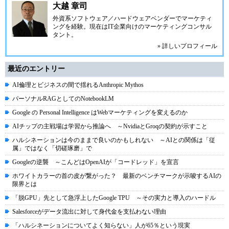
大越 章司
外資系ソフトウェア／ハードウェアベンダーでマーケティ
ングを経験。現在はIT企業向けのマーケティングコンサル
タント。
» 詳しいプロフィール
最近のエントリー
AI倫理とビジネスの間で揺れるAnthropic Mythos
パーソナルRAGとしてのNotebookLM
Google の Personal Intelligence はWebマーケティングを変えるのか
AIチップの主戦場は学習から推論へ ～NvidiaとGroqの契約が示すこと
ハルシネーションは今のままで良いのかもしれない ～AIとの関係は「従
属」ではなく「切磋琢磨」で
Googleの逆襲 ～こんどはOpenAIが「コードレッド」を宣言
ホワイトカラーの首の皮が繋がった？ 最新のベンチマークが示唆するAIの
限界とは
「脱GPU」先として急浮上したGoogle TPU ～その実力と導入のハードル
Salesforceがデータ流出に対して身代金を支払わない理由
「ハルシネーションについてよく知らない」人が65％という現実