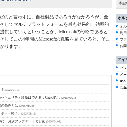
本記
だのMacだのと言わずに、自社製品であろうがなかろうが、全
オル
そしてマルチプラットフォームを最も効果的・効率的
オル
していくということが、Microsoftの戦略であると
利用
てこの4年間のMicrosoftの戦略を見ていると、そこ
プラ
かります。
お問
アイ
プレ
メー
RSS
Twitt
」を
(2026/01/13)
キュリティ診断はできる：ChatGPT...
(2025/08/21)
業の条件とは
(2026/01/15)
6のサポート終了...
(2025/09/18)
が標準に 月次アップデートまとめ
(2026/04/09)