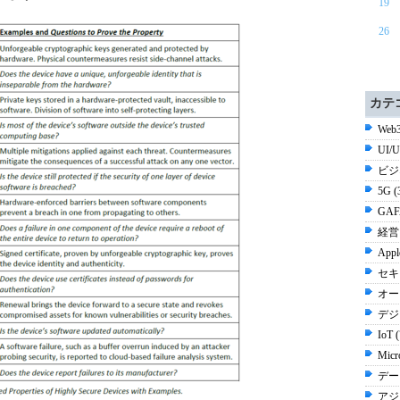
19
26
カテ
Web3
UI/
ビジ
5G 
GAF
経営 
Appl
セキ
オー
デジ
IoT 
Micr
デー
アジ