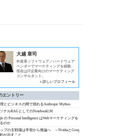
大越 章司
外資系ソフトウェア／ハードウェア
ベンダーでマーケティングを経験。
現在はIT企業向けのマーケティング
コンサルタント。
» 詳しいプロフィール
のエントリー
理とビジネスの間で揺れるAnthropic Mythos
ソナルRAGとしてのNotebookLM
gle の Personal Intelligence はWebマーケティングを
るのか
チップの主戦場は学習から推論へ ～NvidiaとGroq
約が示すこと