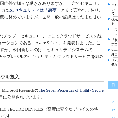
国内外で様々な動きがありますが、一方でセキュリテ
ハル
い 
では
IoTセキュリティは「悪夢」
とまで言われており、
で
蒙に努めていますが、世間一般の認識はまだまだ甘い
Go
ド」
ホワ
チマ
キュアなチップ、セキュアOS、そしてクラウドサービスを統
「脱
ションである「Azure Sphere」を発表しました。こ
実力
すが、今回新しいのは、セキュリティシステムの
Sa
理由
く、チップレベルのセキュリティとクラウドサービスを組み
「ハ
65
ハウを投入
日
rosoft Researchの
The Seven Properties of Highly Secure
月に公開されています。
5
GHLY SECURE DEVICES（高度に安全なデバイスの特
12
います。