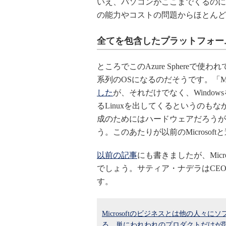
いえ、パソコンがここまでくるのに
の能力やコストの問題からほとんど
全てを包含したプラットフォー
ところでこのAzure Sphereで使われ
系列のOSになるのだそうです。「Micr
した
が、それだけでなく、Windo
るLinuxを出してくるというのも
成のためにはハードウェアだろうがL
う。このあたりが以前のMicrosof
以前の記事
にも書きましたが、Micr
でしょう。サティア・ナデラはCE
す。
Microsoftのビジネスとは他の人
る。単にわれわれのプロダクトだけが