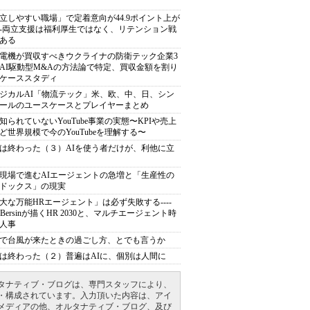
立しやすい職場」で定着意向が44.9ポイント上が
---両立支援は福利厚生ではなく、リテンション戦
ある
電機が買収すべきウクライナの防衛テック企業3
AI駆動型M&Aの方法論で特定、買収金額を割り
ケーススタディ
ジカルAI「物流テック」米、欧、中、日、シン
ールのユースケースとプレイヤーまとめ
知られていないYouTube事業の実態〜KPIや売上
ど世界規模で今のYouTubeを理解する〜
は終わった（３）AIを使う者だけが、利他に立
現場で進むAIエージェントの急増と「生産性の
ドックス」の現実
大な万能HRエージェント」は必ず失敗する----
sh Bersinが描くHR 2030と、マルチエージェント時
人事
で台風が来たときの過ごし方、とでも言うか
は終わった（２）普遍はAIに、個別は人間に
タナティブ・ブログは、専門スタッフにより、
・構成されています。入力頂いた内容は、アイ
メディアの他、オルタナティブ・ブログ、及び