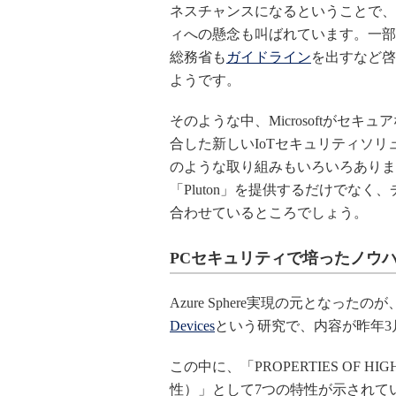
ネスチャンスになるということで、
ィへの懸念も叫ばれています。一部
総務省も
ガイドライン
を出すなど啓
ようです。
そのような中、Microsoftがセ
合した新しいIoTセキュリティソリュー
のような取り組みもいろいろありま
「Pluton」を提供するだけでな
合わせているところでしょう。
PCセキュリティで培ったノウ
Azure Sphere実現の元となったのが、Mic
Devices
という研究で、内容が昨年3
この中に、「PROPERTIES OF HI
性）」として7つの特性が示されて