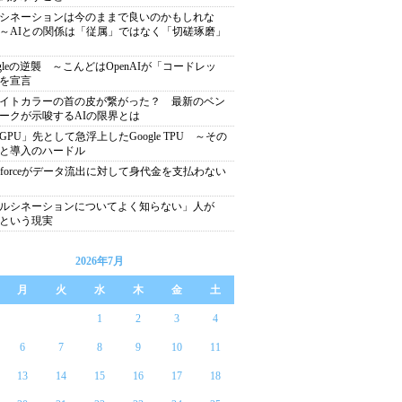
シネーションは今のままで良いのかもしれな
～AIとの関係は「従属」ではなく「切磋琢磨」
ogleの逆襲 ～こんどはOpenAIが「コードレッ
を宣言
イトカラーの首の皮が繋がった？ 最新のベン
ークが示唆するAIの限界とは
GPU」先として急浮上したGoogle TPU ～その
と導入のハードル
lesforceがデータ流出に対して身代金を支払わない
ルシネーションについてよく知らない」人が
％という現実
2026年7月
月
火
水
木
金
土
1
2
3
4
6
7
8
9
10
11
13
14
15
16
17
18