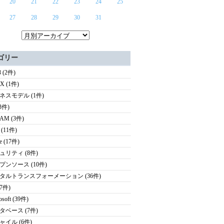
20
21
22
23
24
25
27
28
29
30
31
ゴリー
 (2件)
UX (1件)
ネスモデル (1件)
(3件)
AM (3件)
(11件)
e (17件)
ュリティ (8件)
プンソース (10件)
タルトランスフォーメーション (36件)
(7件)
osoft (39件)
タベース (7件)
ャイル (6件)