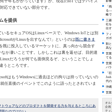
何十年もかかっています）が、現在のIoTではデバイス
影響
「両
対応できていない部分です。
る-
略で
ムを提供
三菱
社を
出す
ているセキュアOSはLinuxベースで、Windows IoTとは別
フィ
ガポ
osoftがLinuxを出すなんて!」というのは
既に書きま
割と
wsを既に投入しているマーケットに、真っ向から競合す
高な
なかなか凄いことです。しかしこれは裏を返せば、目的達
営業
てる
inuxだろうが何でも面倒見るぞ、ということでしょ
営業
tと違うところです。
パラ
「巨
osoftはもうWindowsに過去ほどの拘りは持っていないの
Jo
代の
O就任直後のイベントでこのように語ったとされていま
沖縄
営業
オル
々にソフトウェアなどのプロダクトを開発する力を与えるところにあ
企画
ティ
問題なのではない。