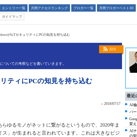
エントリー一覧
月間アクセスランキング
ブロガー一覧
月間ブロガーベスト30
ガイドマップ
e SphereがIoTセキュリティにPCの知見を持ち込む
RSS
略についての考察などを書いていきます。
TセキュリティにPCの知見を持ち込む
最近
»
2018/07/17
AI倫
パー
Goo
変え
あらゆるモノがネットに繋がるというもので、2020年ま
AI
バイス」が生まれると言われています。これは大きなビジ
の契