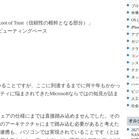
ブロ
半導体
OS 
t of Trust（信頼性の根幹となる部分）」
iPho
ピューティングベース
アプ
ガジ
クラウ
コン
シス
テク
ネッ
ハー
いることですが、ここに到達するまでに何十年もかかっ
ビジネ
に悩まされてきたMicrosoftならではの知見が詰ま
人工知
社会 
ハードウェアの仕様にまでは直接踏み込めませんでした。その
オル
のアーキテクチャにまで踏み込む必要があると考えた
20
連携も、パソコンでは実現されていることです（とは
NA