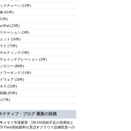
ックチェーン (12件)
 (61件)
(21件)
ne/iPad (23件)
リケーション (3件)
ェット (16件)
ド (75件)
サルティング (3件)
テムインテグレーション (2件)
ノロジー (80件)
トワーキング (11件)
ドウェア (26件)
ス (52件)
能 (85件)
(17件)
タナティブ・ブログ 最新の投稿
27年メモリ市場展望：DRAM供給不足の長期化と
ND Flash供給緩和が及ぼすクラウド設備投資への