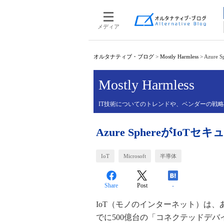
メディア
オルタナティブ・ブログ
>
Mostly Harmless
>
Azur
Mostly Harmless
IT技術についてのトレンドや、ベンダーの戦
Azure SphereがIo
IoT
Microsoft
半導体
Share
Post
-
IoT（モノのインターネット）は、
でに500億台の「コネクテッドデ