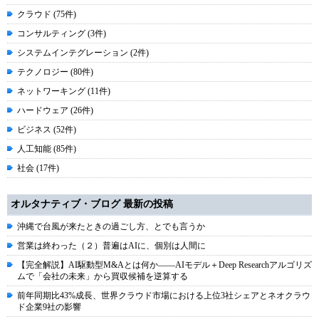
クラウド (75件)
コンサルティング (3件)
システムインテグレーション (2件)
テクノロジー (80件)
ネットワーキング (11件)
ハードウェア (26件)
ビジネス (52件)
人工知能 (85件)
社会 (17件)
オルタナティブ・ブログ 最新の投稿
沖縄で台風が来たときの過ごし方、とでも言うか
営業は終わった（２）普遍はAIに、個別は人間に
【完全解説】AI駆動型M&Aとは何か――AIモデル＋Deep Researchアルゴリズ
ムで「会社の未来」から買収候補を逆算する
前年同期比43%成長、世界クラウド市場における上位3社シェアとネオクラウ
ド企業9社の影響