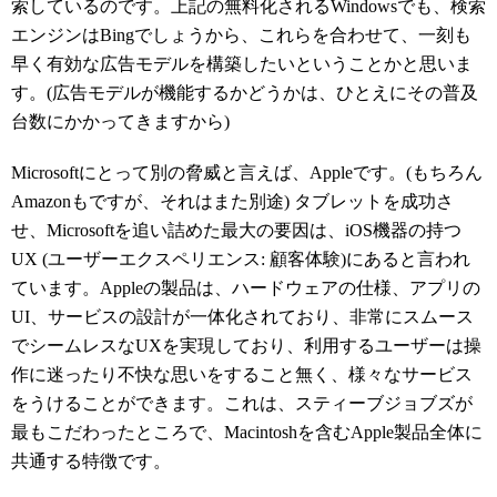
索しているのです。上記の無料化されるWindowsでも、検索
エンジンはBingでしょうから、これらを合わせて、一刻も
早く有効な広告モデルを構築したいということかと思いま
す。(広告モデルが機能するかどうかは、ひとえにその普及
台数にかかってきますから)
Microsoftにとって別の脅威と言えば、Appleです。(もちろん
Amazonもですが、それはまた別途) タブレットを成功さ
せ、Microsoftを追い詰めた最大の要因は、iOS機器の持つ
UX (ユーザーエクスペリエンス: 顧客体験)にあると言われ
ています。Appleの製品は、ハードウェアの仕様、アプリの
UI、サービスの設計が一体化されており、非常にスムース
でシームレスなUXを実現しており、利用するユーザーは操
作に迷ったり不快な思いをすること無く、様々なサービス
をうけることができます。これは、スティーブジョブズが
最もこだわったところで、Macintoshを含むApple製品全体に
共通する特徴です。