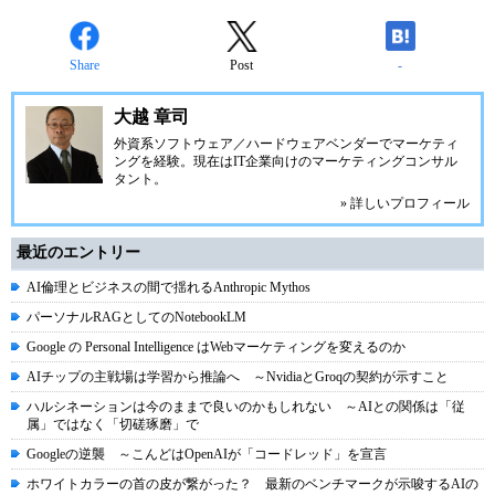
Share
Post
-
大越 章司
外資系ソフトウェア／ハードウェアベンダーでマーケティ
ングを経験。現在はIT企業向けのマーケティングコンサル
タント。
» 詳しいプロフィール
最近のエントリー
AI倫理とビジネスの間で揺れるAnthropic Mythos
パーソナルRAGとしてのNotebookLM
Google の Personal Intelligence はWebマーケティングを変えるのか
AIチップの主戦場は学習から推論へ ～NvidiaとGroqの契約が示すこと
ハルシネーションは今のままで良いのかもしれない ～AIとの関係は「従
属」ではなく「切磋琢磨」で
Googleの逆襲 ～こんどはOpenAIが「コードレッド」を宣言
ホワイトカラーの首の皮が繋がった？ 最新のベンチマークが示唆するAIの