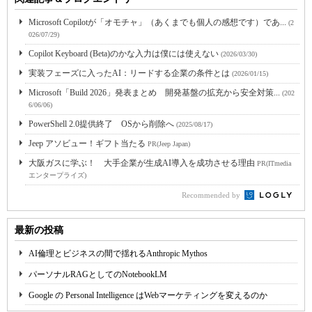
Microsoft Copilotが「オモチャ」（あくまでも個人の感想です）であ...
(2
026/07/29)
Copilot Keyboard (Beta)のかな入力は僕には使えない
(2026/03/30)
実装フェーズに入ったAI：リードする企業の条件とは
(2026/01/15)
Microsoft「Build 2026」発表まとめ 開発基盤の拡充から安全対策...
(202
6/06/06)
PowerShell 2.0提供終了 OSから削除へ
(2025/08/17)
Jeep アソビュー！ギフト当たる
PR(Jeep Japan)
大阪ガスに学ぶ！ 大手企業が生成AI導入を成功させる理由
PR(ITmedia
エンタープライズ)
Recommended by
最新の投稿
AI倫理とビジネスの間で揺れるAnthropic Mythos
パーソナルRAGとしてのNotebookLM
Google の Personal Intelligence はWebマーケティングを変えるのか