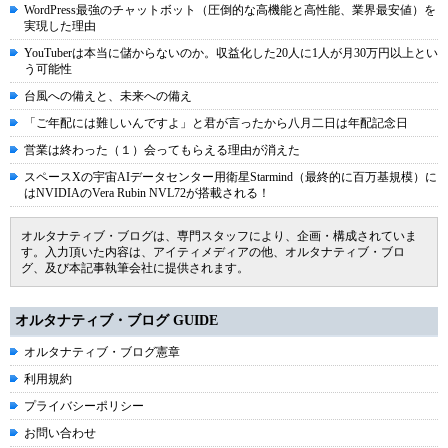
WordPress最強のチャットボット（圧倒的な高機能と高性能、業界最安値）を
実現した理由
YouTuberは本当に儲からないのか。収益化した20人に1人が月30万円以上とい
う可能性
台風への備えと、未来への備え
「ご年配には難しいんですよ」と君が言ったから八月二日は年配記念日
営業は終わった（１）会ってもらえる理由が消えた
スペースXの宇宙AIデータセンター用衛星Starmind（最終的に百万基規模）に
はNVIDIAのVera Rubin NVL72が搭載される！
オルタナティブ・ブログは、専門スタッフにより、企画・構成されていま
す。入力頂いた内容は、アイティメディアの他、オルタナティブ・ブロ
グ、及び本記事執筆会社に提供されます。
オルタナティブ・ブログ GUIDE
オルタナティブ・ブログ憲章
利用規約
プライバシーポリシー
お問い合わせ