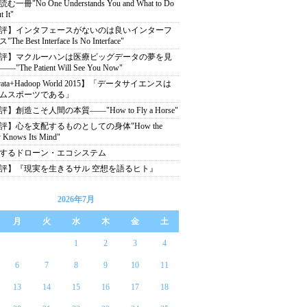
む一冊"No One Understands You and What to Do
 It"
評】インタフェースがないのは良いインターフ
The Best Interface Is No Interface"
評】マクルーハンは医療ビッグデータの夢を見
"The Patient Will See You Now"
rata+Hadoop World 2015】「データサイエンスは
ムスポーツである」
】創造こそ人間の本質――"How to Fly a Horse"
評】心を支配するものとしての身体"How the
 Knows Its Mind"
するドローン・エコシステム
評】『現実を生きるサル 空想を語るヒト』
2026年7月
月
火
水
木
金
土
1
2
3
4
6
7
8
9
10
11
13
14
15
16
17
18