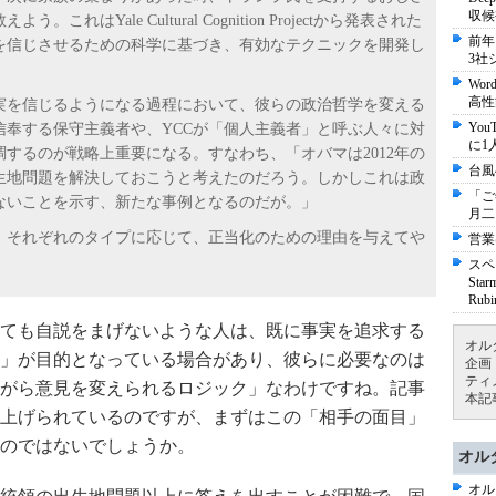
収候
はYale Cultural Cognition Projectから発表された
前年
を信じさせるための科学に基づき、有効なテクニックを開発し
3社
Wo
高性
実を信じるようになる過程において、彼らの政治哲学を変える
Yo
信奉する保守主義者や、YCCが「個人主義者」と呼ぶ人々に対
に1
するのが戦略上重要になる。すなわち、「オバマは2012年の
台風
生地問題を解決しておこうと考えたのだろう。しかしこれは政
「ご
ないことを示す、新たな事例となるのだが。」
月二
、それぞれのタイプに応じて、正当化のための理由を与えてや
営業
スペ
St
Ru
ても自説をまげないような人は、既に事実を追求する
オル
」が目的となっている場合があり、彼らに必要なのは
企画
ティ
がら意見を変えられるロジック」なわけですね。記事
本記
上げられているのですが、まずはこの「相手の面目」
のではないでしょうか。
オル
オル