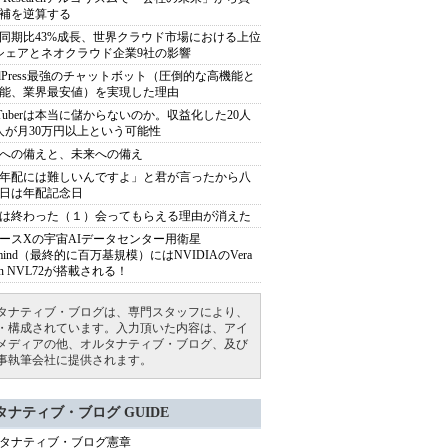
補を逆算する
同期比43%成長、世界クラウド市場における上位
シェアとネオクラウド企業9社の影響
rdPress最強のチャットボット（圧倒的な高機能と
能、業界最安値）を実現した理由
uTuberは本当に儲からないのか。収益化した20人
人が月30万円以上という可能性
への備えと、未来への備え
年配には難しいんですよ」と君が言ったから八
日は年配記念日
は終わった（１）会ってもらえる理由が消えた
ースXの宇宙AIデータセンター用衛星
armind（最終的に百万基規模）にはNVIDIAのVera
bin NVL72が搭載される！
タナティブ・ブログは、専門スタッフにより、
・構成されています。入力頂いた内容は、アイ
メディアの他、オルタナティブ・ブログ、及び
事執筆会社に提供されます。
タナティブ・ブログ GUIDE
タナティブ・ブログ憲章