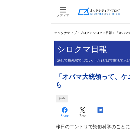
メディア
オルタナティブ・ブログ
>
シロクマ日報
>
「オバマ
シロクマ日報
決して最先端ではない、けれど日常生活で人び
「オバマ大統領って、ケ
ら
社会
Share
Post
-
昨日のエントリで疑似科学のことに