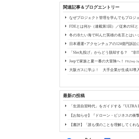
関連記事＆ブログエントリー
なぜプロジェクト管理を学んでもプロジェ
FDEとは何か（連載第1回）／従来のSE
冬の冷たい海で叫んだ英雄の名言とはいっ
日本通運×アクセンチュアの124億円訴訟
「SIer丸投げ」からどう脱却する？ “非I
Jeepで家族と夏一番の大冒険へ！
PR(Jeep Ja
大阪ガスに学ぶ！ 大手企業が生成AI導
最新の投稿
「生涯自習時代」をガイドする『ULTRA L
【お知らせ】『ドローン・ビジネスの衝
【書評】「誰も僕のことを理解してくれない！」な時に読む一