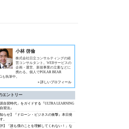
小林 啓倫
株式会社日立コンサルティングの経
営コンサルタント。WEBサービスの
企画・運営、新規事業の立案などに
携わる。個人で
POLAR BEAR
G
も執筆中。
» 詳しいプロフィール
のエントリー
涯自習時代」をガイドする『ULTRA LEARNING
自習法』
知らせ】『ドローン・ビジネスの衝撃』本日発
す。
評】「誰も僕のことを理解してくれない！」な