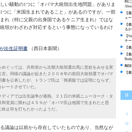
時に読
しい騒動の1つに「オバマ大統領出生地問題」がありま
About
1つに「米国生まれであること」があるのですが、一部
【書
ェース"
まれ（特に父親の出身国であるケニア生まれ）ではな
【書
統領がわざわざ対応するという事態になっているわけ
るか――
【St
チー
【書評
が出生証明書
（西日本新聞）
【書
Body
離陸
をめぐっては、共和党から次期大統領選出馬に意欲をみせる実
【書
公言。同様の議論が起きた２００８年の前回大統領選でオバマ
明書を公表したが、トランプ氏は「簡易版では証明にならず、
カレートさせていた。
日
メディアでは出生論争が過熱。２１日の米紙ニューヨーク・タ
共和党員に限れば４５％が「オバマ氏は他国で生まれたと思
に終止符を打ちたかったようだ。
5
12
る議論は以前から存在していたものであり、当然なが