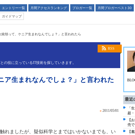
エントリー一覧
月間アクセスランキング
ブロガー一覧
月間ブロガーベスト30
ガイドマップ
大統領って、ケニア生まれなんでしょ？」と言われたら
RSS
との役に立っているIT技術を探していきます。
ニア生まれなんでしょ？」と言われた
BLO
最近
「生
»
2011/05/01
超・
【お
売で
触れましたが、疑似科学とまではいかないまでも、い
【書