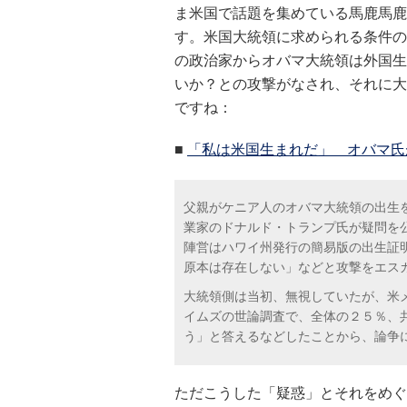
ま米国で話題を集めている馬鹿馬鹿
す。米国大統領に求められる条件の
の政治家からオバマ大統領は外国生
いか？との攻撃がなされ、それに大
ですね：
■
「私は米国生まれだ」 オバマ氏
父親がケニア人のオバマ大統領の出生
業家のドナルド・トランプ氏が疑問を
陣営はハワイ州発行の簡易版の出生証
原本は存在しない」などと攻撃をエス
大統領側は当初、無視していたが、米
イムズの世論調査で、全体の２５％、
う」と答えるなどしたことから、論争
ただこうした「疑惑」とそれをめぐ