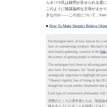
らオバマ氏は疑問が呈せられる度に
このように陰謀論的な主張がまかり
きなのか――この点について、Fast
■
How To Make Skeptics Believe Obama's
Psychologists have, in fact, known for a whi
face of contradicting evidence. But here's
next family gathering, courtesy of the
Yale 
the science of getting people to believe fact
The techniques boil down to allowing partis
new facts. For instance, for "small governme
strategically important to highlight the p
"Obama's rightful fear of losing in the 2012
though this is just another illustration tha
Each type of conservative philosophy will n
実際のところ心理学者たちは、陰謀論
執するようになることを認識してきた