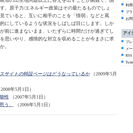
統領の出生地問題以上に答えを出すことが困難で、国
利用
す。原子力/エネルギー政策はその最たるものでしょ
プラ
見ていると、互いに相手のことを「情弱」などと罵
お問
的にしているような状況をしばしば目にします。しか
が前に進まないまま、いたずらに時間だけが過ぎてし
アイ
を思いやり、感情的な対立を収めることが今まさに求
プレ
か。
メー
RSS
Twitt
スサイトの特設ページはどうなっているか
（2009年5月
2008年5月1日）
能性
（2007年5月1日）
思う。
（2006年5月1日）