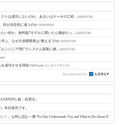
クトは成功しないのか、あるいはケーキの工程...
(2026/07/28)
と、何が決定的に違うのか
(2026/08/03)
たい何か。無料版7モデルに聞いたら微妙だっ...
(2026/07/28)
に学ぶ、なぜ大規模開発は“燃える”のか
(2026/07/29)
Tエンジニア9割”でシステム刷新に挑...
(2026/07/29)
pan)
入を成功させる理由
PR(ITmedia エンタープライズ)
Recommended by
EARNING 超・自習法』
撃』本日発売です。
冊"No One Understands You and What to Do About It"