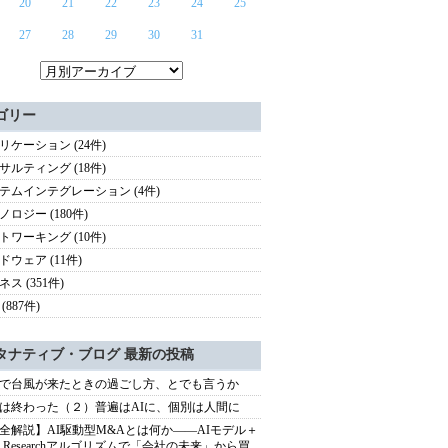
20
21
22
23
24
25
27
28
29
30
31
ゴリー
リケーション (24件)
サルティング (18件)
テムインテグレーション (4件)
ノロジー (180件)
トワーキング (10件)
ドウェア (11件)
ス (351件)
(887件)
タナティブ・ブログ 最新の投稿
で台風が来たときの過ごし方、とでも言うか
は終わった（２）普遍はAIに、個別は人間に
全解説】AI駆動型M&Aとは何か――AIモデル＋
ep Researchアルゴリズムで「会社の未来」から買