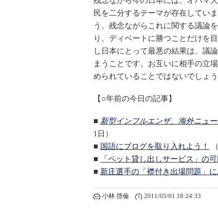
残念ながら今の日本には、オバマ大
民を二分するテーマが存在していま
う。残念ながらこれに関する議論を
り、ディベートに勝つことだけを目
し日本にとって最悪の結果は、議論
まうことです。お互いに相手の立場
められていることではないでしょう
【○年前の今日の記事】
■
新型インフルエンザ、海外ニュー
1日）
■
国語にブログを取り入れよう！
（
■
「ペット貸し出しサービス」の可
■
新庄選手の「襟付き出場問題」に
小林 啓倫
2011/05/01 18:24:33