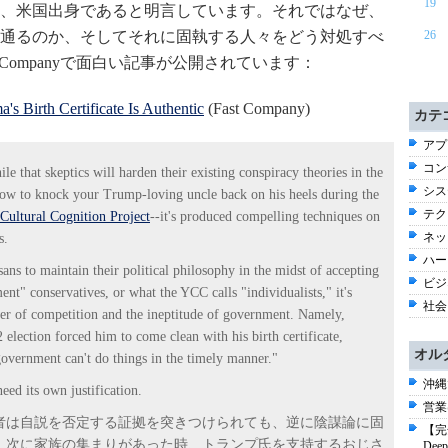
19
、米国出身であると明言しています。それではなぜ、
通るのか、そしてそれに固執する人々をどう対処すべ
26
 Companyで面白い記事が公開されています：
 Birth Certificate Is Authentic
(Fast Company)
カテ
アプ
コン
le that skeptics will harden their existing conspiracy theories in the
シス
 how to knock your Trump-loving uncle back on his heels during the
テク
Cultural Cognition Project
--it's produced compelling techniques on
ネッ
s.
ハー
ans to maintain their political philosophy in the midst of accepting
ビジネ
nt" conservatives, or what the YCC calls "individualists," it's
社会 
ower of competition and the ineptitude of government. Namely,
 election forced him to come clean with his birth certificate,
オル
t government can't do things in the timely manner."
沖縄
eed its own justification.
営業
者は自説を否定する証拠を突きつけられても、逆に陰謀論に固
【完
。次に家族の集まりがあった時、トランプ氏を支持するおじさ
De