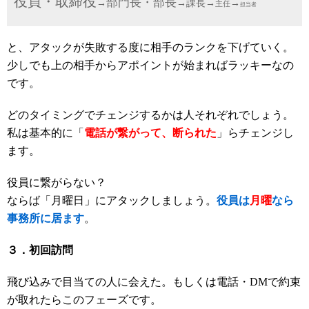
役員・取締役
部門長・部長
→
→課長→
→
主任
担当者
と、アタックが失敗する度に相手のランクを下げていく。
少しでも上の相手からアポイントが始まればラッキーなの
です。
どのタイミングでチェンジするかは人それぞれでしょう。
私は基本的に「
電話が繋がって、断られた
」らチェンジし
ます。
役員に繋がらない？
ならば「月曜日」にアタックしましょう。
役員は
月曜
なら
事務所に居ます
。
３．初回訪問
飛び込みで目当ての人に会えた。もしくは電話・DMで約束
が取れたらこのフェーズです。