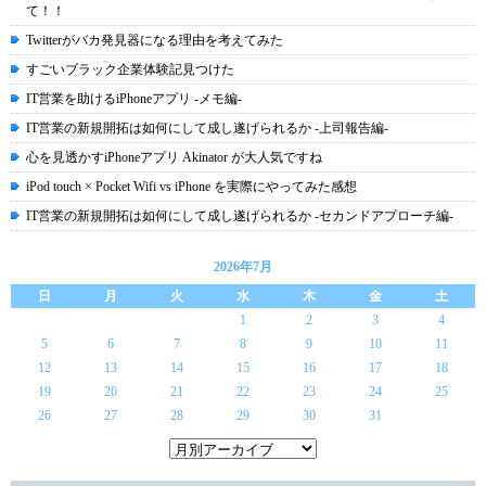
て！！
Twitterがバカ発見器になる理由を考えてみた
すごいブラック企業体験記見つけた
IT営業を助けるiPhoneアプリ -メモ編-
IT営業の新規開拓は如何にして成し遂げられるか -上司報告編-
心を見透かすiPhoneアプリ Akinator が大人気ですね
iPod touch × Pocket Wifi vs iPhone を実際にやってみた感想
IT営業の新規開拓は如何にして成し遂げられるか -セカンドアプローチ編-
2026年7月
日
月
火
水
木
金
土
1
2
3
4
5
6
7
8
9
10
11
12
13
14
15
16
17
18
19
20
21
22
23
24
25
26
27
28
29
30
31