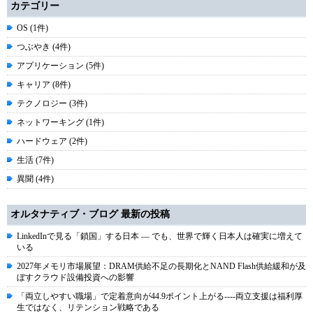
カテゴリー
OS (1件)
つぶやき (4件)
アプリケーション (5件)
キャリア (8件)
テクノロジー (3件)
ネットワーキング (1件)
ハードウェア (2件)
生活 (7件)
異聞 (4件)
オルタナティブ・ブログ 最新の投稿
LinkedInで見る「鎖国」する日本 ― でも、世界で輝く日本人は確実に増えて
いる
2027年メモリ市場展望：DRAM供給不足の長期化とNAND Flash供給緩和が及
ぼすクラウド設備投資への影響
「両立しやすい職場」で定着意向が44.9ポイント上がる----両立支援は福利厚
生ではなく、リテンション戦略である