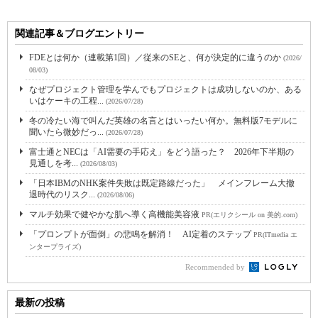
関連記事＆ブログエントリー
FDEとは何か（連載第1回）／従来のSEと、何が決定的に違うのか
(2026/
08/03)
なぜプロジェクト管理を学んでもプロジェクトは成功しないのか、ある
いはケーキの工程...
(2026/07/28)
冬の冷たい海で叫んだ英雄の名言とはいったい何か。無料版7モデルに
聞いたら微妙だっ...
(2026/07/28)
富士通とNECは「AI需要の手応え」をどう語った？ 2026年下半期の
見通しを考...
(2026/08/03)
「日本IBMのNHK案件失敗は既定路線だった」 メインフレーム大撤
退時代のリスク...
(2026/08/06)
マルチ効果で健やかな肌へ導く高機能美容液
PR(エリクシール on 美的.com)
「プロンプトが面倒」の悲鳴を解消！ AI定着のステップ
PR(ITmedia エ
ンタープライズ)
Recommended by
最新の投稿