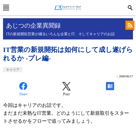
あじつの企業異聞録
ITの新規開拓営業が綴るいろんな企業とIT、そしてキャリアのお話
IT営業の新規開拓は如何にして成し遂げら
れるか -プレ編-
キャリア
»
2009/06/17
Share
Post
-
今回はキャリアのお話です。
まだまだ未熟なIT営業。どのようにして新規取引をスター
トさせるかをフローで追ってみましょう。