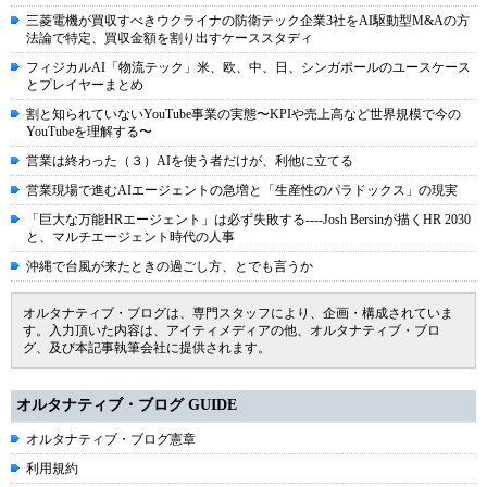
三菱電機が買収すべきウクライナの防衛テック企業3社をAI駆動型M&Aの方
法論で特定、買収金額を割り出すケーススタディ
フィジカルAI「物流テック」米、欧、中、日、シンガポールのユースケース
とプレイヤーまとめ
割と知られていないYouTube事業の実態〜KPIや売上高など世界規模で今の
YouTubeを理解する〜
営業は終わった（３）AIを使う者だけが、利他に立てる
営業現場で進むAIエージェントの急増と「生産性のパラドックス」の現実
「巨大な万能HRエージェント」は必ず失敗する----Josh Bersinが描くHR 2030
と、マルチエージェント時代の人事
沖縄で台風が来たときの過ごし方、とでも言うか
オルタナティブ・ブログは、専門スタッフにより、企画・構成されていま
す。入力頂いた内容は、アイティメディアの他、オルタナティブ・ブロ
グ、及び本記事執筆会社に提供されます。
オルタナティブ・ブログ GUIDE
オルタナティブ・ブログ憲章
利用規約