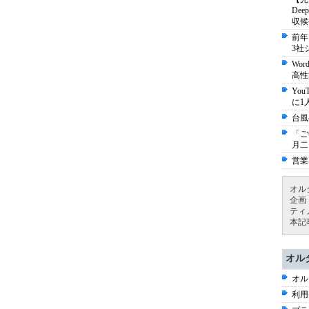
De
収候
前年
3社
Wo
高性
Yo
に1
台風
「ご
月二
営業
オル
企画
ティ
本記
オル
オル
利用