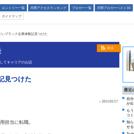
エントリー一覧
月間アクセスランキング
ブロガー一覧
月間ブロガーベスト30
ガイドマップ
ごいブラック企業体験記見つけた
録
RSS
そしてキャリアのお話
記見つけた
最近
自分
»
2011/01/17
が出
もう
コミ
用担当に転職。
知ら
せる
Tw