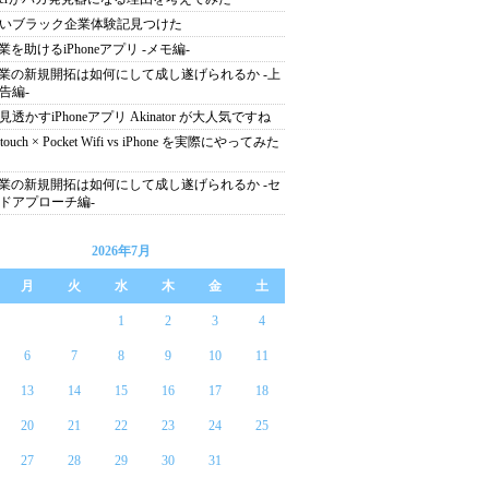
いブラック企業体験記見つけた
営業を助けるiPhoneアプリ -メモ編-
営業の新規開拓は如何にして成し遂げられるか -上
告編-
見透かすiPhoneアプリ Akinator が大人気ですね
d touch × Pocket Wifi vs iPhone を実際にやってみた
営業の新規開拓は如何にして成し遂げられるか -セ
ドアプローチ編-
2026年7月
月
火
水
木
金
土
1
2
3
4
6
7
8
9
10
11
13
14
15
16
17
18
20
21
22
23
24
25
27
28
29
30
31