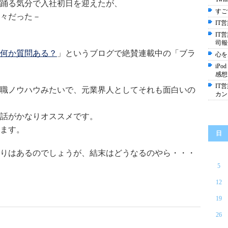
踊る気分で入社初日を迎えたが、
すご
々だった－
IT
IT
司報
ど何か質問ある？
」というブログで絶賛連載中の「ブラ
心を
iPo
感想
IT
職ノウハウみたいで、元業界人としてそれも面白いの
カン
話がかなりオススメです。
います。
日
りはあるのでしょうが、結末はどうなるのやら・・・
5
12
19
26