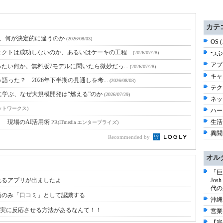
カテ
と、何が決定的に違うのか
(2026/08/03)
OS 
クトは成功しないのか、あるいはケーキの工程...
(2026/07/28)
つぶ
アプ
たい何か。無料版7モデルに聞いたら微妙だっ...
(2026/07/28)
キャ
語った？ 2026年下半期の見通しを考...
(2026/08/03)
テク
に学ぶ、なぜ大規模開発は“燃える”のか
(2026/07/29)
ネッ
ットワークス)
ハー
！ 現場のAI活用術
生活 
PR(ITmedia エンタープライズ)
異聞 
Recommended by
オル
「巨
れるアプリが出ましたよ
Jo
代の
価のみ「口コミ」として認識する
沖縄
を確実に反応させる方法があるなんて！！
営業
【完