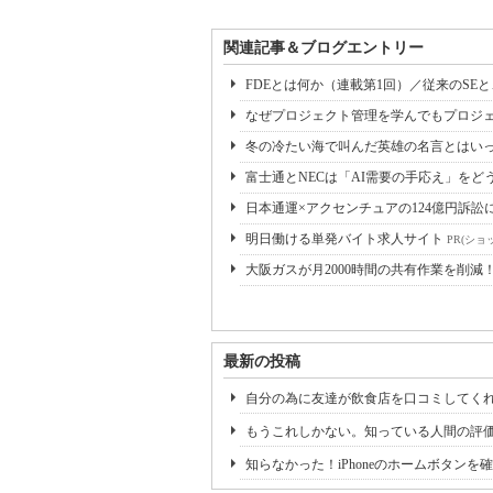
関連記事＆ブログエントリー
FDEとは何か（連載第1回）／従来のSE
なぜプロジェクト管理を学んでもプロジェ
冬の冷たい海で叫んだ英雄の名言とはいっ
富士通とNECは「AI需要の手応え」をどう
日本通運×アクセンチュアの124億円訴訟
明日働ける単発バイト求人サイト
PR(ショ
大阪ガスが月2000時間の共有作業を削減
最新の投稿
自分の為に友達が飲食店を口コミしてく
もうこれしかない。知っている人間の評
知らなかった！iPhoneのホームボタン