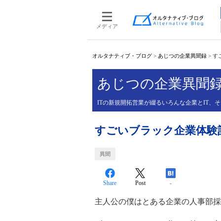
メディア
オルタナティブ・ブログ
>
あじつの企業異聞録
>
す
あじつの企業異聞
ITの新規開拓営業が綴るいろんな企業とIT、
すごいブラック企業体験
異聞
Share
Post
-
主人公の僕はとある企業の人事部採