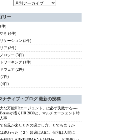
ゴリー
(1件)
やき (4件)
リケーション (5件)
リア (8件)
ノロジー (3件)
トワーキング (1件)
ドウェア (2件)
(7件)
(4件)
タナティブ・ブログ 最新の投稿
大な万能HRエージェント」は必ず失敗する----
sh Bersinが描くHR 2030と、マルチエージェント時
人事
で台風が来たときの過ごし方、とでも言うか
は終わった（２）普遍はAIに、個別は人間に
全解説】AI駆動型M&Aとは何か――AIモデル＋