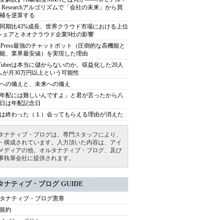
ep Researchアルゴリズムで「会社の未来」から買
補を逆算する
同期比43%成長、世界クラウド市場における上位
シェアとネオクラウド企業9社の影響
rdPress最強のチャットボット（圧倒的な高機能と
能、業界最安値）を実現した理由
uTuberは本当に儲からないのか。収益化した20人
人が月30万円以上という可能性
への備えと、未来への備え
年配には難しいんですよ」と君が言ったから八
日は年配記念日
は終わった（１）会ってもらえる理由が消えた
タナティブ・ブログは、専門スタッフにより、
・構成されています。入力頂いた内容は、アイ
メディアの他、オルタナティブ・ブログ、及び
事執筆会社に提供されます。
タナティブ・ブログ GUIDE
タナティブ・ブログ憲章
規約