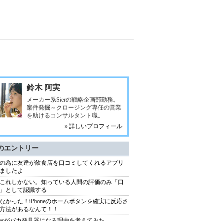
鈴木 阿実
メーカー系Sierの戦略企画部勤務。
案件発掘～クロージング専任の営業
を助けるコンサルタント職。
» 詳しいプロフィール
のエントリー
の為に友達が飲食店を口コミしてくれるアプリ
ましたよ
これしかない。知っている人間の評価のみ「口
」として認識する
なかった！iPhoneのホームボタンを確実に反応さ
方法があるなんて！！
itterがバカ発見器になる理由を考えてみた