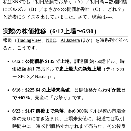
私はSNSでも「初日急騰でお祭り（A）／初日高→数週間後
にズルズル（B）／まさかの公開価格割れ（C）、どれ？」
と読者にクイズを出していました。さて、現実は----。
実際の株価推移（6/12上場〜6/30）
報道（
TradingView
、
NBC
、
Al Jazeera
ほか）を時系列で並べ
ると、こうです。
6/12：公開価格 $135 で上場
。調達額 約750億ドル、時
価総額 約1.75兆ドルで
史上最大の新規上場
（ティッカ
ー SPCX／Nasdaq）。
6/16：$225.64 の上場来高値
。公開価格から
わずか数日
で +67%
。完全に「お祭り」です。
6/23：$147 前後まで急落
。約6,000億ドル規模の市場全
体の売りに巻き込まれ、上場来安値に。報道では取引
時間中に一時 公開価格すれすれまで売られ、その後反