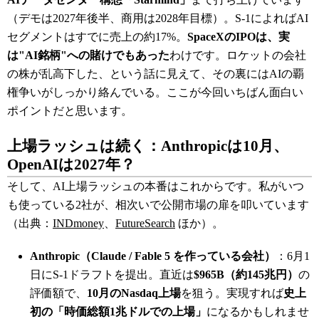
（デモは2027年後半、商用は2028年目標）。S-1によればAI
セグメントはすでに売上の約17%。
SpaceXのIPOは、実
は"AI銘柄"への賭けでもあった
わけです。ロケットの会社
の株が乱高下した、という話に見えて、その裏にはAIの覇
権争いがしっかり絡んでいる。ここが今回いちばん面白い
ポイントだと思います。
上場ラッシュは続く：Anthropicは10月、
OpenAIは2027年？
そして、AI上場ラッシュの本番はこれからです。私がいつ
も使っている2社が、相次いで公開市場の扉を叩いています
（出典：
INDmoney
、
FutureSearch
ほか）。
Anthropic（Claude / Fable 5 を作っている会社）
：6月1
日にS-1ドラフトを提出。直近は
$965B（約145兆円）
の
評価額で、
10月のNasdaq上場
を狙う。実現すれば
史上
初の「時価総額1兆ドルでの上場」
になるかもしれませ