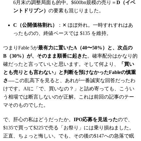
6月末の調整局面も的中。$600bn規模の売り＝
D（イベ
ントドリブン）
の要素も混じりました。
C（公開価格割れ）
：✕ ほぼ外れ。一時すれすれはあ
ったものの、終値ベースでは $135 を維持。
つまりFable 5が
最有力に置いたA（40〜50%）と、次点の
B（30%）が、そのまま順番に起きた
。確率配分はかなり的
確だったと言っていいと思います。そして何より、
「買い
とも売りとも言わない」と判断を預けなかったFableの慎重
さ
----この乱高下を見ると、あれが一番誠実な回答だったわ
けです。AIに「で、買いなの？」と詰め寄っても、こうい
う相場では断言しないのが正解。これは前回の記事のテー
マそのものでした。
で、肝心の私はどうだったか。
IPO応募を見送った
ので、
$135で買って$225で売る「お祭り」には乗り損ねました。
正直、ちょっと悔しい。でも、その後の$147への急落で眠