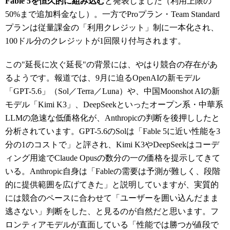
Fable 5を恒久的に組み込む
と発表しました（利用上限の
50%まで追加料金なし）。一方でProプラン・Team Standard
プランは従量課金の「利用クレジット」制に一本化され、
100ドル分のクレジットが1回限り付与されます。
この"延長に次ぐ延長"の背景には、やはり競合の存在があ
るようです。報道では、9月に迫るOpenAIの新モデル
「GPT-5.6」（Sol／Terra／Luna）や、中国Moonshot AIの新
モデル「Kimi K3」、DeepSeekといったオープン系・中華系
LLMの急速な低価格化が、Anthropicの判断を後押ししたと
分析されています。GPT-5.6のSolは「Fable 5に近い性能を3
分の1のコストで」と評され、Kimi K3やDeepSeekはコーデ
ィング用途でClaude Opusの数分の一の価格を提示してきて
いる。Anthropic自身は「Fableの需要は予測が難しく、段階
的に提供範囲を広げてきた」と説明していますが、実質的
には競合のペースに合わせて「ユーザーを囲い込んだまま
逃さない」判断をした、と見るのが自然だと思います。フ
ロンティアモデルが直面している「性能では勝つが値段で