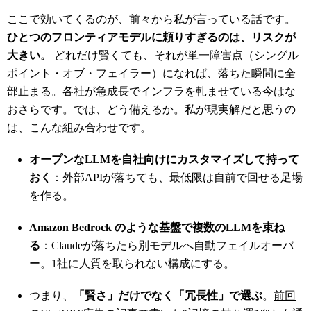
ここで効いてくるのが、前々から私が言っている話です。
ひとつのフロンティアモデルに頼りすぎるのは、リスクが
大きい。
どれだけ賢くても、それが単一障害点（シングル
ポイント・オブ・フェイラー）になれば、落ちた瞬間に全
部止まる。各社が急成長でインフラを軋ませている今はな
おさらです。では、どう備えるか。私が現実解だと思うの
は、こんな組み合わせです。
オープンなLLMを自社向けにカスタマイズして持って
おく
：外部APIが落ちても、最低限は自前で回せる足場
を作る。
Amazon Bedrock のような基盤で複数のLLMを束ね
る
：Claudeが落ちたら別モデルへ自動フェイルオーバ
ー。1社に人質を取られない構成にする。
つまり、
「賢さ」だけでなく「冗長性」で選ぶ
。
前回