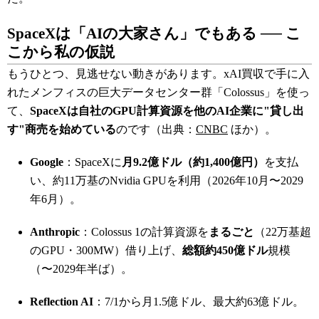
SpaceXは「AIの大家さん」でもある ── こ
こから私の仮説
もうひとつ、見逃せない動きがあります。xAI買収で手に入
れたメンフィスの巨大データセンター群「Colossus」を使っ
て、
SpaceXは自社のGPU計算資源を他のAI企業に"貸し出
す"商売を始めている
のです（出典：
CNBC
ほか）。
Google
：SpaceXに
月9.2億ドル（約1,400億円）
を支払
い、約11万基のNvidia GPUを利用（2026年10月〜2029
年6月）。
Anthropic
：Colossus 1の計算資源を
まるごと
（22万基超
のGPU・300MW）借り上げ、
総額約450億ドル
規模
（〜2029年半ば）。
Reflection AI
：7/1から月1.5億ドル、最大約63億ドル。