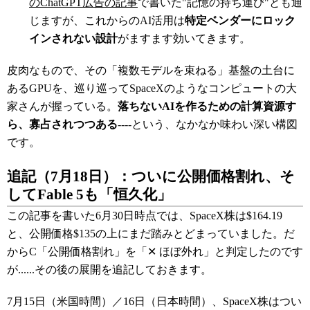
のChatGPT広告の記事
で書いた"記憶の持ち運び"とも通
じますが、これからのAI活用は
特定ベンダーにロック
インされない設計
がますます効いてきます。
皮肉なもので、その「複数モデルを束ねる」基盤の土台に
あるGPUを、巡り巡ってSpaceXのようなコンピュートの大
家さんが握っている。
落ちないAIを作るための計算資源す
ら、寡占されつつある
----という、なかなか味わい深い構図
です。
追記（7月18日）：ついに公開価格割れ、そ
してFable 5も「恒久化」
この記事を書いた6月30日時点では、SpaceX株は$164.19
と、公開価格$135の上にまだ踏みとどまっていました。だ
からC「公開価格割れ」を「✕ ほぼ外れ」と判定したのです
が......その後の展開を追記しておきます。
7月15日（米国時間）／16日（日本時間）、SpaceX株はつい