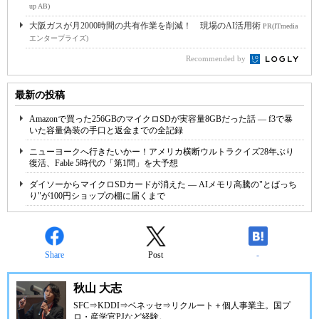
up AB)
大阪ガスが月2000時間の共有作業を削減！ 現場のAI活用術
PR(ITmedia
エンタープライズ)
Recommended by
最新の投稿
Amazonで買った256GBのマイクロSDが実容量8GBだった話 ― f3で暴
いた容量偽装の手口と返金までの全記録
ニューヨークへ行きたいかー！アメリカ横断ウルトラクイズ28年ぶり
復活、Fable 5時代の「第1問」を大予想
ダイソーからマイクロSDカードが消えた ― AIメモリ高騰の"とばっち
り"が100円ショップの棚に届くまで
Share
Post
-
秋山 大志
SFC⇒KDDI⇒ベネッセ⇒リクルート＋個人事業主。国プ
ロ・産学官PJなど経験。