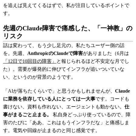
を追えば見えてくるはずで、私が注目しているポイントで
す。
先週のClaude障害で痛感した、「一神教」の
リスク
話は変わって、もう少し足元の、私たちユーザー側の話
を。先週、
AnthropicのClaudeで障害
がありました（6月は
「12日で10回目の障害」
と報じられるほど不安定な月でし
た）。需要が爆発的に伸びてインフラが追いついていな
い、というのが背景のようです。
「AIが落ちたくらいで」と思うかもしれませんが、
Claude
に業務を依存している人にとっては一大事
です。コードも
書けない、資料も作れない、エージェントも動かない。
仕
事がまるごと止まる。
私自身どっぷり使っているので、障
害のたびに「ああ、これはもうインフラだな」と痛感しま
す。電気や回線が止まるのと同じ感覚です。