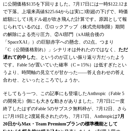
に公開価格$135を下回りました。7月17日には一時$122.12ま
で下落。上場来高値$225.64からは実に3割超の下げで、時価
総額にして1兆ドル超が吹き飛んだ計算です。原因として報
じられているのは、①ロックアップ（株式売却制限）期間
の解除による売り圧力、②AI部門（xAI統合後の
「SpaceXAI」）の巨額赤字への懸念、の2点。つまり
「C（公開価格割れ）」シナリオは外れたのではなく、
ただ
遅れて的中した
、というのが正しい振り返り方だったよう
です。Fable 5が置いていた確率（C＝15%）は低すぎたとい
うより、時間軸の見立てが甘かった――答え合わせの答え
合わせ、といったところでしょうか。
そしてもう一つ、この記事にも登場したAnthropic（Fable 5
の開発元）側にも大きな動きがありました。7月7日に一度
終了したはずのFable 5のサブスク無料枠が、7月12日、さら
に7月19日と2度延長されたのち、7月17日、Anthropicは
7月
20日からMax・Team Premiumプランの標準機能として