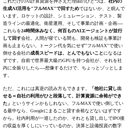
これだけのAI計算資源を押さえた理由のひとつは、
社内の
生成AI活用を"フルMAX"で回すため
ではないか、と睨んで
います。ロケットの設計、シミュレーション、テスト、製
造ラインの最適化、衛星運用、そして事業の計画・企画----
これらを
24時間休みなく、何百ものAIエージェントが並行
して回す
会社。人間が寝ている間も、開発も検証も事業計
画も止まらない。トークン代を気にせず"フルMAX"で使い
倒せる会社の
成長スピードは、とんでもないこと
になるは
ずです。自前で世界最大級のGPUを持つ会社が、それを社
内に全振りしたら----想像するだけで、ちょっとゾッとしま
す。
ただ、これには真逆の読み方もできます。
「他社に貸し出
せる＝自社の利用がひと段落して、計算資源に余裕ができ
た」
というサインかもしれない。フルMAXで使い倒してい
る最中なら、Googleにまるごと貸す余裕などないはずです
から。社内利用が一巡したのか、それとも貸し出しでIPO後
の収益を厚くしにいっているのか。決算と設備投資の数字