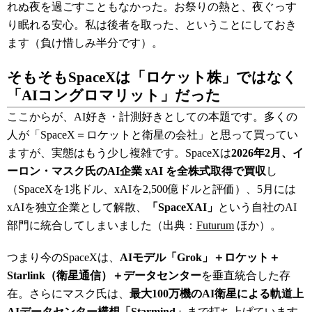
れぬ夜を過ごすこともなかった。お祭りの熱と、夜ぐっす
り眠れる安心。私は後者を取った、ということにしておき
ます（負け惜しみ半分です）。
そもそもSpaceXは「ロケット株」ではなく
「AIコングロマリット」だった
ここからが、AI好き・計測好きとしての本題です。多くの
人が「SpaceX＝ロケットと衛星の会社」と思って買ってい
ますが、実態はもう少し複雑です。SpaceXは
2026年2月、イ
ーロン・マスク氏のAI企業 xAI を全株式取得で買収
し
（SpaceXを1兆ドル、xAIを2,500億ドルと評価）、5月には
xAIを独立企業として解散、
「SpaceXAI」
という自社のAI
部門に統合してしまいました（出典：
Futurum
ほか）。
つまり今のSpaceXは、
AIモデル「Grok」＋ロケット＋
Starlink（衛星通信）＋データセンター
を垂直統合した存
在。さらにマスク氏は、
最大100万機のAI衛星による軌道上
AIデータセンター構想「Starmind」
まで打ち上げています