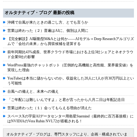
オルタナティブ・ブログ 最新の投稿
沖縄で台風が来たときの過ごし方、とでも言うか
営業は終わった（２）普遍はAIに、個別は人間に
【完全解説】AI駆動型M&Aとは何か――AIモデル＋Deep Researchアルゴリズ
ムで「会社の未来」から買収候補を逆算する
前年同期比43%成長、世界クラウド市場における上位3社シェアとネオクラウ
ド企業9社の影響
WordPress最強のチャットボット（圧倒的な高機能と高性能、業界最安値）を
実現した理由
YouTuberは本当に儲からないのか。収益化した20人に1人が月30万円以上とい
う可能性
台風への備えと、未来への備え
「ご年配には難しいんですよ」と君が言ったから八月二日は年配記念日
営業は終わった（１）会ってもらえる理由が消えた
スペースXの宇宙AIデータセンター用衛星Starmind（最終的に百万基規模）に
はNVIDIAのVera Rubin NVL72が搭載される！
オルタナティブ・ブログは、専門スタッフにより、企画・構成されていま