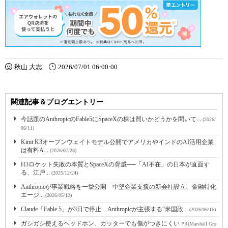
秋山 大志
2026/07/01 06:00:00
関連記事＆ブログエントリー
今話題のAnthropicのFable5にSpaceXの株は買いかどうかを聞いて...
(2026/
06/11)
Kimi K3オープンウェイトモデル公開でアメリカやインドのAI活用企業
は有料A...
(2026/07/28)
H3ロケット失敗の本質とSpaceXの脅威──「AI不在」の日本が直面す
る、江戸...
(2025/12/24)
Anthropicが事業戦略を一挙公開 中堅企業支援の新会社設立、金融特化
エージ...
(2026/05/12)
Claude「Fable 5」が3日で停止 Anthropicが主張する“米国政...
(2026/06/16)
ガシガシ使えるヘッドホン。カッターでも傷がつきにくい
PR(Marshall Gro