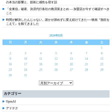
の本当の影響と、技術に感性を宿す話
「全東信」破産、決済代行各社の救済策まとめ ― 加盟店が今すぐ確認すべき
こと
時間が解決したんじゃない。誰かが諦めずに変え続けてきた──映画『熱狂を
こえて』を観てきました
2026年8月
日
月
火
水
木
金
土
1
2
3
4
5
6
7
8
9
10
11
12
13
14
15
16
17
18
19
20
21
22
23
24
25
26
27
28
29
30
31
カテゴリー
OpenAI
アドテク