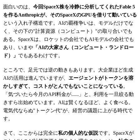
面白いのは、
今回SpaceX株を冷静に分析してくれたFable 5
を作るAnthropicが、そのSpaceXのGPUを借りて動いている
という入れ子構造です。AIの覇権争いは、モデルだけでな
く、その下の"計算資源（コンピュート）"の取り合いでも
ある。SpaceXは、ロケットの会社でもAIモデルの会社でも
あり、いまや
「AIの大家さん（コンピュート・ランドロー
ド）」
でもあるわけです。
ところで、足元では逆の動きもあります。大企業ほど生成
AIの活用は進んでいますが、
エージェントがトークンを溶
かしすぎて、コストがとんでもないことになっている
。
「気づいたら今月のAPI料金が......」と、利用を一旦絞る動
きすら出始めています。AIは賢くなるほど、よく食べる。
電気代ならぬ"トークン代"が、経営の議題に上がる時代で
す。
さて、ここからは完全に
私の個人的な仮説
です。SpaceXが