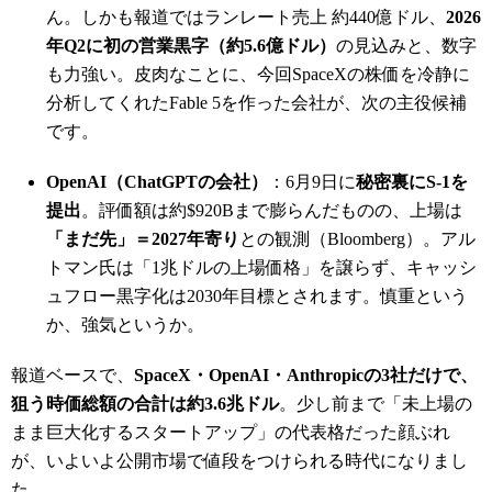
ん。しかも報道ではランレート売上 約440億ドル、
2026
年Q2に初の営業黒字（約5.6億ドル）
の見込みと、数字
も力強い。皮肉なことに、今回SpaceXの株価を冷静に
分析してくれたFable 5を作った会社が、次の主役候補
です。
OpenAI（ChatGPTの会社）
：6月9日に
秘密裏にS-1を
提出
。評価額は約$920Bまで膨らんだものの、上場は
「まだ先」＝2027年寄り
との観測（Bloomberg）。アル
トマン氏は「1兆ドルの上場価格」を譲らず、キャッシ
ュフロー黒字化は2030年目標とされます。慎重という
か、強気というか。
報道ベースで、
SpaceX・OpenAI・Anthropicの3社だけで、
狙う時価総額の合計は約3.6兆ドル
。少し前まで「未上場の
まま巨大化するスタートアップ」の代表格だった顔ぶれ
が、いよいよ公開市場で値段をつけられる時代になりまし
た。