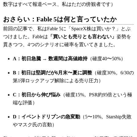
数字はすべて報道ベース、私はただの傍観者です）
おさらい：Fable 5は何と言っていたか
前回の記事で、私はFable 5に「SpaceX株は買いか？」とぶ
つけました。Fableは
「買いとも売りとも言わない」
姿勢を
貫きつつ、4つのシナリオに確率を置いてきました。
A：初日急騰 → 数週間は高値維持
（確度40〜50%）
B：初日は堅調だが6月末〜夏に調整
（確度30%。6/30の
第1弾ロックアップ解除による売り圧力）
C：初日から伸び悩み
（確度15%。PSR約95倍という極
端な評価）
D：イベントドリブンの急変動
（5〜10%。Starship失敗
やマスク氏の言動）