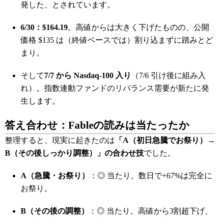
発した、とされています。
6/30：$164.19
。高値からは大きく下げたものの、公開
価格 $135 は（終値ベースでは）割り込まずに踏みとど
まり。
そして
7/7 から Nasdaq-100 入り
（7/6 引け後に組み入
れ）。指数連動ファンドのリバランス需要が新たに発
生します。
答え合わせ：Fableの読みは当たったか
整理すると、現実に起きたのは
「A（初日急騰でお祭り）→
B（その後しっかり調整）」の合わせ技
でした。
A（急騰・お祭り）
：◎ 当たり。数日で+67%は完全に
お祭り。
B（その後の調整）
：◎ 当たり。高値から3割超下げ、