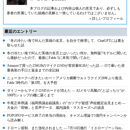
本ブログの記事および内容は個人の意見であり、必ずしも
著者の所属していた組織の見解と一致しているわけではございません。
» 詳しいプロフィール
最近のエントリー
「冬の冷たい海で叫んだ英雄の名言」を自分で推理して、ChatGPTには裏を
取らせた話
冬の冷たい海で叫んだ英雄の名言とはいったい何か。無料版7モデルに聞いた
ら微妙だったので、最後にFable 5に本気で聞いてみた
Amazonで買った256GBのマイクロSDが実容量8GBだった話 ― f3で暴いた容
量偽装の手口と返金までの全記録
ニューヨークへ行きたいかー！アメリカ横断ウルトラクイズ28年ぶり復活、
Fable 5時代の「第1問」を大予想
ダイソーからマイクロSDカードが消えた ― AIメモリ高騰の"とばっちり"が
100円ショップの棚に届くまで
中尾正幸県議（福岡県議会副議長）の"カツアゲ疑惑"声紋鑑定会見まとめ ―
大金の「荷物」と音声データ、蔵内議長・マスターズへの波及
POPOPOサービス終了の本当の理由を、キャズム理論で1億円キャンペーンか
ら読み解く
ドローン規制、また強化されました ― 7月14日施行「イエローゾーン1km」