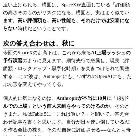
追い上げられる」構図は、SpaceXが直面している「評価額
の高さそのものがリスクになる」構図と、実はよく似てい
ます。
高い評価額も、高い性能も、それだけでは安泰にな
らない
時代だということです。
次の答え合わせは、秋に
今回のSpaceXの乱高下は、これから来る
AI上場ラッシュの
予行演習
のように見えます。期待先行で急騰し、現実（評
価額・ロックアップ・黒字化時期）を突きつけられて調整
する----この波は、Anthropicにも、いずれのOpenAIにも、た
ぶん形を変えてやってくる。
個人的に気になるのは、
Anthropicが本当に10月に「1兆ド
ルでの上場」という前人未到をやってのけるのか
。そのと
きまた、私はFable 5に「これは買い？」と聞いて、答え合
わせ記事を書くと思います。自分が日々使い倒しているAI
を作る会社の株を、そのAI自身に評価させる----なんとも奇