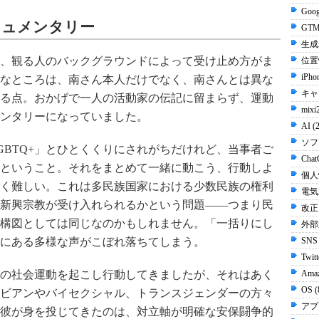
Goog
キュメンタリー
GTM
生成A
、観る人のバックグラウンドによって受け止め方がま
位置
iPho
なところは、南さん本人だけでなく、南さんとは異な
キャ
る点。おかげで一人の活動家の伝記に留まらず、運動
mixi
ンタリーになっていました。
AI (
ソフ
GBTQ+」とひとくくりにされがちだけれど、当事者ご
Chat
ということ。それをまとめて一緒に動こう、行動しよ
個人
く難しい。これは多民族国家における少数民族の権利
電気
新興宗教が受け入れられるかという問題――つまり民
改正
構図としては同じなのかもしれません。「一括りにし
外部
SNS
にある多様な声がこぼれ落ちてしまう。
Twit
Ama
の社会運動を起こし行動してきましたが、それはあく
OS 
ビアンやバイセクシャル、トランスジェンダーの方々
アプ
彼が身を投じてきたのは、対立軸が明確な安保闘争的