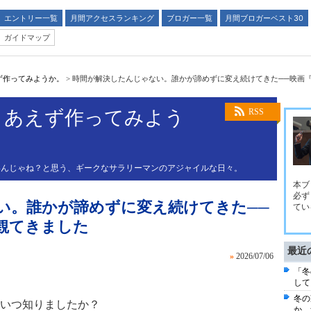
エントリー一覧
月間アクセスランキング
ブロガー一覧
月間ブロガーベスト30
ガイドマップ
ず作ってみようか。
>
時間が解決したんじゃない。誰かが諦めずに変え続けてきた──映画
りあえず作ってみよう
RSS
いんじゃね？と思う、ギークなサラリーマンのアジャイルな日々。
本ブ
必ず
い。誰かが諦めずに変え続けてきた──
てい
観てきました
最近
»
2026/07/06
「冬
して
冬の
をいつ知りましたか？
か。