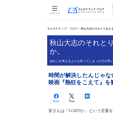
メディア
オルタナティブ・ブログ
>
秋山大志のそれとりあえ
秋山大志のそれと
か。
あれこれ考えるよりも作ってしまった方が早
時間が解決したんじゃな
映画『熱狂をこえて』を
Share
Post
-
皆さんは「LGBTQ+」という言葉