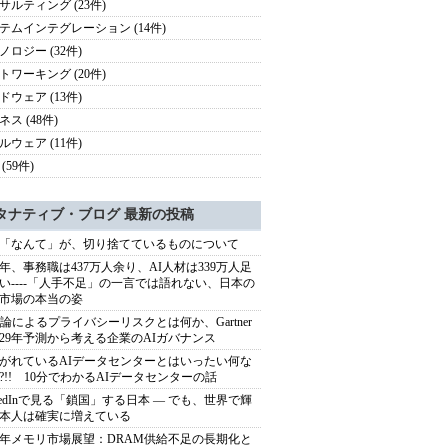
サルティング (23件)
テムインテグレーション (14件)
ノロジー (32件)
トワーキング (20件)
ドウェア (13件)
ス (48件)
ルウェア (11件)
(59件)
タナティブ・ブログ 最新の投稿
「なんて」が、切り捨てているものについて
40年、事務職は437万人余り、AI人材は339万人足
い----「人手不足」の一言では語れない、日本の
市場の本当の姿
推論によるプライバシーリスクとは何か、Gartner
029年予測から考える企業のAIガバナンス
がれているAIデータセンターとはいったい何な
?!! 10分でわかるAIデータセンターの話
nkedInで見る「鎖国」する日本 ― でも、世界で輝
本人は確実に増えている
27年メモリ市場展望：DRAM供給不足の長期化と