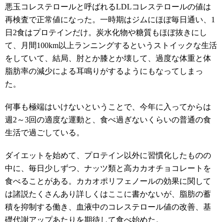
悪玉コレステロールと呼ばれるLDLコレステロールの値は
再検査で正常値になった。一時期はジムにほぼ毎日通い、1
日2食はプロテインだけ。炭水化物や糖質もほぼ抜きにし
て、月間100km以上ランニングするというストイックな生活
をしていて、結局、肘とか膝とか壊して、過度な体重と体
脂肪率の減少による耳鳴りがするようにもなってしまっ
た。
何事も極端はいけないということで、今年に入ってからは
週2～3回の適度な運動と、食べ過ぎないくらいの普通の食
生活で過ごしている。
ダイエットを始めて、プロテイン以外に習慣化したものの
中に、毎日少しずつ、ナッツ類と高カカオチョコレートを
食べることがある。カカオポリフェノールの効果に関して
は諸説たくさんあり詳しくはここに書かないが、
脂肪の蓄
積を抑制する働き、血液中のコレステロール値の改善、基
礎代謝アップあたりを期待して食べ始めた。