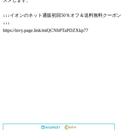
スメします。
↓↓↓イオンのネット通販初回50％オフ＆送料無料クーポン
↓↓↓
https://invy.page.link/miQCNbPTaPDZXkp77