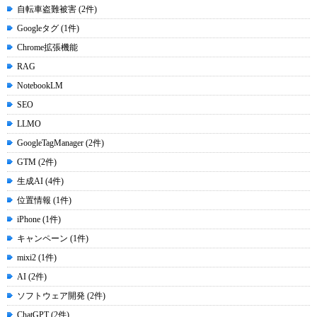
自転車盗難被害 (2件)
Googleタグ (1件)
Chrome拡張機能
RAG
NotebookLM
SEO
LLMO
GoogleTagManager (2件)
GTM (2件)
生成AI (4件)
位置情報 (1件)
iPhone (1件)
キャンペーン (1件)
mixi2 (1件)
AI (2件)
ソフトウェア開発 (2件)
ChatGPT (2件)