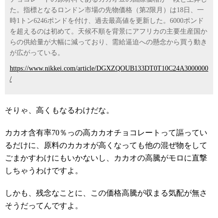
た。指標となるロンドン市場の先物価格（第2限月）は18日、一
時1トン6246ポンドを付け、過去最高値を更新した。6000ポンド
を超えるのは初めて。天候不順を背景にアフリカの主要生産国か
らの供給量が大幅に減っており、需給逼迫への懸念から買う動き
が広がっている。
https://www.nikkei.com/article/DGXZQOUB133DT0T10C24A3000000
/
そりゃ、高くもなるわけだな。
カカオ含有率70％っの高カカオチョコレートって謳ってい
るだけに、原料のカカオが高くなっても他の混ぜ物をして
ごまかすわけにもいかないし、カカオの高騰がモロに直撃
しちゃうわけですよ。
しかも、残念なことに、この価格高騰が収まる気配が無さ
そうだってんですよ。