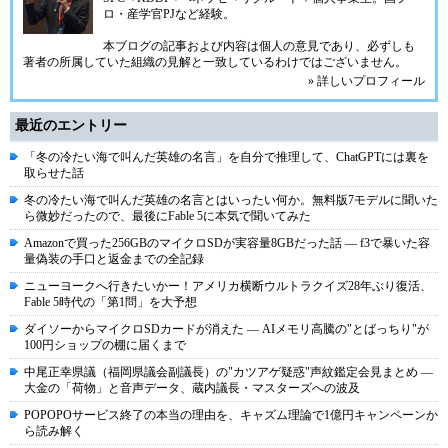
ロ・産学官PJなど経験。
本ブログの記事および内容は個人の意見であり、必ずしも
著者の所属していた組織の見解と一致しているわけではございません。
» 詳しいプロフィール
最近のエントリー
「冬の冷たい海で叫んだ英雄の名言」を自分で推理して、ChatGPTには裏を
取らせた話
冬の冷たい海で叫んだ英雄の名言とはいったい何か。無料版7モデルに聞いた
ら微妙だったので、最後にFable 5に本気で聞いてみた
Amazonで買った256GBのマイクロSDが実容量8GBだった話 ― f3で暴いた容
量偽装の手口と返金までの全記録
ニューヨークへ行きたいかー！アメリカ横断ウルトラクイズ28年ぶり復活、
Fable 5時代の「第1問」を大予想
ダイソーからマイクロSDカードが消えた ― AIメモリ高騰の"とばっちり"が
100円ショップの棚に届くまで
中尾正幸県議（福岡県議会副議長）の"カツアゲ疑惑"声紋鑑定会見まとめ ―
大金の「荷物」と音声データ、蔵内議長・マスターズへの波及
POPOPOサービス終了の本当の理由を、キャズム理論で1億円キャンペーンか
ら読み解く