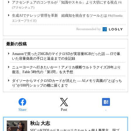
アクセンチュアのコンサルが「知識やスキル」より大切にする視点
PR
(アクセンチュア)
生成AIでナレッジ管理を革新 組織知を統合するツールとは
PR(ITmedia
エンタープライズ)
Recommended by
最新の投稿
Amazonで買った256GBのマイクロSDが実容量8GBだった話 ― f3で暴
いた容量偽装の手口と返金までの全記録
ニューヨークへ行きたいかー！アメリカ横断ウルトラクイズ28年ぶり
復活、Fable 5時代の「第1問」を大予想
ダイソーからマイクロSDカードが消えた ― AIメモリ高騰の"とばっち
り"が100円ショップの棚に届くまで
Share
Post
-
秋山 大志
SFC⇒KDDI⇒ベネッセ⇒リクルート＋個人事業主。国プ