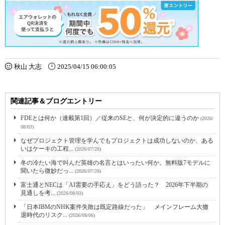
秋山 大志
2025/04/15 06:00:05
関連記事＆ブログエントリー
FDEとは何か（連載第1回）／従来のSEと、何が決定的に違うのか
(2026/
08/03)
なぜプロジェクト管理を学んでもプロジェクトは成功しないのか、ある
いはケーキの工程...
(2026/07/28)
冬の冷たい海で叫んだ英雄の名言とはいったい何か。無料版7モデルに
聞いたら微妙だっ...
(2026/07/28)
富士通とNECは「AI需要の手応え」をどう語った？ 2026年下半期の
見通しを考...
(2026/08/03)
「日本IBMのNHK案件失敗は既定路線だった」 メインフレーム大撤
退時代のリスク...
(2026/08/06)