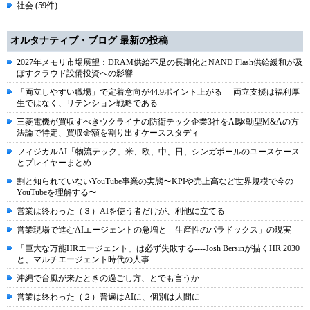
社会 (59件)
オルタナティブ・ブログ 最新の投稿
2027年メモリ市場展望：DRAM供給不足の長期化とNAND Flash供給緩和が及
ぼすクラウド設備投資への影響
「両立しやすい職場」で定着意向が44.9ポイント上がる----両立支援は福利厚
生ではなく、リテンション戦略である
三菱電機が買収すべきウクライナの防衛テック企業3社をAI駆動型M&Aの方
法論で特定、買収金額を割り出すケーススタディ
フィジカルAI「物流テック」米、欧、中、日、シンガポールのユースケース
とプレイヤーまとめ
割と知られていないYouTube事業の実態〜KPIや売上高など世界規模で今の
YouTubeを理解する〜
営業は終わった（３）AIを使う者だけが、利他に立てる
営業現場で進むAIエージェントの急増と「生産性のパラドックス」の現実
「巨大な万能HRエージェント」は必ず失敗する----Josh Bersinが描くHR 2030
と、マルチエージェント時代の人事
沖縄で台風が来たときの過ごし方、とでも言うか
営業は終わった（２）普遍はAIに、個別は人間に