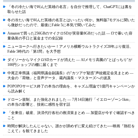
「冬の冷たい海で叫んだ英雄の名言」を自分で推理して、ChatGPTには裏を
取らせた話
冬の冷たい海で叫んだ英雄の名言とはいったい何か。無料版7モデルに聞いた
ら微妙だったので、最後にFable 5に本気で聞いてみた
Amazonで買った256GBのマイクロSDが実容量8GBだった話 ― f3で暴いた容
量偽装の手口と返金までの全記録
ニューヨークへ行きたいかー！アメリカ横断ウルトラクイズ28年ぶり復活、
Fable 5時代の「第1問」を大予想
ダイソーからマイクロSDカードが消えた ― AIメモリ高騰の"とばっちり"が
100円ショップの棚に届くまで
中尾正幸県議（福岡県議会副議長）の"カツアゲ疑惑"声紋鑑定会見まとめ ―
大金の「荷物」と音声データ、蔵内議長・マスターズへの波及
POPOPOサービス終了の本当の理由を、キャズム理論で1億円キャンペーンか
ら読み解く
ドローン規制、また強化されました ― 7月14日施行「イエローゾーン1km」
の本当の影響と、技術に感性を宿す話
「全東信」破産、決済代行各社の救済策まとめ ― 加盟店が今すぐ確認すべき
こと
時間が解決したんじゃない。誰かが諦めずに変え続けてきた──映画『熱狂を
こえて』を観てきました