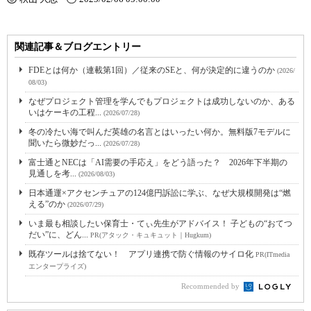
関連記事＆ブログエントリー
FDEとは何か（連載第1回）／従来のSEと、何が決定的に違うのか
(2026/
08/03)
なぜプロジェクト管理を学んでもプロジェクトは成功しないのか、ある
いはケーキの工程...
(2026/07/28)
冬の冷たい海で叫んだ英雄の名言とはいったい何か。無料版7モデルに
聞いたら微妙だっ...
(2026/07/28)
富士通とNECは「AI需要の手応え」をどう語った？ 2026年下半期の
見通しを考...
(2026/08/03)
日本通運×アクセンチュアの124億円訴訟に学ぶ、なぜ大規模開発は“燃
える”のか
(2026/07/29)
いま最も相談したい保育士・てぃ先生がアドバイス！ 子どもの“おてつ
だい”に、どん...
PR(アタック・キュキュット｜Hugkum)
既存ツールは捨てない！ アプリ連携で防ぐ情報のサイロ化
PR(ITmedia
エンタープライズ)
Recommended by