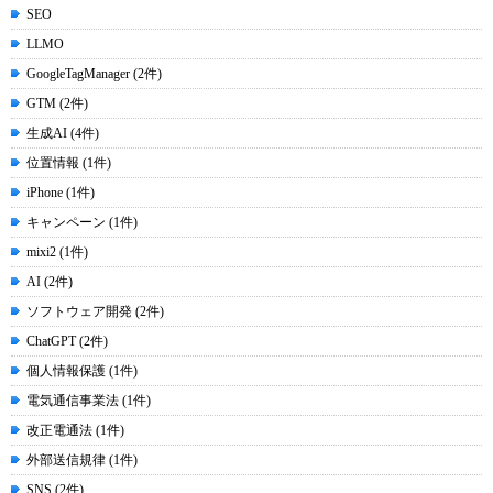
SEO
LLMO
GoogleTagManager (2件)
GTM (2件)
生成AI (4件)
位置情報 (1件)
iPhone (1件)
キャンペーン (1件)
mixi2 (1件)
AI (2件)
ソフトウェア開発 (2件)
ChatGPT (2件)
個人情報保護 (1件)
電気通信事業法 (1件)
改正電通法 (1件)
外部送信規律 (1件)
SNS (2件)