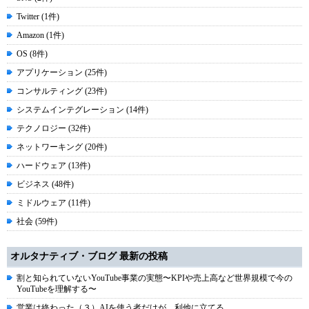
Twitter (1件)
Amazon (1件)
OS (8件)
アプリケーション (25件)
コンサルティング (23件)
システムインテグレーション (14件)
テクノロジー (32件)
ネットワーキング (20件)
ハードウェア (13件)
ビジネス (48件)
ミドルウェア (11件)
社会 (59件)
オルタナティブ・ブログ 最新の投稿
割と知られていないYouTube事業の実態〜KPIや売上高など世界規模で今の
YouTubeを理解する〜
営業は終わった（３）AIを使う者だけが、利他に立てる