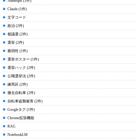
Anthropic (1件)
Claude (1件)
文字コード
政治 (2件)
都議選 (2件)
選挙 (2件)
脆弱性 (1件)
選挙ポスター (1件)
選挙ハック (2件)
公職選挙法 (2件)
練馬区 (2件)
撤去自転車 (2件)
自転車盗難被害 (2件)
Googleタグ (1件)
Chrome拡張機能
RAG
NotebookLM