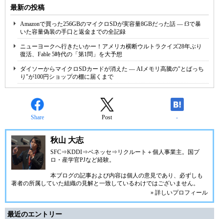
最新の投稿
Amazonで買った256GBのマイクロSDが実容量8GBだった話 ― f3で暴
いた容量偽装の手口と返金までの全記録
ニューヨークへ行きたいかー！アメリカ横断ウルトラクイズ28年ぶり
復活、Fable 5時代の「第1問」を大予想
ダイソーからマイクロSDカードが消えた ― AIメモリ高騰の"とばっち
り"が100円ショップの棚に届くまで
Share
Post
-
秋山 大志
SFC⇒KDDI⇒ベネッセ⇒リクルート＋個人事業主。国プ
ロ・産学官PJなど経験。
本ブログの記事および内容は個人の意見であり、必ずしも
著者の所属していた組織の見解と一致しているわけではございません。
» 詳しいプロフィール
最近のエントリー