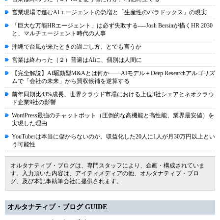
営業現場で進むAIエージェントの急増と「生産性のパラドックス」の現実
「巨大な万能HRエージェント」は必ず失敗する----Josh Bersinが描くHR 2030
と、マルチエージェント時代の人事
沖縄で台風が来たときの過ごし方、とでも言うか
営業は終わった（２）普遍はAIに、個別は人間に
【完全解説】AI駆動型M&Aとは何か――AIモデル＋Deep Researchアルゴリズ
ムで「会社の未来」から買収候補を逆算する
前年同期比43%成長、世界クラウド市場における上位3社シェアとネオクラウ
ド企業9社の影響
WordPress最強のチャットボット（圧倒的な高機能と高性能、業界最安値）を
実現した理由
YouTuberは本当に儲からないのか。収益化した20人に1人が月30万円以上とい
う可能性
オルタナティブ・ブログは、専門スタッフにより、企画・構成されていま
す。入力頂いた内容は、アイティメディアの他、オルタナティブ・ブロ
グ、及び本記事執筆会社に提供されます。
オルタナティブ・ブログ GUIDE