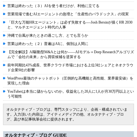
営業は終わった（３）AIを使う者だけが、利他に立てる
営業現場で進むAIエージェントの急増と「生産性のパラドックス」の現実
「巨大な万能HRエージェント」は必ず失敗する----Josh Bersinが描くHR 2030
と、マルチエージェント時代の人事
沖縄で台風が来たときの過ごし方、とでも言うか
営業は終わった（２）普遍はAIに、個別は人間に
【完全解説】AI駆動型M&Aとは何か――AIモデル＋Deep Researchアルゴリズ
ムで「会社の未来」から買収候補を逆算する
前年同期比43%成長、世界クラウド市場における上位3社シェアとネオクラウ
ド企業9社の影響
WordPress最強のチャットボット（圧倒的な高機能と高性能、業界最安値）を
実現した理由
YouTuberは本当に儲からないのか。収益化した20人に1人が月30万円以上とい
う可能性
オルタナティブ・ブログは、専門スタッフにより、企画・構成されていま
す。入力頂いた内容は、アイティメディアの他、オルタナティブ・ブロ
グ、及び本記事執筆会社に提供されます。
オルタナティブ・ブログ GUIDE