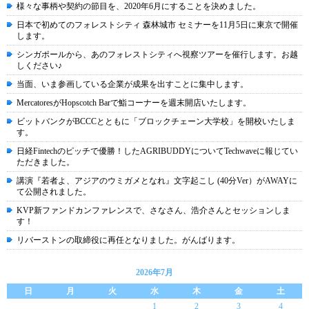
様々な事柄や契約の節目を、2020年6月にすることを決めました。
日本で初めてのフォレストシティ 森林城市 セミナーを11月5日に東京で開催
します。
シンガポールから、あのフォレストシティへ視察ツアーを催行します。お越
しください♪
当面、いま参画している企業が成果を出すことに集中します。
MercatoresがHopscotch Barで鮨コーナーを週末開店いたします。
ビットバンクがBCCCとともに「ブロックチェーン大学校」を開校いたしま
す。
日経Fintechのピッチで優勝！したAGRIBUDDYについてTechwaveに報じてい
ただきました。
講演『若者よ、アジアのウミガメとなれ』文字起こし (40分Ver）がAWAYに
て公開されました。
KVP新ファンドカンファレンスで、さなさん、浩介さんとセッションしま
す！
リバーストンの取締役に再任となりました。がんばります。
2026年7月
日
月
火
水
木
金
土
1
2
3
4