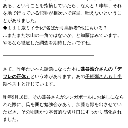
ある、ということを指摘していたら、なんと！昨年、それ
を地で行っている犯罪が相次いで露呈。嗤えないというこ
とがありました。
◆
１１１歳ミイラ化“名ばかり高齢者”他にもいる？
…まだまだ氷山の一角ではないか、と加藤はみています。
やるなら徹底した調査を期待したいですね。
━━━━━━━━━━━━━━━━━━━━
さて、昨年たいへん話題になった本に
藻谷浩介さんの「デ
フレの正体」
という本があります。あの
子飼弾さんも上半
期ベストと評
じています。
昨年9月18日、その藻谷さんがシンガポールにお越しになら
れた際に、氏を囲む勉強会があり、加藤も顔を出させてい
ただき、その明朗かつ本質的な切り口にすっかり感化され
ました。