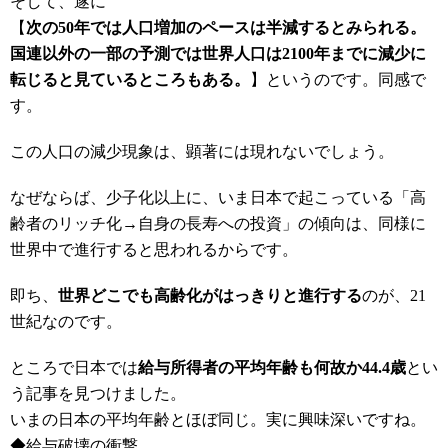
そして、遂に
【
次の50年では人口増加のペースは半減するとみられる。
国連以外の一部の予測では世界人口は2100年までに減少に
転じると見ているところもある。
】というのです。同感で
す。
この人口の減少現象は、顕著には現れないでしょう。
なぜならば、少子化以上に、いま日本で起こっている「高
齢者のリッチ化→自身の長寿への投資」の傾向は、同様に
世界中で進行すると思われるからです。
即ち、
世界どこでも高齢化がはっきりと進行する
のが、21
世紀なのです。
ところで日本では
給与所得者の平均年齢も何故か44.4歳
とい
う記事を見つけました。
いまの日本の平均年齢とほぼ同じ。実に興味深いですね。
◆
給与破壊の衝撃