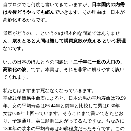
当ブログでも何度も書いてきていますが、
日本国内の内需
は今後どうやっても縮んでいきます
。その理由は 日本が
高齢化するからです。
景気がどうの、、というのは根本的な問題ではありませ
ん。
歳をとると人間は概して購買意欲が衰える という摂理
なのです。
いまの日本のほんとうの問題は「
二千年に一度の人口の、
高齢化の波
」です。本書は、それを非常に解りやすく説い
てくれます。
私たちはますます死ななくなっていきます。
平成21年簡易生命表
によると、日本の男の平均寿命は79.59
年、女の平均寿命は86.44年と前年と比較して男は0.30年、
女は0.39年上回っています。そうこれまで書いてきたとお
り、予定通り、実に順調にあがってるんですな。ちなみに
1800年の欧米の平均寿命は40歳程度だったそうです。この