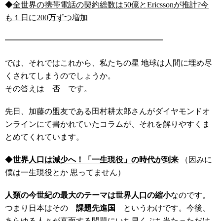
◆
全世界の携帯電話の契約総数は50億とEricssonが推計?今
も１日に200万ずつ増加
━━━━━━━━━━━━━━━━━━━━
では、それではこれから、私たちの星 地球は人間に埋め尽
くされてしまうのでしょうか。
その答えは 否 です。
先日、加藤の盟友である田村耕太郎さんがダイヤモンドオ
ンラインにて書かれていたコラムが、それを解りやすくま
とめてくれています。
◆
世界人口は減少へ！「一生現役」の時代が到来
（因みに
僕は一生現役とか 思ってません）
人類の今世紀の最大のテーマは世界人口の縮小
なのです。
つまり日本はその
課題先進国
というわけです。今後、
あらゆる人々が直面する問題にいち早くぶち当たっただけ