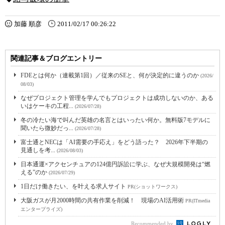
加藤 順彦
2011/02/17 00:26:22
関連記事＆ブログエントリー
FDEとは何か（連載第1回）／従来のSEと、何が決定的に違うのか
(2026/
08/03)
なぜプロジェクト管理を学んでもプロジェクトは成功しないのか、ある
いはケーキの工程...
(2026/07/28)
冬の冷たい海で叫んだ英雄の名言とはいったい何か。無料版7モデルに
聞いたら微妙だっ...
(2026/07/28)
富士通とNECは「AI需要の手応え」をどう語った？ 2026年下半期の
見通しを考...
(2026/08/03)
日本通運×アクセンチュアの124億円訴訟に学ぶ、なぜ大規模開発は“燃
える”のか
(2026/07/29)
1日だけ働きたい、を叶える求人サイト
PR(ショットワークス)
大阪ガスが月2000時間の共有作業を削減！ 現場のAI活用術
PR(ITmedia
エンタープライズ)
Recommended by