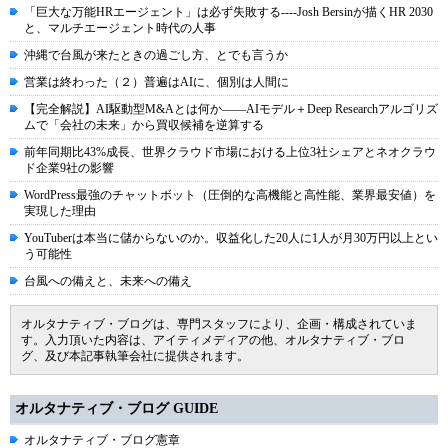
「巨大な万能HRエージェント」は必ず失敗する----Josh Bersinが描くHR 2030
と、マルチエージェント時代の人事
沖縄で台風が来たときの過ごし方、とでも言うか
営業は終わった（２）普遍はAIに、個別は人間に
【完全解説】AI駆動型M&Aとは何か――AIモデル＋Deep Researchアルゴリズ
ムで「会社の未来」から買収候補を逆算する
前年同期比43%成長、世界クラウド市場における上位3社シェアとネオクラウ
ド企業9社の影響
WordPress最強のチャットボット（圧倒的な高機能と高性能、業界最安値）を
実現した理由
YouTuberは本当に儲からないのか。収益化した20人に1人が月30万円以上とい
う可能性
台風への備えと、未来への備え
オルタナティブ・ブログは、専門スタッフにより、企画・構成されていま
す。入力頂いた内容は、アイティメディアの他、オルタナティブ・ブロ
グ、及び本記事執筆会社に提供されます。
オルタナティブ・ブログ GUIDE
オルタナティブ・ブログ憲章