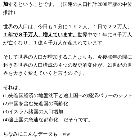
加
するということです。（国連の人口推計2008年版の中位
推計）
世界の人口は、今日も１分に１５２人、１日で２２万人、
１年で８千万人、増えています。
世界中で１年に６千万人
が亡くなり、１億４千万人が産まれています。
そして世界の人口が増加することよりも、今後40年の間に
起きる世界の人口構成の４つの歴史的変化が、21世紀の世
界を大きく変えていくと言うのです。
それは、
(1)先進国経済の地盤沈下と途上国への経済パワーのシフト
(2)中国を含む先進国の高齢化
(3)イスラム諸国の人口増加
(4)途上国の急速な都市化 だそうです。
ちなみにこんなデータも ww