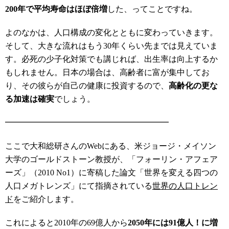
200年で平均寿命はほぼ倍増
した、ってことですね。
よのなかは、人口構成の変化とともに変わっていきます。
そして、大きな流れはもう30年くらい先までは見えていま
す。必死の少子化対策でも講じれば、出生率は向上するか
もしれません。日本の場合は、高齢者に富が集中してお
り、その彼らが自己の健康に投資するので、
高齢化の更な
る加速は確実
でしょう。
━━━━━━━━━━━━━━━━━━━━
ここで大和総研さんのWebにある、米ジョージ・メイソン
大学のゴールドストーン教授が、「フォーリン・アフェア
ーズ」（2010 No1）に寄稿した論文「世界を変える四つの
人口メガトレンズ」にて指摘されている
世界の人口トレン
ド
をご紹介します。
これによると2010年の69億人から
2050年には91億人！に増