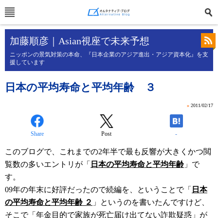
加藤順彦｜Asian視座で未来予想
ニッポンの景気対策の本命、『日本企業のアジア進出・アジア資本化』を支
援しています
日本の平均寿命と平均年齢 ３
»
2011/02/17
Share
Post
-
このブログで、これまでの2年半で最も反響が大きくかつ閲
覧数の多いエントリが「
日本の平均寿命と平均年齢
」で
す。
09年の年末に好評だったので続編を、ということで「
日本
の平均寿命と平均年齢 ２
」というのを書いたんですけど、
そこで「年金目的で家族が死亡届け出てない詐欺疑惑」が