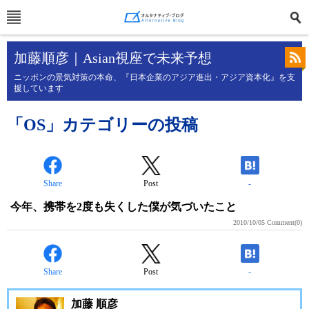
加藤順彦｜Asian視座で未来予想
ニッポンの景気対策の本命、『日本企業のアジア進出・アジア資本化』を支
援しています
「OS」カテゴリーの投稿
Share
Post
-
今年、携帯を2度も失くした僕が気づいたこと
2010/10/05
Comment(0)
Share
Post
-
加藤 順彦