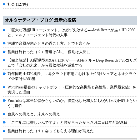
社会 (127件)
オルタナティブ・ブログ 最新の投稿
「巨大な万能HRエージェント」は必ず失敗する----Josh Bersinが描くHR 2030
と、マルチエージェント時代の人事
沖縄で台風が来たときの過ごし方、とでも言うか
営業は終わった（２）普遍はAIに、個別は人間に
【完全解説】AI駆動型M&Aとは何か――AIモデル＋Deep Researchアルゴリズ
ムで「会社の未来」から買収候補を逆算する
前年同期比43%成長、世界クラウド市場における上位3社シェアとネオクラウ
ド企業9社の影響
WordPress最強のチャットボット（圧倒的な高機能と高性能、業界最安値）を
実現した理由
YouTuberは本当に儲からないのか。収益化した20人に1人が月30万円以上とい
う可能性
台風への備えと、未来への備え
「ご年配には難しいんですよ」と君が言ったから八月二日は年配記念日
営業は終わった（１）会ってもらえる理由が消えた