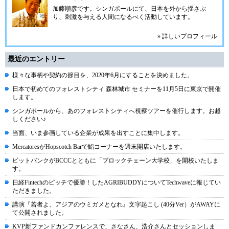
加藤順彦です。シンガポールにて、日本を外から揺さぶ
り、刺激を与える人間になるべく活動しています。
» 詳しいプロフィール
最近のエントリー
様々な事柄や契約の節目を、2020年6月にすることを決めました。
日本で初めてのフォレストシティ 森林城市 セミナーを11月5日に東京で開催
します。
シンガポールから、あのフォレストシティへ視察ツアーを催行します。お越
しください♪
当面、いま参画している企業が成果を出すことに集中します。
MercatoresがHopscotch Barで鮨コーナーを週末開店いたします。
ビットバンクがBCCCとともに「ブロックチェーン大学校」を開校いたしま
す。
日経Fintechのピッチで優勝！したAGRIBUDDYについてTechwaveに報じてい
ただきました。
講演『若者よ、アジアのウミガメとなれ』文字起こし (40分Ver）がAWAYに
て公開されました。
KVP新ファンドカンファレンスで、さなさん、浩介さんとセッションしま