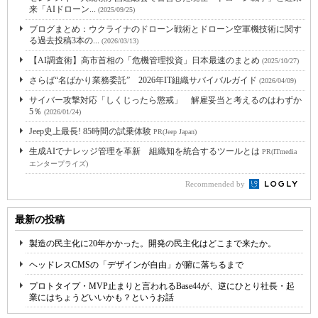
来「AIドローン...
(2025/09/25)
ブログまとめ：ウクライナのドローン戦術とドローン空軍機技術に関す
る過去投稿3本の...
(2026/03/13)
【AI調査術】高市首相の「危機管理投資」日本最速のまとめ
(2025/10/27)
さらば“名ばかり業務委託” 2026年IT組織サバイバルガイド
(2026/04/09)
サイバー攻撃対応「しくじったら懲戒」 解雇妥当と考えるのはわずか
5％
(2026/01/24)
Jeep史上最長! 85時間の試乗体験
PR(Jeep Japan)
生成AIでナレッジ管理を革新 組織知を統合するツールとは
PR(ITmedia
エンタープライズ)
Recommended by
最新の投稿
製造の民主化に20年かかった。開発の民主化はどこまで来たか。
ヘッドレスCMSの「デザインが自由」が腑に落ちるまで
プロトタイプ・MVP止まりと言われるBase44が、逆にひとり社長・起
業にはちょうどいいかも？というお話