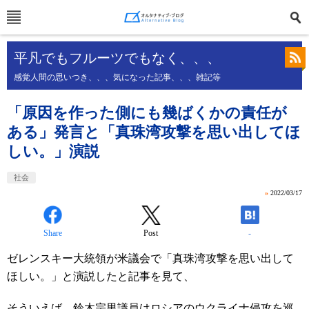
平凡でもフルーツでもなく、、、
感覚人間の思いつき、、、気になった記事、、、雑記等
「原因を作った側にも幾ばくかの責任が
ある」発言と「真珠湾攻撃を思い出してほ
しい。」演説
社会
»
2022/03/17
Share
Post
-
ゼレンスキー大統領が米議会で「真珠湾攻撃を思い出して
ほしい。」と演説したと記事を見て、
そういえば、鈴木宗男議員はロシアのウクライナ侵攻を巡