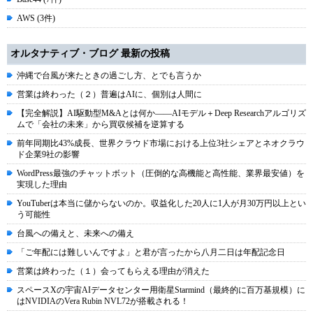
AWS (3件)
オルタナティブ・ブログ 最新の投稿
沖縄で台風が来たときの過ごし方、とでも言うか
営業は終わった（２）普遍はAIに、個別は人間に
【完全解説】AI駆動型M&Aとは何か――AIモデル＋Deep Researchアルゴリズ
ムで「会社の未来」から買収候補を逆算する
前年同期比43%成長、世界クラウド市場における上位3社シェアとネオクラウ
ド企業9社の影響
WordPress最強のチャットボット（圧倒的な高機能と高性能、業界最安値）を
実現した理由
YouTuberは本当に儲からないのか。収益化した20人に1人が月30万円以上とい
う可能性
台風への備えと、未来への備え
「ご年配には難しいんですよ」と君が言ったから八月二日は年配記念日
営業は終わった（１）会ってもらえる理由が消えた
スペースXの宇宙AIデータセンター用衛星Starmind（最終的に百万基規模）に
はNVIDIAのVera Rubin NVL72が搭載される！