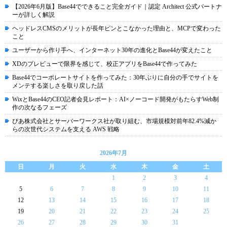
【2026年6月版】Base44でできること完全ガイド｜認定 Architect 公式パートナ
ーが詳しく解説
ヘッドレスCMSのメリットが長年ピンとこなかった理由と、MCPで変わった
こと
ユーザーから作り手へ、インターネット30年の進化とBase44が変えたこと
XDのプレビューで限界を感じて、校正アプリをBase44で作ってみた
Base44でコーポレートサイトを作ってみた：30年ぶりに自分の手でサイトを
メンテする楽しさを取り戻した話
WixとBase44のCEO記者会見レポート：AI×ノーコード開発がもたらすWeb制
作の次なるフェーズ
ぴあ株式会社とサーバーワークス社が取り組む、市場規模対前年82.4%減か
らの次世代システムを支える AWS 戦略
2026年7月
日
月
火
水
木
金
土
1
2
3
4
5
6
7
8
9
10
11
12
13
14
15
16
17
18
19
20
21
22
23
24
25
26
27
28
29
30
31