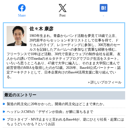
Share
Post
-
佐々木 康彦
1965年生まれ。青森からバンド活動を夢見て18歳で上京、
20代前半からセッションギタリストとして仕事を得て、ド
リカムのライブ、レコーディングに参加し、300万枚のセー
ルスを記録したアルバムへの参加など貴重な経験を積む。
フリーランスで10年ほど活動、30代で音楽とウェブの制作会社を起業。 友
人からの誘いでITmediaのオルタナティブブログでブログ生活をスタート。
いろいろ思うところあり、47歳で大学に編入し、そのまま大学院に進んで
経営管理のMBAを取得したのが52歳。2026年、Base44公式パートナー：認
定アーキテクトとして、日本企業向けのBase44活用支援に取り組んでい
る。
» 詳しいプロフィール
最近のエントリー
製造の民主化に20年かかった。開発の民主化はどこまで来たか。
ヘッドレスCMSの「デザインが自由」が腑に落ちるまで
プロトタイプ・MVP止まりと言われるBase44が、逆にひとり社長・起業には
ちょうどいいかも？というお話