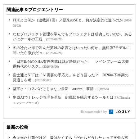
関連記事＆ブログエントリー
FDEとは何か（連載第1回）／従来のSEと、何が決定的に違うのか
(2026/
08/03)
なぜプロジェクト管理を学んでもプロジェクトは成功しないのか、ある
いはケーキの工程...
(2026/07/28)
冬の冷たい海で叫んだ英雄の名言とはいったい何か。無料版7モデルに
聞いたら微妙だっ...
(2026/07/28)
「日本IBMのNHK案件失敗は既定路線だった」 メインフレーム大撤
退時代のリスク...
(2026/08/06)
富士通とNECは「AI需要の手応え」をどう語った？ 2026年下半期の
見通しを考...
(2026/08/03)
堅牢さ・コスパだけじゃない最新「arrows」事情
PR(arrows)
生成AIでナレッジ管理を革新 組織知を統合するツールとは
PR(ITmedia
エンタープライズ)
Recommended by
最新の投稿
今は当たり前だけど、昔はなくても「だからどうした」って文句も言