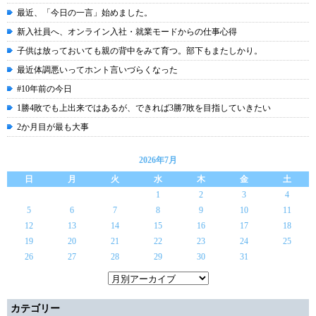
最近、「今日の一言」始めました。
新入社員へ、オンライン入社・就業モードからの仕事心得
子供は放っておいても親の背中をみて育つ。部下もまたしかり。
最近体調悪いってホント言いづらくなった
#10年前の今日
1勝4敗でも上出来ではあるが、できれば3勝7敗を目指していきたい
2か月目が最も大事
2026年7月
日
月
火
水
木
金
土
1
2
3
4
5
6
7
8
9
10
11
12
13
14
15
16
17
18
19
20
21
22
23
24
25
26
27
28
29
30
31
カテゴリー