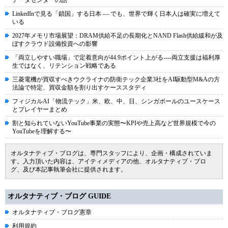
データセンターの話
LinkedInで見る「鎖国」する日本 ― でも、世界で輝く日本人は確実に増えて
いる
2027年メモリ市場展望：DRAM供給不足の長期化とNAND Flash供給緩和が及
ぼすクラウド設備投資への影響
「両立しやすい職場」で定着意向が44.9ポイント上がる----両立支援は福利厚
生ではなく、リテンション戦略である
三菱電機が買収すべきウクライナの防衛テック企業3社をAI駆動型M&Aの方
法論で特定、買収金額を割り出すケーススタディ
フィジカルAI「物流テック」米、欧、中、日、シンガポールのユースケース
とプレイヤーまとめ
割と知られていないYouTube事業の実態〜KPIや売上高など世界規模で今の
YouTubeを理解する〜
オルタナティブ・ブログは、専門スタッフにより、企画・構成されていま
す。入力頂いた内容は、アイティメディアの他、オルタナティブ・ブロ
グ、及び本記事執筆会社に提供されます。
オルタナティブ・ブログ GUIDE
オルタナティブ・ブログ憲章
利用規約