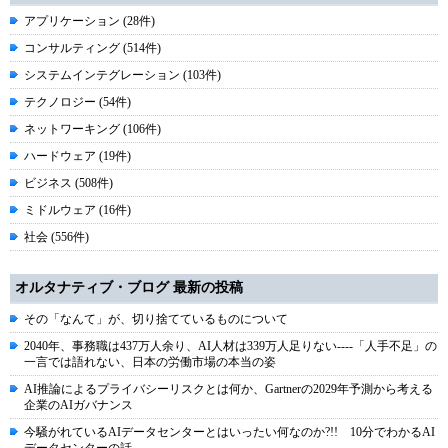
アプリケーション (28件)
コンサルティング (514件)
システムインテグレーション (103件)
テクノロジー (54件)
ネットワーキング (106件)
ハードウェア (19件)
ビジネス (508件)
ミドルウェア (16件)
社会 (556件)
オルタナティブ・ブログ 最新の投稿
その「なんて」が、切り捨てているものについて
2040年、事務職は437万人余り、AI人材は339万人足りない----「人手不足」の
一言では語れない、日本の労働市場の本当の姿
AI推論によるプライバシーリスクとは何か、Gartnerの2029年予測から考える
企業のAIガバナンス
今騒がれているAIデータセンターとはいったい何なのか?!! 10分でわかるAI