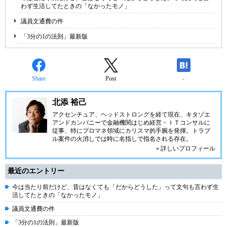
わず生活してたときの「なかったモノ」
議員文通費の件
「3分の1の法則」最新版
Share
Post
-
北添 裕己
アクセンチュア、ヘッドストロングを経て現在、キタゾエ
アンドカンパニーで金融機関はじめ経営・ＩＴコンサルに
従事、特にプロマネ領域にカリスマ的手腕を発揮。トラブ
ル案件の火消しでは時に名指しで指名される存在。
» 詳しいプロフィール
最近のエントリー
今は当たり前だけど、昔はなくても「だからどうした」って文句も言わず生
活してたときの「なかったモノ」
議員文通費の件
「3分の1の法則」最新版