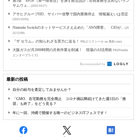
第3章 SPOF（単一障害点）を潰す経営設計 - 出荷業務を止めないラン
サムウェ...
(2025/10/17)
アサヒグループHD、サイバー攻撃で国内業務停止 情報漏えいは否定
(2025/10/03)
Nintendo Switchのネットサービスさえ止めた「AWS障害」 CIOが...
(20
25/12/09)
『ザ セラム』の知られざる実力に迫る！
PR(エリクシール on 美的.com)
大阪ガスが月2000時間の共有作業を削減！ 現場のAI活用術
PR(ITmedia
エンタープライズ)
Recommended by
最新の投稿
自分の給与を査定してみませんか？
「GMO、在宅勤務を完全廃止 コロナ禍以降続けてきた週1日の「推
奨」も終了」をどう見る？
年に一回、沖縄で開催する唯一のビジネスITフェスです！