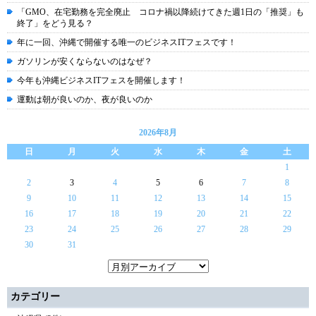
「GMO、在宅勤務を完全廃止 コロナ禍以降続けてきた週1日の「推奨」も
終了」をどう見る？
年に一回、沖縄で開催する唯一のビジネスITフェスです！
ガソリンが安くならないのはなぜ？
今年も沖縄ビジネスITフェスを開催します！
運動は朝が良いのか、夜が良いのか
2026年8月
日
月
火
水
木
金
土
1
2
3
4
5
6
7
8
9
10
11
12
13
14
15
16
17
18
19
20
21
22
23
24
25
26
27
28
29
30
31
カテゴリー