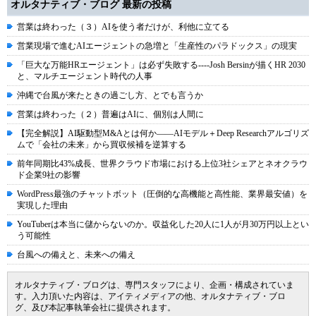
オルタナティブ・ブログ 最新の投稿
営業は終わった（３）AIを使う者だけが、利他に立てる
営業現場で進むAIエージェントの急増と「生産性のパラドックス」の現実
「巨大な万能HRエージェント」は必ず失敗する----Josh Bersinが描くHR 2030
と、マルチエージェント時代の人事
沖縄で台風が来たときの過ごし方、とでも言うか
営業は終わった（２）普遍はAIに、個別は人間に
【完全解説】AI駆動型M&Aとは何か――AIモデル＋Deep Researchアルゴリズ
ムで「会社の未来」から買収候補を逆算する
前年同期比43%成長、世界クラウド市場における上位3社シェアとネオクラウ
ド企業9社の影響
WordPress最強のチャットボット（圧倒的な高機能と高性能、業界最安値）を
実現した理由
YouTuberは本当に儲からないのか。収益化した20人に1人が月30万円以上とい
う可能性
台風への備えと、未来への備え
オルタナティブ・ブログは、専門スタッフにより、企画・構成されていま
す。入力頂いた内容は、アイティメディアの他、オルタナティブ・ブロ
グ、及び本記事執筆会社に提供されます。