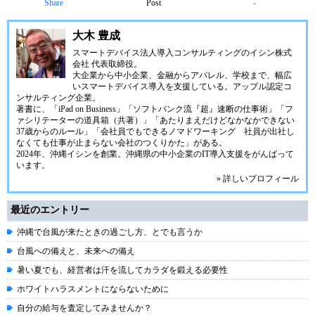
Share
Post
-
大木 豊成
スマートデバイス法人導入コンサルティングの
イシン株式
会社
代表取締役。
大企業から中小企業、金融からアパレル、学校まで、幅広
いスマートデバイス導入を支援している。アップル認定コ
ンサルティング企業。
著書に、「iPad on Business」「ソフトバンク流『超』速断の仕事術」「フ
ァシリテーターの道具箱（共著）」「あたりまえだけどなかなかできない
37歳からのルール」「会社員でもできるノマドワーキング 社員が出社し
なくても仕事が止まらない会社のつくりかた」がある。
2024年、
沖縄イシン
を創業。沖縄県の中小企業のIT導入支援をがんばって
います。
» 詳しいプロフィール
最近のエントリー
沖縄で台風が来たときの過ごし方、とでも言うか
台風への備えと、未来への備え
暑い夏でも、経営者は汗を流してカラダを鍛える必要性
ホワイトハラスメントにならないために
自分の給与を査定してみませんか？