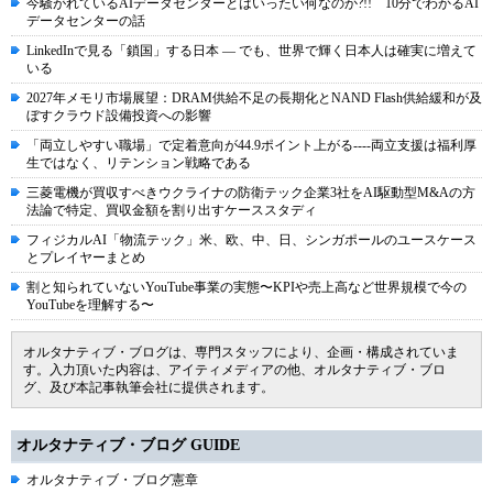
今騒がれているAIデータセンターとはいったい何なのか?!! 10分でわかるAI
データセンターの話
LinkedInで見る「鎖国」する日本 ― でも、世界で輝く日本人は確実に増えて
いる
2027年メモリ市場展望：DRAM供給不足の長期化とNAND Flash供給緩和が及
ぼすクラウド設備投資への影響
「両立しやすい職場」で定着意向が44.9ポイント上がる----両立支援は福利厚
生ではなく、リテンション戦略である
三菱電機が買収すべきウクライナの防衛テック企業3社をAI駆動型M&Aの方
法論で特定、買収金額を割り出すケーススタディ
フィジカルAI「物流テック」米、欧、中、日、シンガポールのユースケース
とプレイヤーまとめ
割と知られていないYouTube事業の実態〜KPIや売上高など世界規模で今の
YouTubeを理解する〜
オルタナティブ・ブログは、専門スタッフにより、企画・構成されていま
す。入力頂いた内容は、アイティメディアの他、オルタナティブ・ブロ
グ、及び本記事執筆会社に提供されます。
オルタナティブ・ブログ GUIDE
オルタナティブ・ブログ憲章