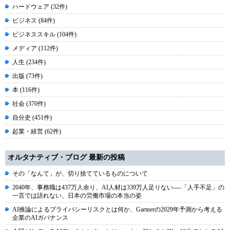
ハードウェア (32件)
ビジネス (84件)
ビジネススキル (104件)
メディア (112件)
人生 (234件)
出版 (73件)
本 (116件)
社会 (370件)
自分史 (451件)
起業・経営 (62件)
オルタナティブ・ブログ 最新の投稿
その「なんて」が、切り捨てているものについて
2040年、事務職は437万人余り、AI人材は339万人足りない----「人手不足」の
一言では語れない、日本の労働市場の本当の姿
AI推論によるプライバシーリスクとは何か、Gartnerの2029年予測から考える
企業のAIガバナンス