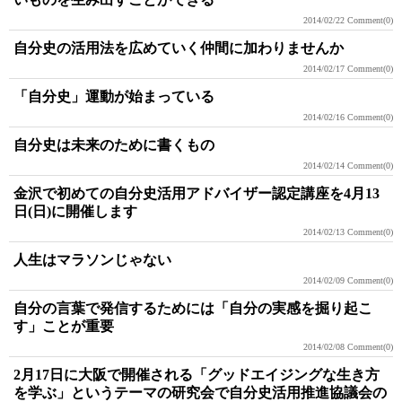
2014/02/22
Comment(0)
自分史の活用法を広めていく仲間に加わりませんか
2014/02/17
Comment(0)
「自分史」運動が始まっている
2014/02/16
Comment(0)
自分史は未来のために書くもの
2014/02/14
Comment(0)
金沢で初めての自分史活用アドバイザー認定講座を4月13
日(日)に開催します
2014/02/13
Comment(0)
人生はマラソンじゃない
2014/02/09
Comment(0)
自分の言葉で発信するためには「自分の実感を掘り起こ
す」ことが重要
2014/02/08
Comment(0)
2月17日に大阪で開催される「グッドエイジングな生き方
を学ぶ」というテーマの研究会で自分史活用推進協議会の