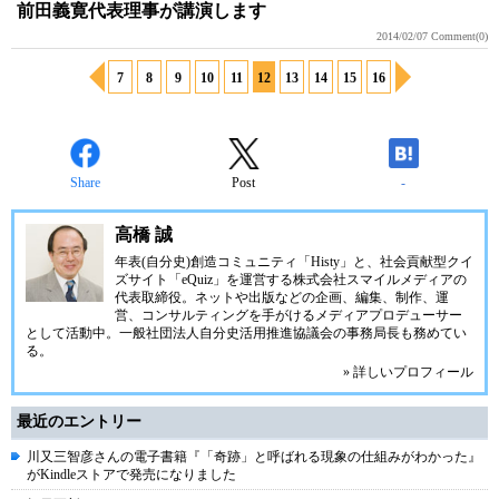
前田義寛代表理事が講演します
2014/02/07
Comment(0)
7
8
9
10
11
12
13
14
15
16
Share
Post
-
高橋 誠
年表(自分史)創造コミュニティ「
Histy
」と、社会貢献型クイ
ズサイト「
eQuiz
」を運営する
株式会社スマイルメディア
の
代表取締役。ネットや出版などの企画、編集、制作、運
営、コンサルティングを手がけるメディアプロデューサー
として活動中。
一般社団法人自分史活用推進協議会
の事務局長も務めてい
る。
» 詳しいプロフィール
最近のエントリー
川又三智彦さんの電子書籍『「奇跡」と呼ばれる現象の仕組みがわかった』
がKindleストアで発売になりました