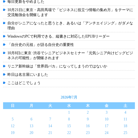
毎日更新をやめました
10月21日に東京・高田馬場で「ビジネスに役立つ情報の集め方」をテーマに
交流勉強会を開催します
自分がシニアになったと思うとき、あるいは「アンチエイジング」がダメな
理由
WindowsのPCで利用できる、縦書きに対応したEPUBリーダー
「自分史の元祖」が語る自分史の重要性
10月8日に東京･渋谷でシニアビジネスセミナー「元気シニア向けビッグビジ
ネスの可能性」が開催されます
リニア新幹線は「世界四バカ」になってしまうのではないか
昨日は名古屋にいました
ここはどこでしょう
2026年7月
日
月
火
水
木
金
土
1
2
3
4
5
6
7
8
9
10
11
12
13
14
15
16
17
18
19
20
21
22
23
24
25