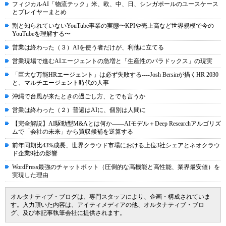
フィジカルAI「物流テック」米、欧、中、日、シンガポールのユースケース
とプレイヤーまとめ
割と知られていないYouTube事業の実態〜KPIや売上高など世界規模で今の
YouTubeを理解する〜
営業は終わった（３）AIを使う者だけが、利他に立てる
営業現場で進むAIエージェントの急増と「生産性のパラドックス」の現実
「巨大な万能HRエージェント」は必ず失敗する----Josh Bersinが描くHR 2030
と、マルチエージェント時代の人事
沖縄で台風が来たときの過ごし方、とでも言うか
営業は終わった（２）普遍はAIに、個別は人間に
【完全解説】AI駆動型M&Aとは何か――AIモデル＋Deep Researchアルゴリズ
ムで「会社の未来」から買収候補を逆算する
前年同期比43%成長、世界クラウド市場における上位3社シェアとネオクラウ
ド企業9社の影響
WordPress最強のチャットボット（圧倒的な高機能と高性能、業界最安値）を
実現した理由
オルタナティブ・ブログは、専門スタッフにより、企画・構成されていま
す。入力頂いた内容は、アイティメディアの他、オルタナティブ・ブロ
グ、及び本記事執筆会社に提供されます。