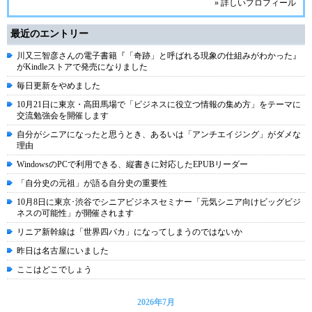
» 詳しいプロフィール
最近のエントリー
川又三智彦さんの電子書籍『「奇跡」と呼ばれる現象の仕組みがわかった』
がKindleストアで発売になりました
毎日更新をやめました
10月21日に東京・高田馬場で「ビジネスに役立つ情報の集め方」をテーマに
交流勉強会を開催します
自分がシニアになったと思うとき、あるいは「アンチエイジング」がダメな
理由
WindowsのPCで利用できる、縦書きに対応したEPUBリーダー
「自分史の元祖」が語る自分史の重要性
10月8日に東京･渋谷でシニアビジネスセミナー「元気シニア向けビッグビジ
ネスの可能性」が開催されます
リニア新幹線は「世界四バカ」になってしまうのではないか
昨日は名古屋にいました
ここはどこでしょう
2026年7月