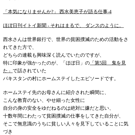
「本気になりませんか?」 西水美恵子が語る仕事-4
ほぼ日刊イトイ新聞 - それはまるで、 ダンスのように。
西水さんは世界銀行で、世界の貧困撲滅のための活動をさ
れてきた方で、
どちらの連載も興味深く読んでいたのですが、
特に印象が強かったのが、「ほぼ日」の
「第5回 鬼を見
た」
で話されていた
パキスタンの村にホームステイしたエピソードです。
ホームステイ先のお母さんに紹介された瞬間に、
こんな教育のない、やせ細った女性に
自分の身の安全をゆだねるのは絶対に嫌だと思い、
十数年間にわたって貧困撲滅の仕事をしてきた自分が、
そこで無意識のうちに貧しい人々を見下していることに気
づき