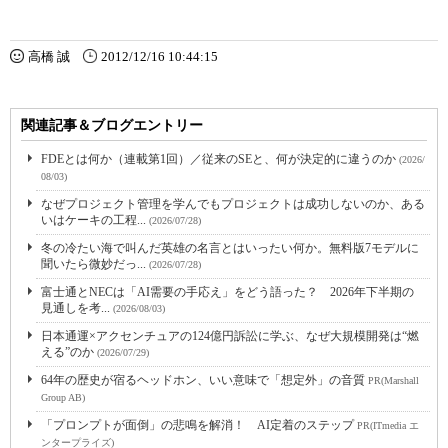
高橋 誠
2012/12/16 10:44:15
関連記事＆ブログエントリー
FDEとは何か（連載第1回）／従来のSEと、何が決定的に違うのか
(2026/
08/03)
なぜプロジェクト管理を学んでもプロジェクトは成功しないのか、ある
いはケーキの工程...
(2026/07/28)
冬の冷たい海で叫んだ英雄の名言とはいったい何か。無料版7モデルに
聞いたら微妙だっ...
(2026/07/28)
富士通とNECは「AI需要の手応え」をどう語った？ 2026年下半期の
見通しを考...
(2026/08/03)
日本通運×アクセンチュアの124億円訴訟に学ぶ、なぜ大規模開発は“燃
える”のか
(2026/07/29)
64年の歴史が宿るヘッドホン、いい意味で「想定外」の音質
PR(Marshall
Group AB)
「プロンプトが面倒」の悲鳴を解消！ AI定着のステップ
PR(ITmedia エ
ンタープライズ)