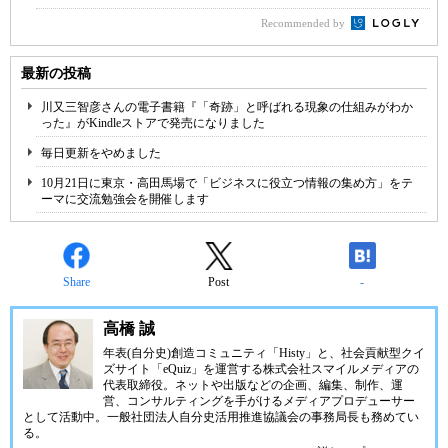
Recommended by
最新の投稿
川又三智彦さんの電子書籍『「奇跡」と呼ばれる現象の仕組みがわか
った』がKindleストアで発売になりました
毎日更新をやめました
10月21日に東京・高田馬場で「ビジネスに役立つ情報の集め方」をテ
ーマに交流勉強会を開催します
Share
Post
-
高橋 誠
年表(自分史)創造コミュニティ「
Histy
」と、社会貢献型クイ
ズサイト「
eQuiz
」を運営する
株式会社スマイルメディア
の
代表取締役。ネットや出版などの企画、編集、制作、運
営、コンサルティングを手がけるメディアプロデューサー
として活動中。
一般社団法人自分史活用推進協議会
の事務局長も務めてい
る。