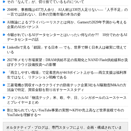
その「なんて」が、切り捨てているものについて
2040年、事務職は437万人余り、AI人材は339万人足りない----「人手不足」の
一言では語れない、日本の労働市場の本当の姿
AI推論によるプライバシーリスクとは何か、Gartnerの2029年予測から考える
企業のAIガバナンス
今騒がれているAIデータセンターとはいったい何なのか?!! 10分でわかるAI
データセンターの話
LinkedInで見る「鎖国」する日本 ― でも、世界で輝く日本人は確実に増えて
いる
2027年メモリ市場展望：DRAM供給不足の長期化とNAND Flash供給緩和が及
ぼすクラウド設備投資への影響
「両立しやすい職場」で定着意向が44.9ポイント上がる----両立支援は福利厚
生ではなく、リテンション戦略である
三菱電機が買収すべきウクライナの防衛テック企業3社をAI駆動型M&Aの方
法論で特定、買収金額を割り出すケーススタディ
フィジカルAI「物流テック」米、欧、中、日、シンガポールのユースケース
とプレイヤーまとめ
割と知られていないYouTube事業の実態〜KPIや売上高など世界規模で今の
YouTubeを理解する〜
オルタナティブ・ブログは、専門スタッフにより、企画・構成されていま