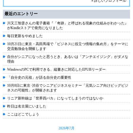
» 詳しいプロフィール
最近のエントリー
川又三智彦さんの電子書籍『「奇跡」と呼ばれる現象の仕組みがわかった』
がKindleストアで発売になりました
毎日更新をやめました
10月21日に東京・高田馬場で「ビジネスに役立つ情報の集め方」をテーマに
交流勉強会を開催します
自分がシニアになったと思うとき、あるいは「アンチエイジング」がダメな
理由
WindowsのPCで利用できる、縦書きに対応したEPUBリーダー
「自分史の元祖」が語る自分史の重要性
10月8日に東京･渋谷でシニアビジネスセミナー「元気シニア向けビッグビジ
ネスの可能性」が開催されます
リニア新幹線は「世界四バカ」になってしまうのではないか
昨日は名古屋にいました
ここはどこでしょう
2026年7月