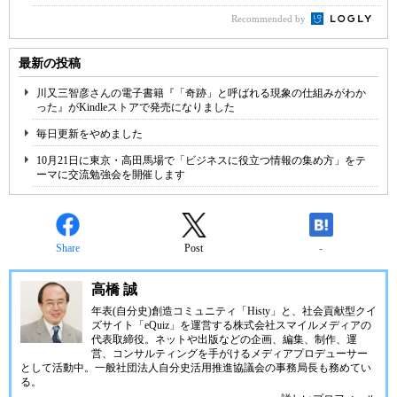
Recommended by
最新の投稿
川又三智彦さんの電子書籍『「奇跡」と呼ばれる現象の仕組みがわか
った』がKindleストアで発売になりました
毎日更新をやめました
10月21日に東京・高田馬場で「ビジネスに役立つ情報の集め方」をテ
ーマに交流勉強会を開催します
Share
Post
-
高橋 誠
年表(自分史)創造コミュニティ「
Histy
」と、社会貢献型クイ
ズサイト「
eQuiz
」を運営する
株式会社スマイルメディア
の
代表取締役。ネットや出版などの企画、編集、制作、運
営、コンサルティングを手がけるメディアプロデューサー
として活動中。
一般社団法人自分史活用推進協議会
の事務局長も務めてい
る。