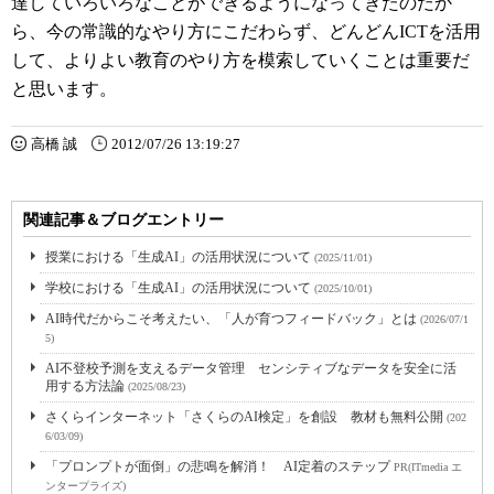
達していろいろなことができるようになってきたのだか
ら、今の常識的なやり方にこだわらず、どんどんICTを活用
して、よりよい教育のやり方を模索していくことは重要だ
と思います。
高橋 誠
2012/07/26 13:19:27
関連記事＆ブログエントリー
授業における「生成AI」の活用状況について
(2025/11/01)
学校における「生成AI」の活用状況について
(2025/10/01)
AI時代だからこそ考えたい、「人が育つフィードバック」とは
(2026/07/1
5)
AI不登校予測を支えるデータ管理 センシティブなデータを安全に活
用する方法論
(2025/08/23)
さくらインターネット「さくらのAI検定」を創設 教材も無料公開
(202
6/03/09)
「プロンプトが面倒」の悲鳴を解消！ AI定着のステップ
PR(ITmedia エ
ンタープライズ)