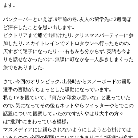
ます｡
バンクーバーといえば､9年前の冬､友人の留学先に2週間ほ
ど滞在したことを思い出します｡
ビクトリアまで船で出掛けたり､クリスマスパーティーに参
加したり､スカイトレインでメトロタウンへ行ったものの､
広すぎて迷子になったり･･･右も左も分からず､英語も今よ
りも話せなかったのに､無謀に町なかを一人歩きしまくった
旅でもありました｡
さて､今回のオリンピック､出発時からスノーボードの國母
選手の言動が､ちょっとした騒動になっています｡
私もTVを観ていて､『何だか印象が悪いな』と思っていた
ので､気になってその後もネットやらツイッターやらでこの
話題について観察していたのですが､やはり大半の方々
は"批判"にまわっている模様｡
マスメディアには踊らされないようにしようと心掛けては
いるものの､今回の問題についてはあまりにも"証拠"が多す