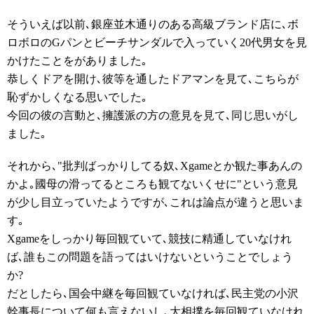
そういえば以前､銀座並木通りのある高級ブランド店に､ボ
ロボロのGパンとビーチサンダルで入っていく20代男女を見
かけたことをがありました｡
恭しくドアを開け､彼等を通したドアマンを見て､こちらが
恥ずかしくなる思いでした｡
今回の彼の言動と､擁護派の方の意見を見て､同じ思いがし
ました｡
それから､"批判ばっかりしてる奴､Xgameとか観た事あんの
かよ｡國母の滑ってるところも観てないくせに"という意見
が少し目立っていたようですが､これは論点が違うと思いま
す｡
Xgameをしっかり毎回観ていて､競技に精通していなけれ
ば､誰もこの問題を語ってはいけないということでしょう
か?
だとしたら､国会中継を毎回観ていなければ､民主党の小沢
幹事長について何も言えないし､大相撲を毎回観ていなけれ