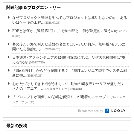
関連記事＆ブログエントリー
なぜプロジェクト管理を学んでもプロジェクトは成功しないのか、ある
いはケーキの工程...
(2026/07/28)
FDEとは何か（連載第1回）／従来のSEと、何が決定的に違うのか
(2026/
08/03)
冬の冷たい海で叫んだ英雄の名言とはいったい何か。無料版7モデルに
聞いたら微妙だっ...
(2026/07/28)
日本通運×アクセンチュアの124億円訴訟に学ぶ、なぜ大規模開発は“燃
える”のか
(2026/07/29)
「SIer丸投げ」からどう脱却する？ “非ITエンジニア9割”でシステム刷
新に挑...
(2026/07/29)
おかたづけもできる点がうれしい！ 動物の鳴き声やセリフが盛りだく
さんの「アニア ...
PR(タカラトミー｜Hugkum)
「プロンプトが面倒」の悲鳴を解消！ AI定着のステップ
PR(ITmedia エ
ンタープライズ)
Recommended by
最新の投稿