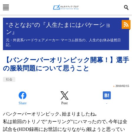
"さとなお"の『人生たまにはバケーショ
ン』
元・外資系ハードウェアメーカー･マーコム担当の、人生のお休み徒然日
記。
【バンクーバーオリンピック開幕！】選手
の服装問題について思うこと
社会
»
2010/02/15
Share
Post
-
バンクーバーオリンピック､始まりましたね｡
私は前回のトリノで"カーリング"にハマったので､今年は全
試合を(HDD録画にお世話になりながら)観ようと思ってい