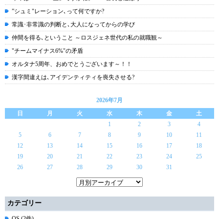
”シュミ"レーション､って何ですか?
常識･非常識の判断と､大人になってからの学び
仲間を得る､ということ ～ロスジェネ世代の私の就職観～
"チームマイナス6%"の矛盾
オルタナ5周年、おめでとうございます～！！
漢字間違えは､アイデンティティを喪失させる?
2026年7月
日
月
火
水
木
金
土
1
2
3
4
5
6
7
8
9
10
11
12
13
14
15
16
17
18
19
20
21
22
23
24
25
26
27
28
29
30
31
カテゴリー
OS (2件)