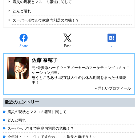
震災の現状とマスコミ報道に関して
どんど晴れ
スーパーボウルで家庭内別居の危機！？
Share
Post
-
佐藤 奈穂子
元･外資系ハードウェアメーカーのマーケティングコミュニ
ケーション担当｡
思うところあり､現在は人生のお休み期間をまったり堪能
中！
» 詳しいプロフィール
最近のエントリー
震災の現状とマスコミ報道に関して
どんど晴れ
スーパーボウルで家庭内別居の危機！？
今年は・・・「生」ですかね。 ～番長と遊ぼう！～