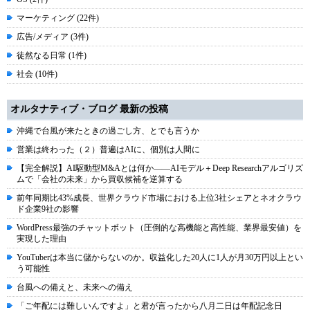
マーケティング (22件)
広告/メディア (3件)
徒然なる日常 (1件)
社会 (10件)
オルタナティブ・ブログ 最新の投稿
沖縄で台風が来たときの過ごし方、とでも言うか
営業は終わった（２）普遍はAIに、個別は人間に
【完全解説】AI駆動型M&Aとは何か――AIモデル＋Deep Researchアルゴリズ
ムで「会社の未来」から買収候補を逆算する
前年同期比43%成長、世界クラウド市場における上位3社シェアとネオクラウ
ド企業9社の影響
WordPress最強のチャットボット（圧倒的な高機能と高性能、業界最安値）を
実現した理由
YouTuberは本当に儲からないのか。収益化した20人に1人が月30万円以上とい
う可能性
台風への備えと、未来への備え
「ご年配には難しいんですよ」と君が言ったから八月二日は年配記念日