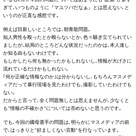
ぎて､いつものように『マユツバだなぁ』とは思えない､と
いうのが正直な感想です｡
例えば目新しいところでは､朝青龍問題｡
知人男性を殴ったとか殴らないとか､色々騒ぎ立てられてい
ましたが､結局のところどんな状況だったのかは､本人達し
か知る由もないわけです｡
もしかしたら何も無かったかもしれないし､情報が大げさに
流れているだけかもしれない｡
｢何が正確な情報なのか｣は分からないし､もちろんマスメデ
ィアだって暴行現場を見たわけでも､撮影していたわけでも
ない｡
だからと言って､全く問題無しとは思えませんが､少なくと
も"情報の不確かさ"については否めないと思うのです｡
でも､今回の國母選手の問題は､明らかにマスメディアの前
で､はっきりと"好ましくない言動"を行なっています｡