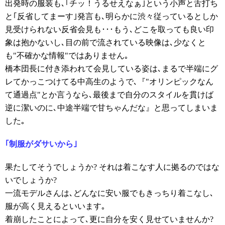
出発時の服装も､｢チッ！うるせえなぁ｣という小声と舌打ち
と｢反省してまーす｣発言も､明らかに渋々従っているとしか
見受けられない反省会見も･･･もう､どこを取っても良い印
象は抱かないし､目の前で流されている映像は､少なくと
も"不確かな情報"ではありません｡
橋本団長に付き添われて会見している姿は､まるで半端にグ
レてかっこつけてる中高生のようで､『"オリンピックなん
て通過点"とか言うなら､最後まで自分のスタイルを貫けば
逆に潔いのに､中途半端で甘ちゃんだな』と思ってしまいま
した｡
｢制服がダサいから｣
果たしてそうでしょうか? それは着こなす人に拠るのではな
いでしょうか?
一流モデルさんは､どんなに安い服でもきっちり着こなし､
服が高く見えるといいます｡
着崩したことによって､更に自分を安く見せていませんか?