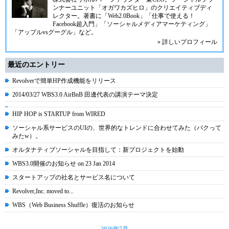
ンナーユニット「オガワカズヒロ」のクリエイティブディ
レクター。著書に「Web2.0Book」「仕事で使える！
Facebook超入門」「ソーシャルメディアマーケティング」
「アップルvsグーグル」など。
» 詳しいプロフィール
最近のエントリー
Revolverで簡単HP作成機能をリリース
2014/03/27 WBS3.0 AirBnB 田邊代表の講演テーマ決定
HIP HOP is STARTUP from WIRED
ソーシャル系サービスのUIの、世界的なトレンドに合わせてみた（パクって
みたw）。
オルタナティブソーシャルを目指して：新プロジェクトを始動
WBS3.0開催のお知らせ on 23 Jan 2014
スタートアップの社名とサービス名について
Revolver,Inc. moved to...
WBS（Web Business Shuffle）復活のお知らせ