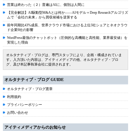
営業は終わった（２）普遍はAIに、個別は人間に
【完全解説】AI駆動型M&Aとは何か――AIモデル＋Deep Researchアルゴリズ
ムで「会社の未来」から買収候補を逆算する
前年同期比43%成長、世界クラウド市場における上位3社シェアとネオクラウ
ド企業9社の影響
WordPress最強のチャットボット（圧倒的な高機能と高性能、業界最安値）を
実現した理由
オルタナティブ・ブログは、専門スタッフにより、企画・構成されていま
す。入力頂いた内容は、アイティメディアの他、オルタナティブ・ブロ
グ、及び本記事執筆会社に提供されます。
オルタナティブ・ブログ GUIDE
オルタナティブ・ブログ憲章
利用規約
プライバシーポリシー
お問い合わせ
アイティメディアからのお知らせ