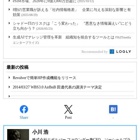
eSIM市場、2026年に6億3,000万台超に
(2025/10/12)
8割の営業職が訴える「社内情報格差」 企業に与える深刻な影響と有
効策
(2025/08/29)
シャドーITのリスクは「こう変わった」 “悪意なき情報漏えい”にどう
立ち向かう？
(2026/05/23)
生成AIでナレッジ管理を革新 組織知を統合するツールとは
PR(ITmedia
エンタープライズ)
Recommended by
最新の投稿
Revolverで簡単HP作成機能をリリース
2014/03/27 WBS3.0 AirBnB 田邊代表の講演テーマ決定
Share
Post
-
小川 浩
株式会社リボルバー ファウンダー兼CEO。ソーシャルプラ