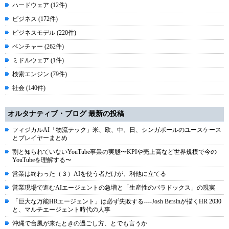
ハードウェア (12件)
ビジネス (172件)
ビジネスモデル (220件)
ベンチャー (262件)
ミドルウェア (1件)
検索エンジン (79件)
社会 (140件)
オルタナティブ・ブログ 最新の投稿
フィジカルAI「物流テック」米、欧、中、日、シンガポールのユースケース
とプレイヤーまとめ
割と知られていないYouTube事業の実態〜KPIや売上高など世界規模で今の
YouTubeを理解する〜
営業は終わった（３）AIを使う者だけが、利他に立てる
営業現場で進むAIエージェントの急増と「生産性のパラドックス」の現実
「巨大な万能HRエージェント」は必ず失敗する----Josh Bersinが描くHR 2030
と、マルチエージェント時代の人事
沖縄で台風が来たときの過ごし方、とでも言うか