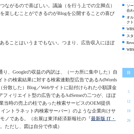
つながるので喜ばしい。議論（を行う上での立脚点）
ソー
合わ
を楽しむことができるのがBlogを公開することの喜び
オル
クト
WBS
スタ
ルにあることはいうまでもない。つまり、広告収入にほぼ
Revol
WBS
。
通り、Googleの収益の内訳は、（一カ所に集中した）自
日
イトの検索結果に対する検索連動型広告であるAdWords
（分散した）Blog／Webサイトに貼付けられた小額課金
5
アフィリエイト型の広告であるAdSenseの二つが、ほぼ
12
創業当時の売上の柱であった検索サービスのOEM提供
ppliance＝イントラネット内検索サーバー）のような企業向けサ
19
モノである。（出展は東洋経済新報社の『
最新版 IT・
26
。ただし、図は自分で作成）