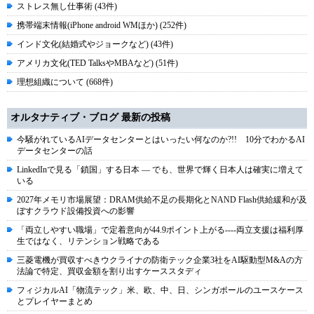
ストレス無し仕事術 (43件)
携帯端末情報(iPhone android WMほか) (252件)
インド文化(結婚式やジョークなど) (43件)
アメリカ文化(TED TalksやMBAなど) (51件)
理想組織について (668件)
オルタナティブ・ブログ 最新の投稿
今騒がれているAIデータセンターとはいったい何なのか?!! 10分でわかるAI
データセンターの話
LinkedInで見る「鎖国」する日本 ― でも、世界で輝く日本人は確実に増えて
いる
2027年メモリ市場展望：DRAM供給不足の長期化とNAND Flash供給緩和が及
ぼすクラウド設備投資への影響
「両立しやすい職場」で定着意向が44.9ポイント上がる----両立支援は福利厚
生ではなく、リテンション戦略である
三菱電機が買収すべきウクライナの防衛テック企業3社をAI駆動型M&Aの方
法論で特定、買収金額を割り出すケーススタディ
フィジカルAI「物流テック」米、欧、中、日、シンガポールのユースケース
とプレイヤーまとめ