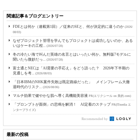
関連記事＆ブログエントリー
FDEとは何か（連載第1回）／従来のSEと、何が決定的に違うのか
(2026/
08/03)
なぜプロジェクト管理を学んでもプロジェクトは成功しないのか、ある
いはケーキの工程...
(2026/07/28)
冬の冷たい海で叫んだ英雄の名言とはいったい何か。無料版7モデルに
聞いたら微妙だっ...
(2026/07/28)
富士通とNECは「AI需要の手応え」をどう語った？ 2026年下半期の
見通しを考...
(2026/08/03)
「日本IBMのNHK案件失敗は既定路線だった」 メインフレーム大撤
退時代のリスク...
(2026/08/06)
マルチ効果で健やかな肌へ導く高機能美容液
PR(エリクシール on 美的.com)
「プロンプトが面倒」の悲鳴を解消！ AI定着のステップ
PR(ITmedia エ
ンタープライズ)
Recommended by
最新の投稿