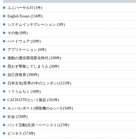
ユニバーサルIT (1件)
English Essays (134件)
システムインテグレーション (3件)
その他 (8件)
ハードウェア (10件)
アプリケーション (6件)
激動の通信環境変化時代 (109件)
思わず尊敬してしまう人 (20件)
自己啓発系 (596件)
日本文化(世界の中のニッポン) (121件)
ＩＴうんちく (18件)
CACHATTOという製品 (161件)
ルンバレポート(掃除機のルンバ) (34件)
社会 (230件)
バンド活動(生涯一ベーシスト) (25件)
ビジネス (573件)