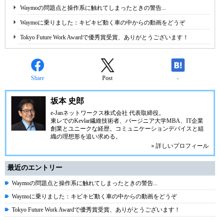
Waymoの問題点と操作系に触れてしまったときの警告...
Waymoに乗りました：キビキビ動く車の中からの動画をどうぞ
Tokyo Future Work Awardで優秀賞受賞、ありがとうございます！
Share
Post
-
坂本 史郎
e-Janネットワークス株式会社
代表取締役。
東レでのKevlar繊維技術者、
バージニア大学MBA
、IT企業
創業とユニークな経歴。
コミュニケーション
デバイスと組
織の理想形を追い求める。
» 詳しいプロフィール
最近のエントリー
Waymoの問題点と操作系に触れてしまったときの警告...
Waymoに乗りました：キビキビ動く車の中からの動画をどうぞ
Tokyo Future Work Awardで優秀賞受賞、ありがとうございます！