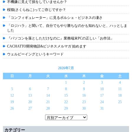
不機嫌に見えて損をしていませんか？
桜猫(さくらねこ)ってご存じですか？
「コンフィギュレーター」に見るポルシェ・ビジネスの凄さ
「ロジハラ」と聞いて、自分でもやり勝ちなのかも知れないと、ハッとしま
した
『パソコンを落としただけなのに』業務端末PCの正しい「お作法」
CACHATTO開発物語&ビジネスメルマガ 始めます
ウェルビーイングというキーワード
2026年7月
日
月
火
水
木
金
土
1
2
3
4
5
6
7
8
9
10
11
12
13
14
15
16
17
18
19
20
21
22
23
24
25
26
27
28
29
30
31
カテゴリー