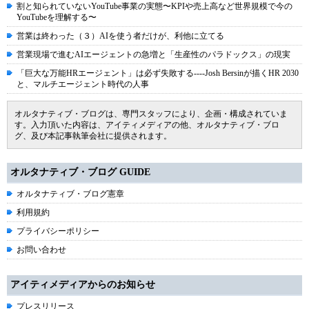
割と知られていないYouTube事業の実態〜KPIや売上高など世界規模で今の
YouTubeを理解する〜
営業は終わった（３）AIを使う者だけが、利他に立てる
営業現場で進むAIエージェントの急増と「生産性のパラドックス」の現実
「巨大な万能HRエージェント」は必ず失敗する----Josh Bersinが描くHR 2030
と、マルチエージェント時代の人事
オルタナティブ・ブログは、専門スタッフにより、企画・構成されていま
す。入力頂いた内容は、アイティメディアの他、オルタナティブ・ブロ
グ、及び本記事執筆会社に提供されます。
オルタナティブ・ブログ GUIDE
オルタナティブ・ブログ憲章
利用規約
プライバシーポリシー
お問い合わせ
アイティメディアからのお知らせ
プレスリリース