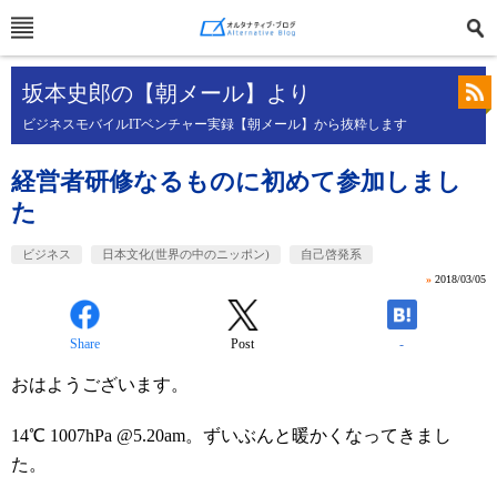
坂本史郎の【朝メール】より
ビジネスモバイルITベンチャー実録【朝メール】から抜粋します
経営者研修なるものに初めて参加しまし
た
ビジネス
日本文化(世界の中のニッポン)
自己啓発系
»
2018/03/05
Share
Post
-
おはようございます。
14℃ 1007hPa @5.20am。ずいぶんと暖かくなってきまし
た。