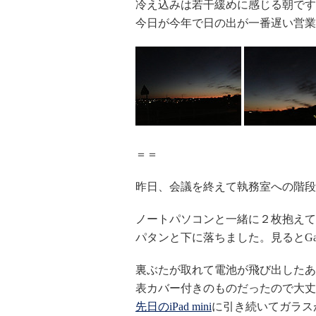
冷え込みは若干緩めに感じる朝です
今日が今年で日の出が一番遅い営業
＝＝
昨日、会議を終えて執務室への階段
ノートパソコンと一緒に２枚抱えて
パタンと下に落ちました。見るとGalax
裏ぶたが取れて電池が飛び出したあ
表カバー付きのものだったので大丈
先日のiPad mini
に引き続いてガラス