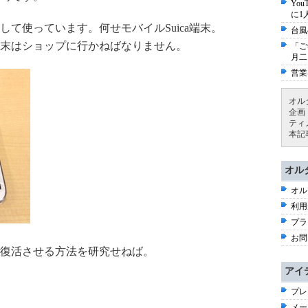
Yo
に1
て使っています。何せモバイルSuica端末。
台風
末はショップに行かねばなりません。
「ご
月二
営業
オル
企画
ティ
本記
オル
オル
利用
プラ
お問
復活させる方法を研究せねば。
アイ
プレ
メー