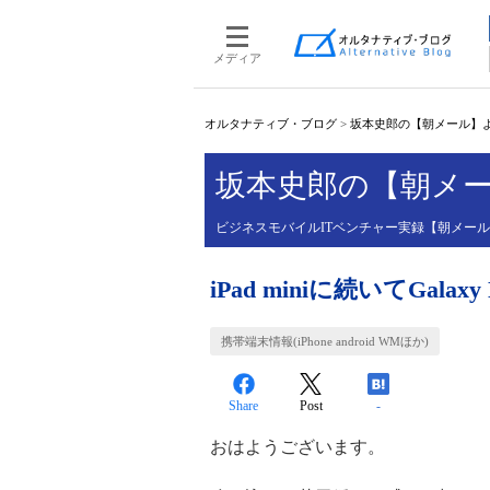
メディア
オルタナティブ・ブログ
>
坂本史郎の【朝メール】
坂本史郎の【朝メ
ビジネスモバイルITベンチャー実録【朝メー
iPad miniに続いてGalax
携帯端末情報(iPhone android WMほか)
Share
Post
-
おはようございます。