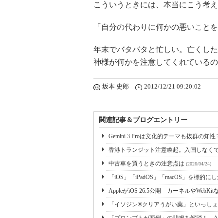
こういうときには、本当にこう考え
「自分の代わりに何かの悪いことを
年末でバタバタと忙しい。亡くした
神様が何かを注意してくれているの
坂本 史郎
2012/12/21 09:20:02
関連記事＆ブログエントリー
Gemini 3 Proは文化的テーマも抜群の
香港トランジット注意喚起。入国しなく
中古車を買うときの注意点は
(2026/04/24)
「iOS」「iPadOS」「macOS」を標的
AppleがiOS 26.5公開 カーネルやWebK
「イソジン®クリアうがい薬」といっしょ