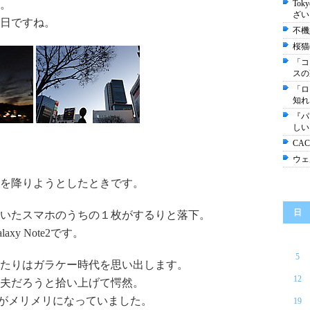
。
Tok
ざい
日ですね。
不機
桜猫
「コ
スの
「ロ
知れ
『パ
しい
CA
ウェ
を降りようとしたときです。
日
いたスマホのうちの１枚がするりと落下。
y Note2です。
5
たりはガラケー時代を思い出します。
12
夫だろうと拾い上げて愕然。
がメリメリになっていました。
19