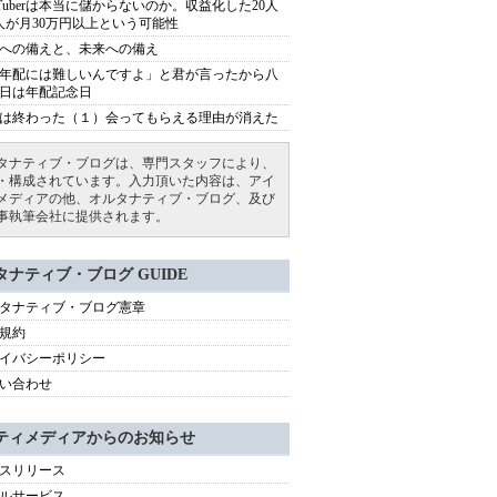
uTuberは本当に儲からないのか。収益化した20人
人が月30万円以上という可能性
への備えと、未来への備え
年配には難しいんですよ」と君が言ったから八
日は年配記念日
は終わった（１）会ってもらえる理由が消えた
タナティブ・ブログは、専門スタッフにより、
・構成されています。入力頂いた内容は、アイ
メディアの他、オルタナティブ・ブログ、及び
事執筆会社に提供されます。
タナティブ・ブログ GUIDE
タナティブ・ブログ憲章
規約
イバシーポリシー
い合わせ
ティメディアからのお知らせ
スリリース
ルサービス