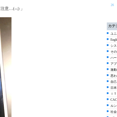
26
…(--;) 」
カテ
ユニ
Engl
シス
その他
ハー
アプ
激動
思わ
自己
日本
ＩＴ
CAC
ルン
社会 