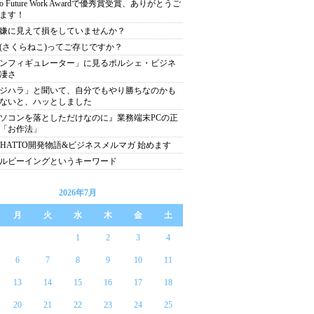
yo Future Work Awardで優秀賞受賞、ありがとうご
ます！
嫌に見えて損をしていませんか？
(さくらねこ)ってご存じですか？
ンフィギュレーター」に見るポルシェ・ビジネ
凄さ
ジハラ」と聞いて、自分でもやり勝ちなのかも
ないと、ハッとしました
ソコンを落としただけなのに』業務端末PCの正
「お作法」
CHATTO開発物語&ビジネスメルマガ 始めます
ルビーイングというキーワード
2026年7月
月
火
水
木
金
土
1
2
3
4
6
7
8
9
10
11
13
14
15
16
17
18
20
21
22
23
24
25