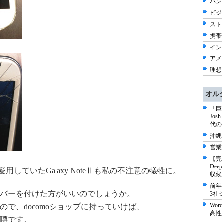
バン
ビジネ
スト
携帯端
イン
アメリ
理想
オル
「巨
Jo
代の
沖縄
営業
【完
De
に愛用していたGalaxy NoteⅡも私の不注意の犠牲に。
収候
前年
バーを付けた方がいいのでしょうか。
3社
Wo
で、docomoショップに持っていけば、
高性
の噂です。