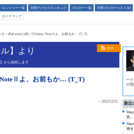
エントリー一覧
月間アクセスランキング
ブロガー一覧
月間ブロガーベスト30
ガイドマップ
より
>
iPad miniに続いてGalaxy NoteⅡよ、お前もか… (T_T)
ール】より
RSS
ル】から抜粋します
y NoteⅡよ、お前もか… (T_T)
ーク
の理
»
2012/12/21
最近
Wa
告...
Wa
画を