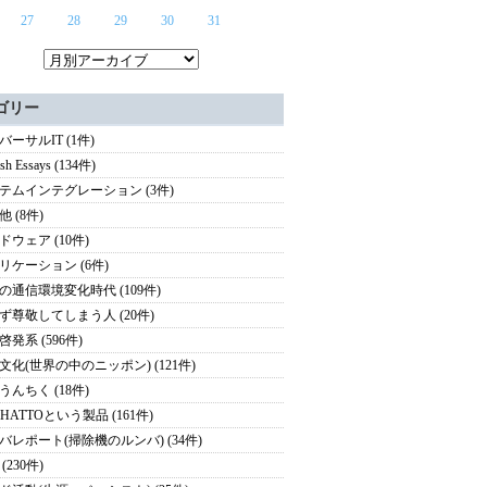
27
28
29
30
31
ゴリー
バーサルIT (1件)
ish Essays (134件)
テムインテグレーション (3件)
 (8件)
ドウェア (10件)
リケーション (6件)
の通信環境変化時代 (109件)
ず尊敬してしまう人 (20件)
啓発系 (596件)
文化(世界の中のニッポン) (121件)
うんちく (18件)
HATTOという製品 (161件)
バレポート(掃除機のルンバ) (34件)
(230件)