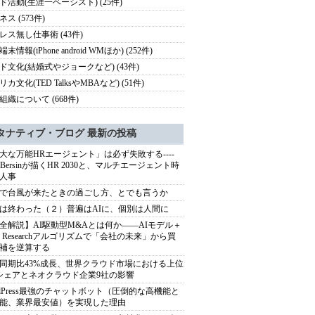
ド活動(生涯一ベーシスト) (25件)
ス (573件)
レス無し仕事術 (43件)
末情報(iPhone android WMほか) (252件)
ド文化(結婚式やジョークなど) (43件)
カ文化(TED TalksやMBAなど) (51件)
組織について (668件)
タナティブ・ブログ 最新の投稿
大な万能HRエージェント」は必ず失敗する----
sh Bersinが描くHR 2030と、マルチエージェント時
人事
で台風が来たときの過ごし方、とでも言うか
は終わった（２）普遍はAIに、個別は人間に
全解説】AI駆動型M&Aとは何か――AIモデル＋
ep Researchアルゴリズムで「会社の未来」から買
補を逆算する
同期比43%成長、世界クラウド市場における上位
シェアとネオクラウド企業9社の影響
rdPress最強のチャットボット（圧倒的な高機能と
能、業界最安値）を実現した理由