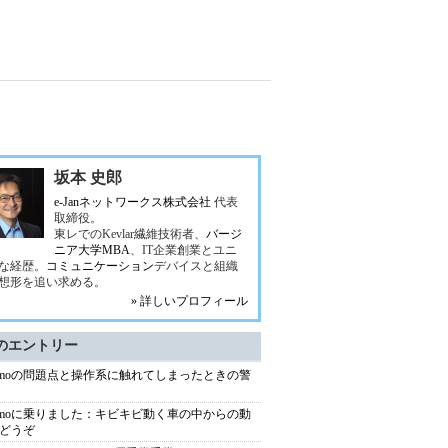
坂本 史郎
e-Janネットワークス株式会社
代表
取締役。
東レでのKevlar繊維技術者、
バージ
ニア大学MBA
、IT企業創業とユニ
な経歴。
コミュニケーション
デバイスと組織
想形を追い求める。
» 詳しいプロフィール
のエントリー
ymoの問題点と操作系に触れてしまったときの警
ymoに乗りました：キビキビ動く車の中からの動
どうぞ