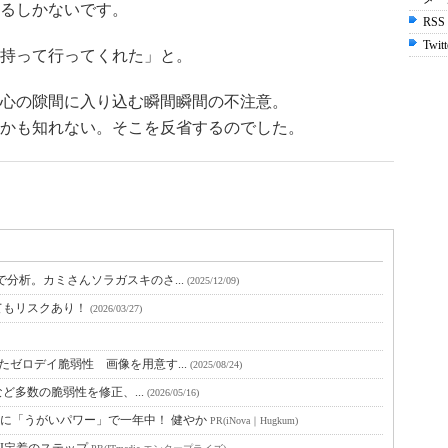
るしかないです。
RSS
Twitt
持って行ってくれた」と。
心の隙間に入り込む瞬間瞬間の不注意。
かも知れない。そこを反省するのでした。
知性で分析。カミさんソラガスキのさ...
(2025/12/09)
てもリスクあり！
(2026/03/27)
にしたゼロデイ脆弱性 画像を用意す...
(2025/08/24)
itなど多数の脆弱性を修正、...
(2026/05/16)
に「うがいパワー」で一年中！ 健やか
PR(iNova｜Hugkum)