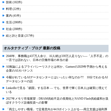
技術 (182件)
料理 (22件)
案内 (41件)
生活 (200件)
社会 (208件)
絵と詩と音楽 (217件)
オルタナティブ・ブログ 最新の投稿
2040年、事務職は437万人余り、AI人材は339万人足りない----「人手不足」の
一言では語れない、日本の労働市場の本当の姿
AI推論によるプライバシーリスクとは何か、Gartnerの2029年予測から考える
企業のAIガバナンス
今騒がれているAIデータセンターとはいったい何なのか?!! 10分でわかるAI
データセンターの話
LinkedInで見る「鎖国」する日本 ― でも、世界で輝く日本人は確実に増えて
いる
2027年メモリ市場展望：DRAM供給不足の長期化とNAND Flash供給緩和が及
ぼすクラウド設備投資への影響
「両立しやすい職場」で定着意向が44.9ポイント上がる----両立支援は福利厚