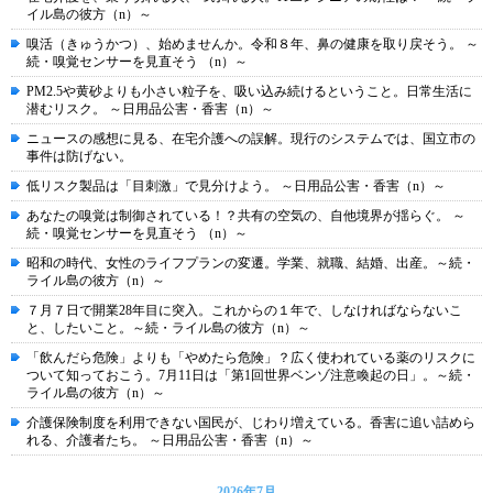
イル島の彼方（n）～
嗅活（きゅうかつ）、始めませんか。令和８年、鼻の健康を取り戻そう。 ～
続・嗅覚センサーを見直そう （n）～
PM2.5や黄砂よりも小さい粒子を、吸い込み続けるということ。日常生活に
潜むリスク。 ～日用品公害・香害（n）～
ニュースの感想に見る、在宅介護への誤解。現行のシステムでは、国立市の
事件は防げない。
低リスク製品は「目刺激」で見分けよう。 ～日用品公害・香害（n）～
あなたの嗅覚は制御されている！？共有の空気の、自他境界が揺らぐ。 ～
続・嗅覚センサーを見直そう （n）～
昭和の時代、女性のライフプランの変遷。学業、就職、結婚、出産。～続・
ライル島の彼方（n）～
７月７日で開業28年目に突入。これからの１年で、しなければならないこ
と、したいこと。～続・ライル島の彼方（n）～
「飲んだら危険」よりも「やめたら危険」？広く使われている薬のリスクに
ついて知っておこう。7月11日は「第1回世界ベンゾ注意喚起の日」。～続・
ライル島の彼方（n）～
介護保険制度を利用できない国民が、じわり増えている。香害に追い詰めら
れる、介護者たち。 ～日用品公害・香害（n）～
2026年7月