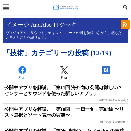
イメージ AndAlso ロジック
ヴィジュアル、サウンド、テキスト、コードの間を彷徨いながら、感じたこ
と考えたことを綴ります。
「技術」カテゴリーの投稿 (12/19)
Share
Post
-
公開中アプリを解説。「第11回 海外向け公開は難しい？
センサーとサウンドを使った新しいアプリ」
2012/05/07
Comment(0)
公開中アプリを解説。「第10回 「一日一句」完結編 〜リ
スト選択とソート表示の実装〜」
2012/05/02
Comment(0)
公開中アプリを解説。「第9回 翻訳と、facebookへの投稿