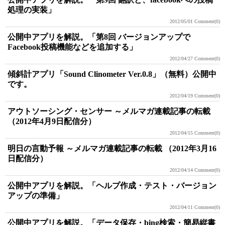
処理の実装」
2012/05/01
Comment(0)
公開中アプリを解説。「第8回 バージョンアップで
Facebook投稿機能などを追加する」
2012/04/27
Comment(0)
傾斜計アプリ「Sound Clinometer Ver.0.8」（無料）公開中
です。
2012/04/19
Comment(0)
アウトソーシング・センサー ～メルマガ連載記事の転載
（2012年4月9日配信分）
2012/04/15
Comment(0)
明日の言動予報 ～メルマガ連載記事の転載 （2012年3月16
日配信分）
2012/04/14
Comment(0)
公開中アプリを解説。「ヘルプ作成・テスト・バージョン
アップの準備」
2012/04/11
Comment(0)
公開中アプリを解説。「データ保存・bing検索・簡易縦書