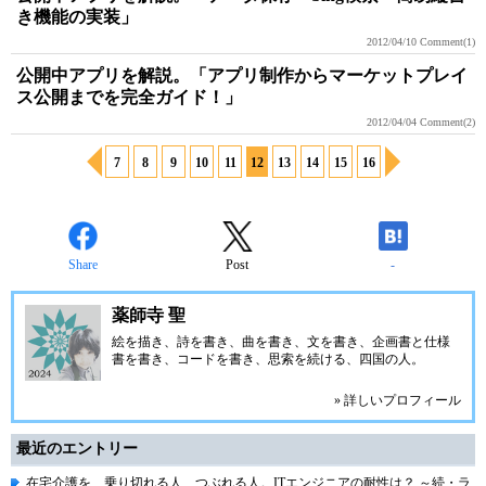
き機能の実装」
2012/04/10
Comment(1)
公開中アプリを解説。「アプリ制作からマーケットプレイ
ス公開までを完全ガイド！」
2012/04/04
Comment(2)
7
8
9
10
11
12
13
14
15
16
Share
Post
-
薬師寺 聖
絵を描き、詩を書き、曲を書き、文を書き、企画書と仕様
書を書き、コードを書き、思索を続ける、四国の人。
» 詳しいプロフィール
最近のエントリー
在宅介護を、乗り切れる人、つぶれる人。ITエンジニアの耐性は？ ～続・ラ