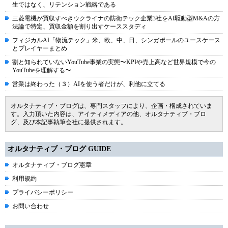
生ではなく、リテンション戦略である
三菱電機が買収すべきウクライナの防衛テック企業3社をAI駆動型M&Aの方
法論で特定、買収金額を割り出すケーススタディ
フィジカルAI「物流テック」米、欧、中、日、シンガポールのユースケース
とプレイヤーまとめ
割と知られていないYouTube事業の実態〜KPIや売上高など世界規模で今の
YouTubeを理解する〜
営業は終わった（３）AIを使う者だけが、利他に立てる
オルタナティブ・ブログは、専門スタッフにより、企画・構成されていま
す。入力頂いた内容は、アイティメディアの他、オルタナティブ・ブロ
グ、及び本記事執筆会社に提供されます。
オルタナティブ・ブログ GUIDE
オルタナティブ・ブログ憲章
利用規約
プライバシーポリシー
お問い合わせ