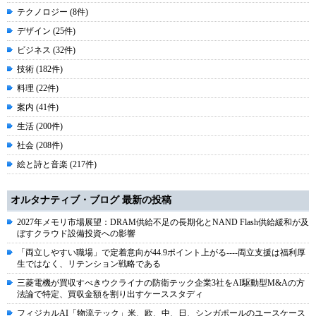
テクノロジー (8件)
デザイン (25件)
ビジネス (32件)
技術 (182件)
料理 (22件)
案内 (41件)
生活 (200件)
社会 (208件)
絵と詩と音楽 (217件)
オルタナティブ・ブログ 最新の投稿
2027年メモリ市場展望：DRAM供給不足の長期化とNAND Flash供給緩和が及
ぼすクラウド設備投資への影響
「両立しやすい職場」で定着意向が44.9ポイント上がる----両立支援は福利厚
生ではなく、リテンション戦略である
三菱電機が買収すべきウクライナの防衛テック企業3社をAI駆動型M&Aの方
法論で特定、買収金額を割り出すケーススタディ
フィジカルAI「物流テック」米、欧、中、日、シンガポールのユースケース