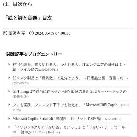
は、目次から。
「絵と詩と音楽」目次
薬師寺 聖
2024/05/19 04:00:30
関連記事＆ブログエントリー
在宅介護を、乗り切れる人、つぶれる人。ITエンジニアの耐性は？ ～
続・ライル島の...
(2026/06/11)
低リスク製品は「目刺激」で見分けよう。 ～日用品公害・香害（n）～
(2025/08/25)
GPT Image 2で適当に作らせたらNVIDIAの最新GPUサーバーラックの...
(2026/04/24)
プロも実践、プロンプト下手でも使える、「Microsoft 365 Copilo...
(2025/
11/19)
Microsoft Copilot Personalに脆弱性 1クリックで機密情...
(2026/01/16)
「イソジン®クリアうがい薬」といっしょに「うがいパワー」で一年
中！ 健やか
PR(iNova｜Hugkum)