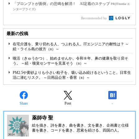
「プロンプトが面倒」の悲鳴を解消！ AI定着のステップ
PR(ITmedia エ
ンタープライズ)
Recommended by
最新の投稿
在宅介護を、乗り切れる人、つぶれる人。ITエンジニアの耐性は？ ～
続・ライル島の彼方（n）～
嗅活（きゅうかつ）、始めませんか。令和８年、鼻の健康を取り戻そ
う。 ～続・嗅覚センサーを見直そう （n）～
PM2.5や黄砂よりも小さい粒子を、吸い込み続けるということ。日常生
活に潜むリスク。 ～日用品公害・香害（n）～
Share
Post
-
薬師寺 聖
絵を描き、詩を書き、曲を書き、文を書き、企画書と仕様
書を書き、コードを書き、思索を続ける、四国の人。