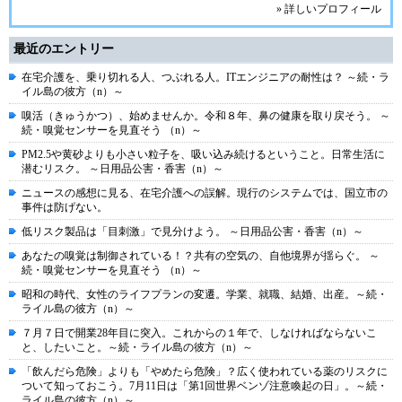
» 詳しいプロフィール
最近のエントリー
在宅介護を、乗り切れる人、つぶれる人。ITエンジニアの耐性は？ ～続・ラ
イル島の彼方（n）～
嗅活（きゅうかつ）、始めませんか。令和８年、鼻の健康を取り戻そう。 ～
続・嗅覚センサーを見直そう （n）～
PM2.5や黄砂よりも小さい粒子を、吸い込み続けるということ。日常生活に
潜むリスク。 ～日用品公害・香害（n）～
ニュースの感想に見る、在宅介護への誤解。現行のシステムでは、国立市の
事件は防げない。
低リスク製品は「目刺激」で見分けよう。 ～日用品公害・香害（n）～
あなたの嗅覚は制御されている！？共有の空気の、自他境界が揺らぐ。 ～
続・嗅覚センサーを見直そう （n）～
昭和の時代、女性のライフプランの変遷。学業、就職、結婚、出産。～続・
ライル島の彼方（n）～
７月７日で開業28年目に突入。これからの１年で、しなければならないこ
と、したいこと。～続・ライル島の彼方（n）～
「飲んだら危険」よりも「やめたら危険」？広く使われている薬のリスクに
ついて知っておこう。7月11日は「第1回世界ベンゾ注意喚起の日」。～続・
ライル島の彼方（n）～