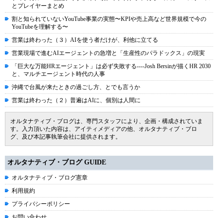
とプレイヤーまとめ
割と知られていないYouTube事業の実態〜KPIや売上高など世界規模で今の
YouTubeを理解する〜
営業は終わった（３）AIを使う者だけが、利他に立てる
営業現場で進むAIエージェントの急増と「生産性のパラドックス」の現実
「巨大な万能HRエージェント」は必ず失敗する----Josh Bersinが描くHR 2030
と、マルチエージェント時代の人事
沖縄で台風が来たときの過ごし方、とでも言うか
営業は終わった（２）普遍はAIに、個別は人間に
オルタナティブ・ブログは、専門スタッフにより、企画・構成されていま
す。入力頂いた内容は、アイティメディアの他、オルタナティブ・ブロ
グ、及び本記事執筆会社に提供されます。
オルタナティブ・ブログ GUIDE
オルタナティブ・ブログ憲章
利用規約
プライバシーポリシー
お問い合わせ