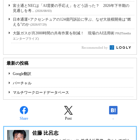
富士通とNECは「AI需要の手応え」をどう語った？ 2026年下半期の
見通しを考...
(2026/08/03)
日本通運×アクセンチュアの124億円訴訟に学ぶ、なぜ大規模開発は“燃
える”のか
(2026/07/29)
大阪ガスが月2000時間の共有作業を削減！ 現場のAI活用術
PR(ITmedia
エンタープライズ)
Recommended by
最新の投稿
Google翻訳
バーチャル
マルチワークロードデータベース
Share
Post
-
佐藤 比呂志