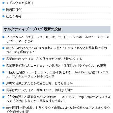
ミドルウェア (28件)
医療IT (1件)
社会 (54件)
オルタナティブ・ブログ 最新の投稿
フィジカルAI「物流テック」米、欧、中、日、シンガポールのユースケース
とプレイヤーまとめ
割と知られていないYouTube事業の実態〜KPIや売上高など世界規模で今の
YouTubeを理解する〜
営業は終わった（３）AIを使う者だけが、利他に立てる
営業現場で進むAIエージェントの急増と「生産性のパラドックス」の現実
「巨大な万能HRエージェント」は必ず失敗する----Josh Bersinが描くHR 2030
と、マルチエージェント時代の人事
沖縄で台風が来たときの過ごし方、とでも言うか
営業は終わった（２）普遍はAIに、個別は人間に
【完全解説】AI駆動型M&Aとは何か――AIモデル＋Deep Researchアルゴリズ
ムで「会社の未来」から買収候補を逆算する
前年同期比43%成長、世界クラウド市場における上位3社シェアとネオクラウ
ド企業9社の影響