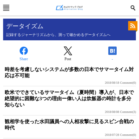
データイズム
記録するジャーナリズムから、測って確かめるデータイズムへ
Share
Post
-
時差を考慮しないシステムが多数の日本でサマータイム対
応は不可能
2018/08/18
Comment(0)
欧米でできているサマータイム（夏時間）導入が、日本で
絶望的に困難な3つの理由ー偉い人は炊飯器の時計を多分
知らない
2018/08/08
Comment(3)
観相学を使った水田議員への人相攻撃に見るスピン合戦の
時代
2018/07/28
Comment(0)