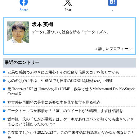
Share
Post
-
坂本 英樹
データに基づいて社会を斬る「データイズム」
» 詳しいプロフィール
最近のエントリー
安易な感想つぶやきにご用心！その投稿が信用スコアを落とすかも
もののけ姫に学ぶ、生成AIでも日本のCOBOLは救われない理由
元 Twitterの "X" は UnicodeのU+1D54F、数学で使うMathematical Double-Struck
Capital X
神宮外苑再開発の是非に必要な木を見て都市も見る視点
アークトゥルスか麻疹か？「咳」のツイートが大幅増、まずは相談を
坂本龍一氏の「たかが電気」は、ケーキがあればパンが無くても生きていき
えるという話だったのでは？
ご存知でしたか？2022/2023年、この年末年始に救急車がなかなか来ないこと
を