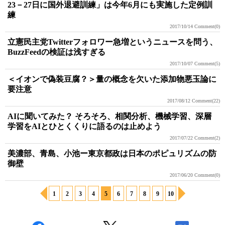
23－27日に国外退避訓練」は今年6月にも実施した定例訓
練
2017/10/14
Comment(0)
立憲民主党Twitterフォロワー急増というニュースを問う、
BuzzFeedの検証は浅すぎる
2017/10/07
Comment(5)
＜イオンで偽装豆腐？＞量の概念を欠いた添加物悪玉論に
要注意
2017/08/12
Comment(22)
AIに聞いてみた？ そろそろ、相関分析、機械学習、深層
学習をAIとひとくくりに語るのは止めよう
2017/07/22
Comment(2)
美濃部、青島、小池ー東京都政は日本のポピュリズムの防
御壁
2017/06/20
Comment(0)
1
2
3
4
5
6
7
8
9
10