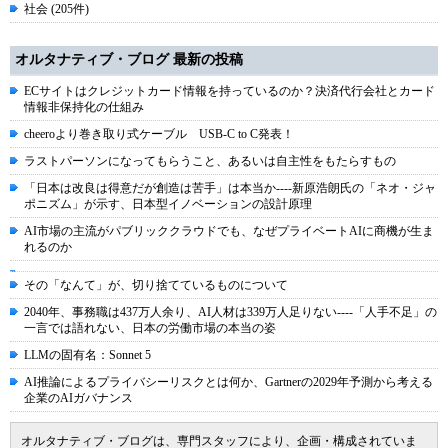
社会 (205件)
オルタナティブ・ブログ 最新の投稿
ECサイトはクレジットカード情報を持っているのか？決済代行会社とカード
情報非保持化の仕組み
cheeroより巻き取り式ケーブル USB-C to C発表！
ラストパーソンになってもらうこと、あるいは自主性をもたらすもの
「日本は改良は得意だが創造は苦手」は本当か----新原浩朗氏の「ネオ・ジャ
ポニズム」が示す、日本型イノベーションの設計原理
AI市場の主流がパブリッククラウドでも、なぜプライベートAIに商機が生ま
れるのか
その「なんて」が、切り捨てているものについて
2040年、事務職は437万人余り、AI人材は339万人足りない----「人手不足」の
一言では語れない、日本の労働市場の本当の姿
LLMの固有名：Sonnet 5
AI推論によるプライバシーリスクとは何か、Gartnerの2029年予測から考える
企業のAIガバナンス
オルタナティブ・ブログは、専門スタッフにより、企画・構成されていま