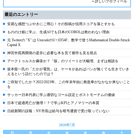
» 詳しいプロフィール
最近のエントリー
安易な感想つぶやきにご用心！その投稿が信用スコアを落とすかも
もののけ姫に学ぶ、生成AIでも日本のCOBOLは救われない理由
元 Twitterの "X" は UnicodeのU+1D54F、数学で使うMathematical Double-Struck
Capital X
神宮外苑再開発の是非に必要な木を見て都市も見る視点
アークトゥルスか麻疹か？「咳」のツイートが大幅増、まずは相談を
坂本龍一氏の「たかが電気」は、ケーキがあればパンが無くても生きていき
えるという話だったのでは？
ご存知でしたか？2022/2023年、この年末年始に救急車がなかなか来ないこと
を
サッカー日本代表に学ぶ適切なゴール設定とポストモーテムの価値
日本で超過死亡が激増！？で学ぶKPIとアノマリーの本質
日経新聞の誤報：NY市長は給与を暗号通貨で受け取っていない
2026年7月
日
月
火
水
木
金
土