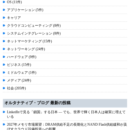
OS (11件)
アプリケーション (5件)
キャリア
クラウドコンピューティング (8件)
システムインテグレーション (8件)
ネットマーケティング (15件)
ネットワーキング (24件)
ハードウェア (9件)
ビジネス (15件)
ミドルウェア (1件)
メディア (24件)
社会 (205件)
オルタナティブ・ブログ 最新の投稿
LinkedInで見る「鎖国」する日本 ― でも、世界で輝く日本人は確実に増えて
いる
2027年メモリ市場展望：DRAM供給不足の長期化とNAND Flash供給緩和が及
ぼすクラウド設備投資への影響