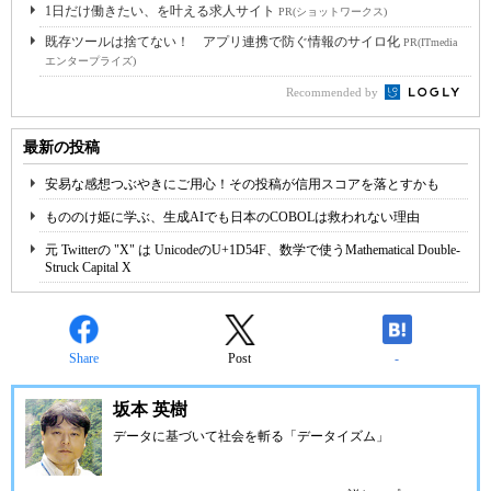
1日だけ働きたい、を叶える求人サイト
PR(ショットワークス)
既存ツールは捨てない！ アプリ連携で防ぐ情報のサイロ化
PR(ITmedia
エンタープライズ)
Recommended by
最新の投稿
安易な感想つぶやきにご用心！その投稿が信用スコアを落とすかも
もののけ姫に学ぶ、生成AIでも日本のCOBOLは救われない理由
元 Twitterの "X" は UnicodeのU+1D54F、数学で使うMathematical Double-
Struck Capital X
Share
Post
-
坂本 英樹
データに基づいて社会を斬る「データイズム」