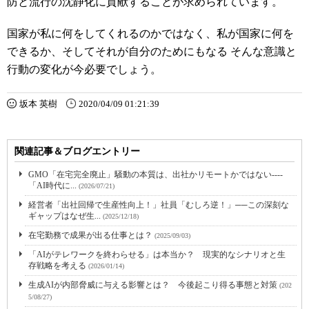
防と流行の沈静化に貢献することが求められています。
国家が私に何をしてくれるのかではなく、私が国家に何を
できるか、そしてそれが自分のためにもなる そんな意識と
行動の変化が今必要でしょう。
坂本 英樹
2020/04/09 01:21:39
関連記事＆ブログエントリー
GMO「在宅完全廃止」騒動の本質は、出社かリモートかではない----
「AI時代に...
(2026/07/21)
経営者「出社回帰で生産性向上！」社員「むしろ逆！」──この深刻な
ギャップはなぜ生...
(2025/12/18)
在宅勤務で成果が出る仕事とは？
(2025/09/03)
「AIがテレワークを終わらせる」は本当か？ 現実的なシナリオと生
存戦略を考える
(2026/01/14)
生成AIが内部脅威に与える影響とは？ 今後起こり得る事態と対策
(202
5/08/27)