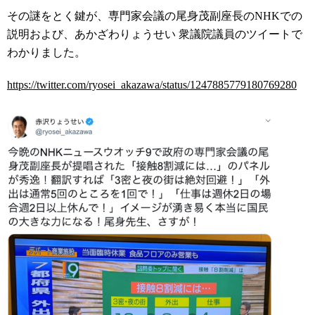
その謎をとく鍵が、
専門家会議の尾身茂副座長のNHKでの
説明および、あかざわりょうせい 衆議院議員のツイートで
わかりました。
https://twitter.com/ryosei_akazawa/status/1247885779180769280