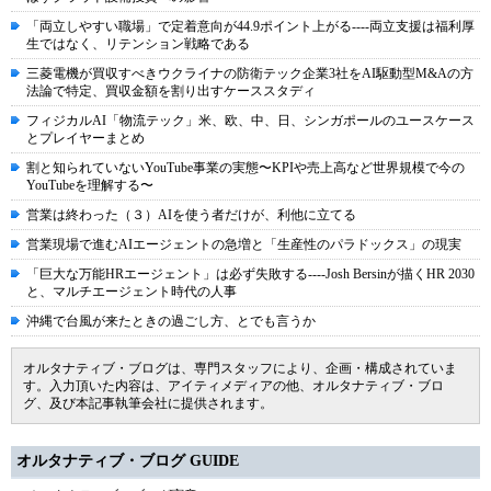
「両立しやすい職場」で定着意向が44.9ポイント上がる----両立支援は福利厚
生ではなく、リテンション戦略である
三菱電機が買収すべきウクライナの防衛テック企業3社をAI駆動型M&Aの方
法論で特定、買収金額を割り出すケーススタディ
フィジカルAI「物流テック」米、欧、中、日、シンガポールのユースケース
とプレイヤーまとめ
割と知られていないYouTube事業の実態〜KPIや売上高など世界規模で今の
YouTubeを理解する〜
営業は終わった（３）AIを使う者だけが、利他に立てる
営業現場で進むAIエージェントの急増と「生産性のパラドックス」の現実
「巨大な万能HRエージェント」は必ず失敗する----Josh Bersinが描くHR 2030
と、マルチエージェント時代の人事
沖縄で台風が来たときの過ごし方、とでも言うか
オルタナティブ・ブログは、専門スタッフにより、企画・構成されていま
す。入力頂いた内容は、アイティメディアの他、オルタナティブ・ブロ
グ、及び本記事執筆会社に提供されます。
オルタナティブ・ブログ GUIDE