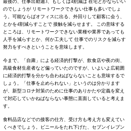
最後の、仕事出勤週3、もしくは4割減は 在宅とかならいい
のでしょうが リモートワークできない仕事も多いでしょ
う。可能ならばオフィスに出る、外回りして顧客に会う、
とかを4割減らすことで 接触を減らせます。 この意味する
ところは、リモートワークできない業種や業界であっても
人手を減らすとか、何か工夫して 仕事でのリスクを減らす
努力をすべきということを意味します。
今まで、「自粛」による経済的打撃が、飲食店や夜の街、
高級食材生産者など偏っていたのですが、いよいよ広範囲
に経済的打撃を分かち合わねばならないことも意味するで
しょう。「仕事を止められない」というのは分かります
が、新型コロナ対策のために仕事のありかたや定義を変え
て対応していかねばならない事態に直面していると考えま
す。
食料品店などでの接客の仕方、受け方も考え方も変えてい
くべきでしょう。ビニールをたれ下げた、セブンイレブン