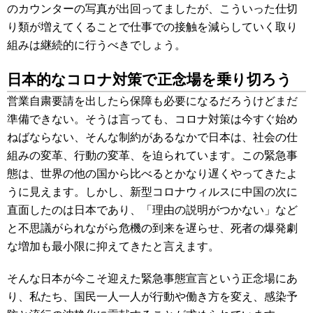
のカウンターの写真が出回ってましたが、こういった仕切
り類が増えてくることで仕事での接触を減らしていく取り
組みは継続的に行うべきでしょう。
日本的なコロナ対策で正念場を乗り切ろう
営業自粛要請を出したら保障も必要になるだろうけどまだ
準備できない。そうは言っても、コロナ対策は今すぐ始め
ねばならない、そんな制約があるなかで日本は、社会の仕
組みの変革、行動の変革、を迫られています。この緊急事
態は、世界の他の国から比べるとかなり遅くやってきたよ
うに見えます。しかし、新型コロナウィルスに中国の次に
直面したのは日本であり、「理由の説明がつかない」など
と不思議がられながら危機の到来を遅らせ、死者の爆発劇
な増加も最小限に抑えてきたと言えます。
そんな日本が今こそ迎えた緊急事態宣言という正念場にあ
り、私たち、国民一人一人が行動や働き方を変え、感染予