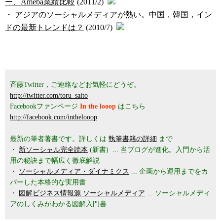
ー、Ameba業績比較
(2011/2)
・
アジアのソーシャルメディアが熱い。中国，韓国，イン
ドの最新トレンドは？
(2010/7)
斉藤Twitter，ご連絡などお気軽にどうぞ。
http://twitter.com/toru_saito
Facebookファンページ
In the looop
はこちら
http://facebook.com/inthelooop
最新の筆者著書です。詳しくは
執筆書籍の詳細
まで
・
新ソーシャル完全読本
(新書) ... 当ブログが進化。入門から活
用の秘訣まで幅広く徹底解説
・
ソーシャルメディア・ダイナミクス
... 企画から運用までをカ
バーした本格的な実用書
・
図解ビジネス情報源 ソーシャルメディア
... ソーシャルメディ
アのしくみがわかる図解入門書