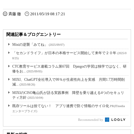
斉藤 徹
2011/05/19 08:17:21
関連記事＆ブログエントリー
Mixiの逆襲「みてね」
(2025/09/07)
「セカンドライフ」が日本の本格サービス開始して来年で２０年
(2025/0
8/25)
CTC教育サービス連載コラム第67回 Djangoの学習は独学ではなく、研
修をお...
(2025/09/05)
MIXI、ChatGPT全社導入で99％が生産性向上を実感 月間1.7万時間削
減...
(2025/08/26)
MIXIのCISO亀山氏が語る実践事例 障壁を乗り越える4つのセキュリ
ティ方針
(2025/10/04)
既存ツールは捨てない！ アプリ連携で防ぐ情報のサイロ化
PR(ITmedia
エンタープライズ)
Recommended by