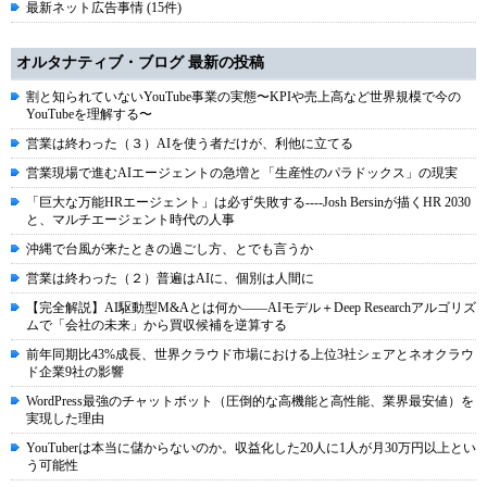
最新ネット広告事情 (15件)
オルタナティブ・ブログ 最新の投稿
割と知られていないYouTube事業の実態〜KPIや売上高など世界規模で今の
YouTubeを理解する〜
営業は終わった（３）AIを使う者だけが、利他に立てる
営業現場で進むAIエージェントの急増と「生産性のパラドックス」の現実
「巨大な万能HRエージェント」は必ず失敗する----Josh Bersinが描くHR 2030
と、マルチエージェント時代の人事
沖縄で台風が来たときの過ごし方、とでも言うか
営業は終わった（２）普遍はAIに、個別は人間に
【完全解説】AI駆動型M&Aとは何か――AIモデル＋Deep Researchアルゴリズ
ムで「会社の未来」から買収候補を逆算する
前年同期比43%成長、世界クラウド市場における上位3社シェアとネオクラウ
ド企業9社の影響
WordPress最強のチャットボット（圧倒的な高機能と高性能、業界最安値）を
実現した理由
YouTuberは本当に儲からないのか。収益化した20人に1人が月30万円以上とい
う可能性