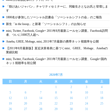
「助けあいジャパン」チャリティセミナーに、同級生さとなお氏と登壇しま
す
1800名が参加したソーシャル読書会「ソーシャルシフトの会」のご報告
新生「in the looop」と新著「ソーシャルシフト」のお知らせ
mixi, Twitter, Facebook, Google+ 2011年8月最新ニールセン調査。Facebook訪問
者、ついに1000万人超へ
Ameba, GREE, Mobage, mixi, 2011年7月最新の携帯ネット視聴率を公開
【2011年8月最新版】直近決算発表に基づくmixi、GREE、Mobage、Amebaの
業績比較
mixi, Twitter, Facebook, Google+ 2011年7月最新ニールセン調査、Google+国内
ネット視聴率を初公開
2026年7月
日
月
火
水
木
金
土
1
2
3
4
5
6
7
8
9
10
11
12
13
14
15
16
17
18
19
20
21
22
23
24
25
26
27
28
29
30
31