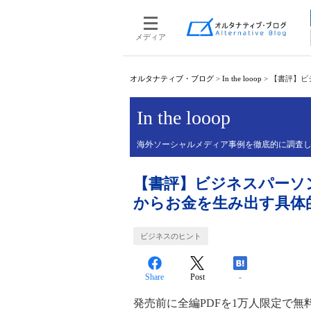
メディア
オルタナティブ・ブログ
>
In the looop
>
【書評】ビ
In the looop
海外ソーシャルメディア事例を徹底的に調査
【書評】ビジネスパーソ
からお金を生み出す具体
ビジネスのヒント
Share
Post
-
発売前に全編PDFを1万人限定で無