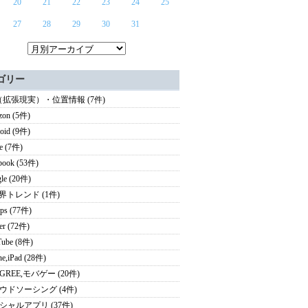
20
21
22
23
24
25
27
28
29
30
31
ゴリー
（拡張現実）・位置情報 (7件)
zon (5件)
oid (9件)
e (7件)
book (53件)
le (20件)
業界トレンド (1件)
ps (77件)
ter (72件)
ube (8件)
ne,iPad (28件)
i,GREE,モバゲー (20件)
ウドソーシング (4件)
シャルアプリ (37件)