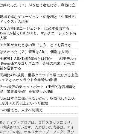
は終わった（３）AIを使う者だけが、利他に立
現場で進むAIエージェントの急増と「生産性の
ドックス」の現実
大な万能HRエージェント」は必ず失敗する----
sh Bersinが描くHR 2030と、マルチエージェント時
人事
で台風が来たときの過ごし方、とでも言うか
は終わった（２）普遍はAIに、個別は人間に
全解説】AI駆動型M&Aとは何か――AIモデル＋
ep Researchアルゴリズムで「会社の未来」から買
補を逆算する
同期比43%成長、世界クラウド市場における上位
シェアとネオクラウド企業9社の影響
rdPress最強のチャットボット（圧倒的な高機能と
能、業界最安値）を実現した理由
uTuberは本当に儲からないのか。収益化した20人
人が月30万円以上という可能性
への備えと、未来への備え
タナティブ・ブログは、専門スタッフにより、
・構成されています。入力頂いた内容は、アイ
メディアの他、オルタナティブ・ブログ、及び