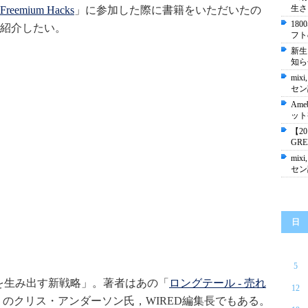
生さ
Freemium Hacks
」
に参加した際に書籍をいただいたの
18
紹介したい。
フト
新生
知ら
mixi
セン
Ame
ット
【2
GR
mixi
セン
日
5
金を生み出す新戦略」。著者はあの「
ロングテール - 売れ
12
 のクリス・アンダーソン氏，WIRED編集長でもある。