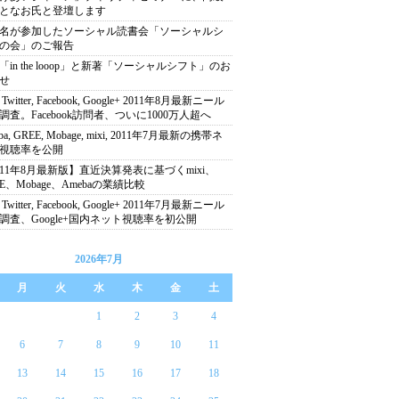
となお氏と登壇します
00名が参加したソーシャル読書会「ソーシャルシ
の会」のご報告
「in the looop」と新著「ソーシャルシフト」のお
せ
, Twitter, Facebook, Google+ 2011年8月最新ニール
調査。Facebook訪問者、ついに1000万人超へ
ba, GREE, Mobage, mixi, 2011年7月最新の携帯ネ
視聴率を公開
011年8月最新版】直近決算発表に基づくmixi、
EE、Mobage、Amebaの業績比較
, Twitter, Facebook, Google+ 2011年7月最新ニール
調査、Google+国内ネット視聴率を初公開
2026年7月
月
火
水
木
金
土
1
2
3
4
6
7
8
9
10
11
13
14
15
16
17
18