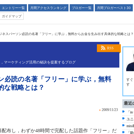
エントリー一覧
月間アクセスランキング
ブロガー一覧
月間ブロガーベスト30
ガイドマップ
ジネスパーソン必読の名著「フリー」に学ぶ，無料からお金を生み出す具体的な戦略とは？
RSS
し，マーケティング活用の秘訣を提案するブログ
ン必読の名著「フリー」に学ぶ，無料
すぐ
す
的な戦略とは？
最近
»
2009/11/23
「in
ユニ
mi
料配布し，わずか48時間で完配した話題作「フリー」だ
「助