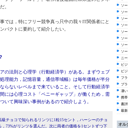
ソー
だ。
ソー
ソー
事では，特にフリー競争真っ只中の我々IT関係者にと
ソー
ンパクトに要約して紹介したい。
ソー
ソー
ソー
ソー
？
ニー
ビジ
ビジ
アの法則と心理学（行動経済学）がある。まずウェブ
フラ
処理能力，記憶容量，通信帯域幅）は毎年価格が半分
プラ
ならないレベルまで来ていること。そして行動経済学
凄い
間には心理コスト「ペニーギャップ」が働くため，需
携帯
ついて興味深い事例があるので紹介しよう。
書評
最新
級チョコで知られるリンツに1粒15セント，ハーシーのチョ
オル
ろ，73%がリンツを選んだ。次に両者の価格を1セントずつ下