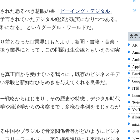
19
版された恐るべき慧眼の書「
ビーイング・デジタル
」
26
予言されていたデジタル経済が現実になりつつある。
料になる」 というグーグル・ワールドだ。
カテ
り前となったIT業界はもとより，新聞・書籍・音楽・
AR
扱う業界にとって，この問題は生命線ともいえる切実
Ama
Andr
Appl
を真正面から受けている我々に，既存のビジネスモデ
Face
Goog
い示唆と新鮮なひらめきを与えてくれる良書だ。
IT
Looo
ー戦略からはじまり，その歴史や特徴，デジタル時代
Twit
学や経済学からの考察まで，多様な事例をまじえなが
YouT
iPho
mix
る中国やブラジルで音楽関係者等がどのようにビジネ
クラ
「フリーワールド」。著作権後進国に未来型のビジネ
ソー