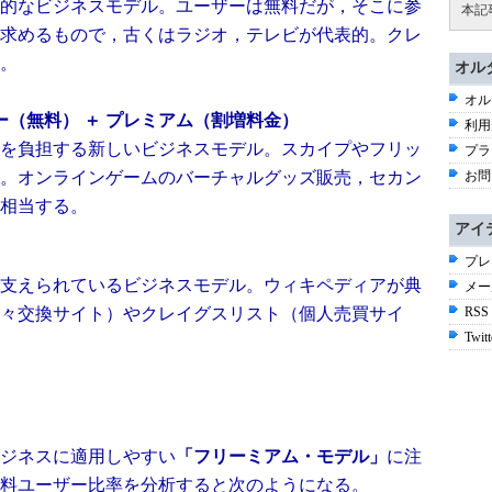
的なビジネスモデル。ユーザーは無料だが，そこに参
本記
求めるもので，古くはラジオ，テレビが代表的。クレ
。
オル
オル
ー（無料） ＋ プレミアム（割増料金）
利用
を負担する新しいビジネスモデル。スカイプやフリッ
プラ
。オンラインゲームのバーチャルグッズ販売，セカン
お問
相当する。
アイ
プレ
支えられているビジネスモデル。ウィキペディアが典
メー
々交換サイト）やクレイグスリスト（個人売買サイ
RSS
Twitt
ジネスに適用しやすい
「フリーミアム・モデル」
に注
料ユーザー比率を分析すると次のようになる。