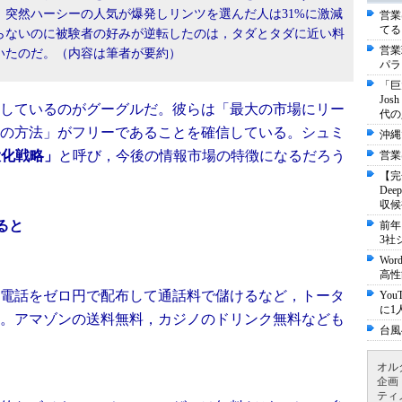
突然ハーシーの人気が爆発しリンツを選んだ人は31%に激減
営業
てる
らないのに被験者の好みが逆転したのは，タダとタダに近い料
営業
いたのだ。（内容は筆者が要約）
パラ
「巨
Jo
しているのがグーグルだ。彼らは「最大の市場にリー
代の
の方法」がフリーであることを確信している。シュミ
沖縄
大化戦略」
と呼び，今後の情報市場の特徴になるだろう
営業
【完
De
収候
ると
前年
3社
Wo
高性
電話をゼロ円で配布して通話料で儲けるなど，トータ
Yo
に1
。アマゾンの送料無料，カジノのドリンク無料なども
台風
オル
企画
ティ