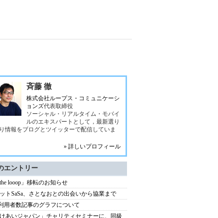
斉藤 徹
株式会社ループス・コミュニケーシ
ョンズ
代表取締役
ソーシャル・リアルタイム・モバイ
ルのエキスパートとして，最新選り
り情報をブログとツイッターで配信していま
» 詳しいプロフィール
のエントリー
 the looop」移転のお知らせ
ットSaSa、さとなおとの出会いから協業まで
xi利用者数記事のグラフについて
けあいジャパン」チャリティセミナーに、同級