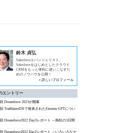
鈴木 貞弘
Salesforceエバンジェリスト。
Salesforceをはじめとしたクラウド
CRMをもっと便利に使いこなすた
めのノウハウを公開！
» 詳しいプロフィール
のエントリー
回 Dreamforce 2023が開幕
回 TrailblazerDXで発表されたEinstein GPTについ
回 Dreamforce2022 Day3レポート ～熱狂の3日間
回 Dreamforce2022 Day2レポート ～いろいろなセ