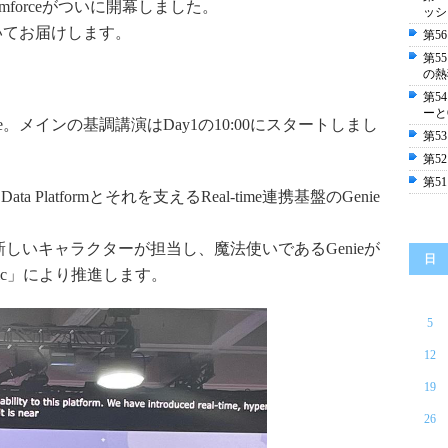
mforceがついに開幕しました。
ッシ
いてお届けします。
第56
第55
の熱
第5
ーと
ce。メインの基調講演はDay1の10:00にスタートしまし
第53
第52
第51
ta Platformとそれを支えるReal-time連携基盤のGenie
新しいキャラクターが担当し、魔法使いであるGenieが
日
「Magic」により推進します。
5
12
19
26