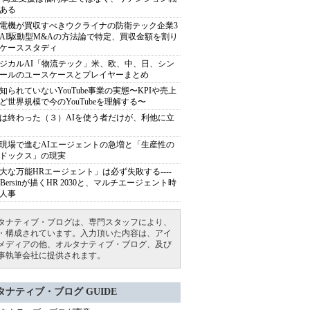
ある
電機が買収すべきウクライナの防衛テック企業3
AI駆動型M&Aの方法論で特定、買収金額を割り
ケーススタディ
ジカルAI「物流テック」米、欧、中、日、シン
ールのユースケースとプレイヤーまとめ
知られていないYouTube事業の実態〜KPIや売上
ど世界規模で今のYouTubeを理解する〜
は終わった（３）AIを使う者だけが、利他に立
現場で進むAIエージェントの急増と「生産性の
ドックス」の現実
大な万能HRエージェント」は必ず失敗する----
sh Bersinが描くHR 2030と、マルチエージェント時
人事
タナティブ・ブログは、専門スタッフにより、
・構成されています。入力頂いた内容は、アイ
メディアの他、オルタナティブ・ブログ、及び
事執筆会社に提供されます。
タナティブ・ブログ GUIDE