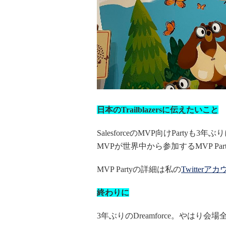
日本のTrailblazersに伝えたいこと
SalesforceのMVP向けPart
MVPが世界中から参加するMVP Pa
MVP Partyの詳細は私の
Twitterア
終わりに
3年ぶりのDreamforce。やは