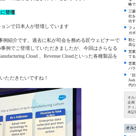
略で
三菱
ンに登壇
社を
出す
セッションで日本人が登壇しています
フィ
ガポ
割と
新の事例紹介です。過去に私が司会を務める匠ウェビナーで
高な
ilhead）の事例でご登壇していただきましたが、今回はさらなる
営業
nufacturing Cloud
、Revenue Cloudといった各種製品を
てる
営業
パラ
「巨
いただきたいですね！
Jo
代の
オル
企画
ティ
本記
オル