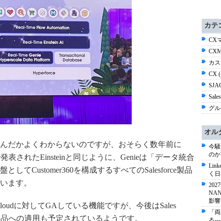
カテ
CX
CXM
カス
CX 
SJA
Sale
グルメ
オル
んだかよくわからないのですが、おそらく数年前に
今騒
のか
されたEinsteinと同じように、Genieは「データ統合
Li
Customer360を構成するすべてのSalesforce製品
く日
います。
20
NA
影響
erce Cloudに対してGAしている機能ですが、今後はSales
「両
言ったコア製品への適用も予定されているようです。
る-