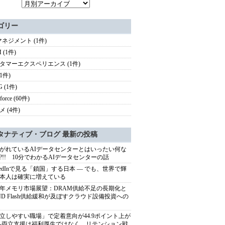
ゴリー
マネジメント (1件)
 (1件)
タマーエクスペリエンス (1件)
(1件)
G (1件)
sforce (60件)
 (4件)
タナティブ・ブログ 最新の投稿
がれているAIデータセンターとはいったい何な
?!! 10分でわかるAIデータセンターの話
nkedInで見る「鎖国」する日本 ― でも、世界で輝
本人は確実に増えている
27年メモリ市場展望：DRAM供給不足の長期化と
ND Flash供給緩和が及ぼすクラウド設備投資への
立しやすい職場」で定着意向が44.9ポイント上が
---両立支援は福利厚生ではなく、リテンション戦