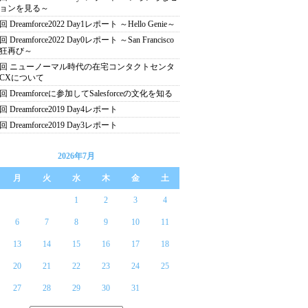
ョンを見る～
回 Dreamforce2022 Day1レポート ～Hello Genie～
回 Dreamforce2022 Day0レポート ～San Francisco
狂再び～
4回 ニューノーマル時代の在宅コンタクトセンタ
CXについて
回 Dreamforceに参加してSalesforceの文化を知る
回 Dreamforce2019 Day4レポート
回 Dreamforce2019 Day3レポート
2026年7月
月
火
水
木
金
土
1
2
3
4
6
7
8
9
10
11
13
14
15
16
17
18
20
21
22
23
24
25
27
28
29
30
31