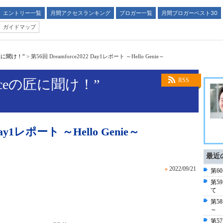
エントリー一覧
月間アクセスランキング
ブロガー一覧
月間ブロガーベスト30
ガイドマップ
の匠に聞け！”
>
第56回 Dreamforce2022 Day1レポート ～Hello Genie～
orceの匠に聞け！”
RSS
Day1レポート ～Hello Genie～
最近
»
2022/09/21
第60
第59
て
第58
～
第57