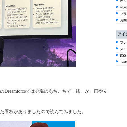
オル
利用
プラ
お問
アイ
プレ
メー
RSS
Twitt
reamforceでは会場のあちこちで「蝶」が、画や立
た看板がありましたので読んでみました。